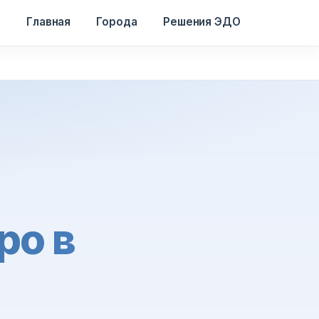
Главная
Города
Решения ЭДО
ро в