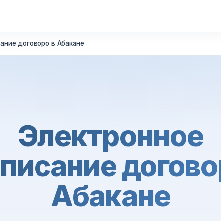
ание договоро в Абакане
Электронное
писание догово
Абакане