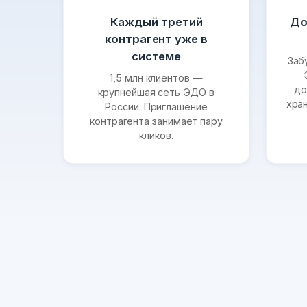
Каждый третий
До
контрагент уже в
системе
Заб
1,5 млн клиентов —
до
крупнейшая сеть ЭДО в
хра
России. Приглашение
контрагента занимает пару
кликов.