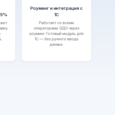
Роуминг и интеграция с
95%
1С
щают
Работает со всеми
авку
операторами ЭДО через
а
роуминг. Готовый модуль для
%.
1С — без ручного ввода
данных.