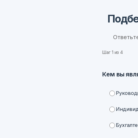
Подбе
Ответьт
Шаг
1
из 4
Кем вы явл
Руковод
Индивид
Бухгалте