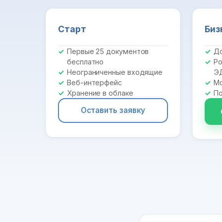
Старт
Биз
Первые 25 документов
До
бесплатно
Ро
Неограниченные входящие
Э
Веб-интерфейс
Мо
Хранение в облаке
По
Оставить заявку