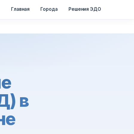
Главная
Города
Решения ЭДО
е
Д) в
не