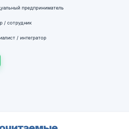
уальный предприниматель
р / сотрудник
алист / интегратор
очитаемые