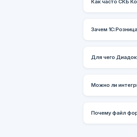
Как часто СКБ К
Зачем 1С:Розниц
Для чего Диадок
Можно ли интегр
Почему файл фо