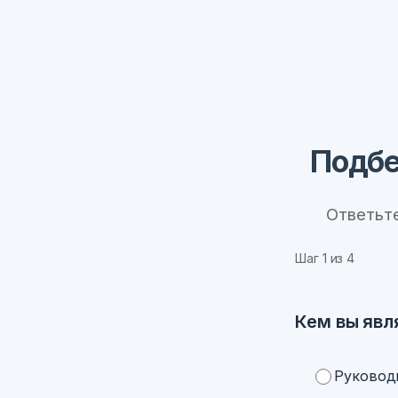
Подбе
Ответьт
Шаг
1
из 4
Кем вы явл
Руковод