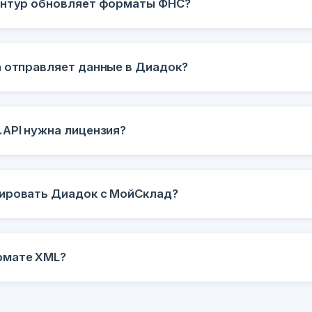
онтур обновляет форматы ФНС?
а отправляет данные в Диадок?
.API нужна лицензия?
ировать Диадок с МойСклад?
рмате XML?