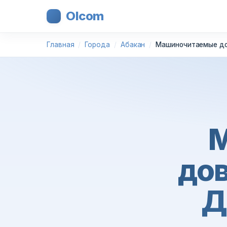
Olcom
Главная
Города
Абакан
Машиночитаемые до
дов
Д