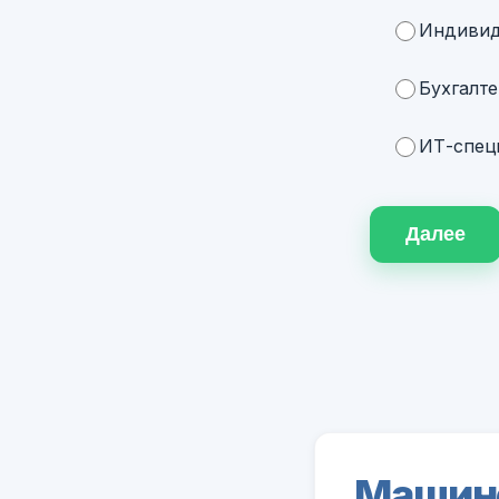
Индивид
Бухгалте
ИТ-специ
Далее
Машин