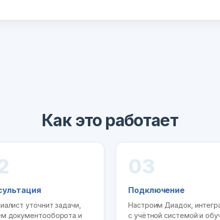
Как это работает
2
03
сультация
Подключение
иалист уточнит задачи,
Настроим Диадок, интег
м документооборота и
с учётной системой и обу