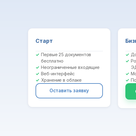
Старт
Биз
Первые 25 документов
До
бесплатно
Ро
Неограниченные входящие
Э
Веб-интерфейс
Мо
Хранение в облаке
По
Оставить заявку