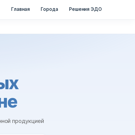
Главная
Города
Решения ЭДО
ых
не
нной продукцией