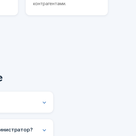
контрагентами.
е
министратор?