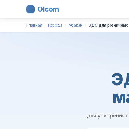
Olcom
Главная
Города
Абакан
ЭДО для розничных 
Э
м
для ускорения 