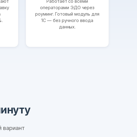
щают
Работает со всеми
авку
операторами ЭДО через
а
роуминг. Готовый модуль для
%.
1С — без ручного ввода
данных.
минуту
 вариант