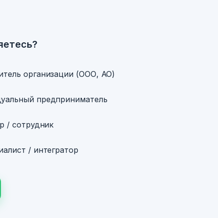
яетесь?
итель организации (ООО, АО)
уальный предприниматель
р / сотрудник
алист / интегратор