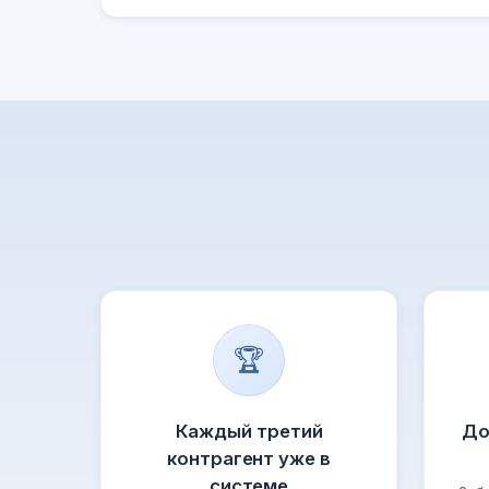
🏆
Каждый третий
До
контрагент уже в
системе