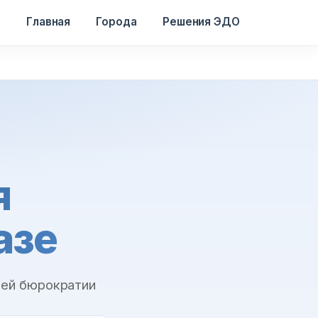
Главная
Города
Решения ЭДО
я
азе
ней бюрократии