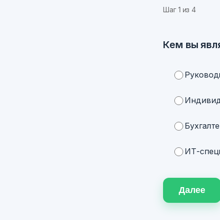
Шаг
1
из 4
Кем вы явл
Руковод
Индивид
Бухгалте
ИТ-специ
Далее