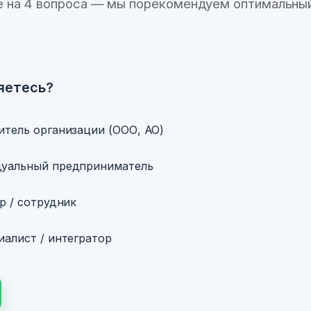
е на 4 вопроса — мы порекомендуем оптимальный
яетесь?
итель организации (ООО, АО)
уальный предприниматель
р / сотрудник
алист / интегратор