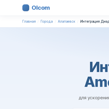
Olcom
Главная
Города
Алапаевск
Интеграция Диад
Ин
Am
для ускорени