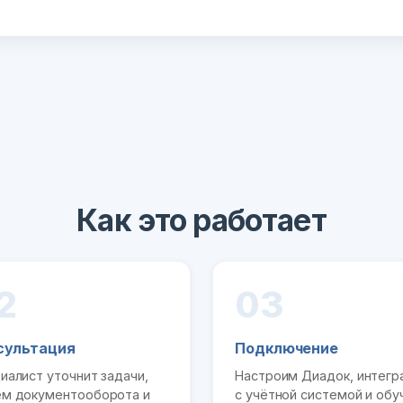
Как это работает
2
03
сультация
Подключение
иалист уточнит задачи,
Настроим Диадок, интег
м документооборота и
с учётной системой и обу