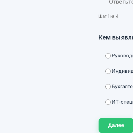
Ответьт
Шаг
1
из 4
Кем вы явл
Руковод
Индивид
Бухгалте
ИТ-специ
Далее