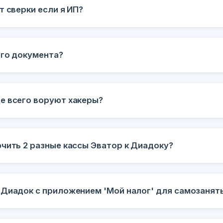
т сверки если я ИП?
его документа?
е всего воруют хакеры?
ючить 2 разные кассы Эватор к Диадоку?
 Диадок с приложением 'Мой налог' для самозанят