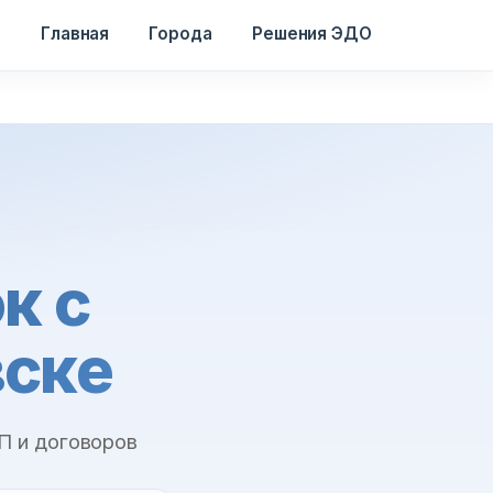
Главная
Города
Решения ЭДО
к с
ске
П и договоров