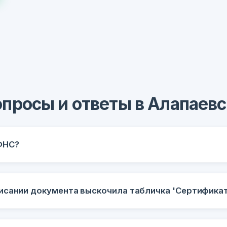
опросы и ответы в Алапаевс
ФНС?
исании документа выскочила табличка 'Сертификат