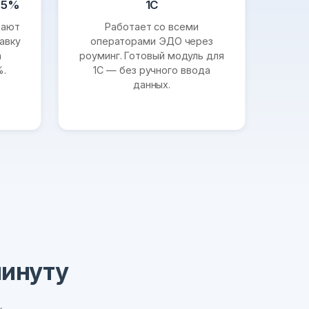
95%
1С
щают
Работает со всеми
авку
операторами ЭДО через
а
роуминг. Готовый модуль для
%.
1С — без ручного ввода
данных.
минуту