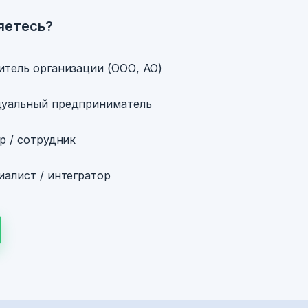
яетесь?
итель организации (ООО, АО)
уальный предприниматель
р / сотрудник
алист / интегратор