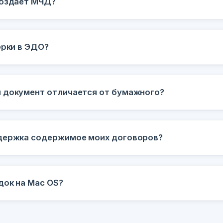
создает МЧД?
ерки в ЭДО?
 документ отличается от бумажного?
держка содержимое моих договоров?
док на Mac OS?