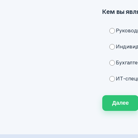
Кем вы явл
Руковод
Индивид
Бухгалте
ИТ-специ
Далее