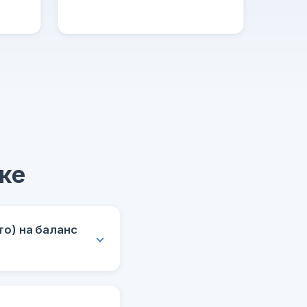
ке
о) на баланс