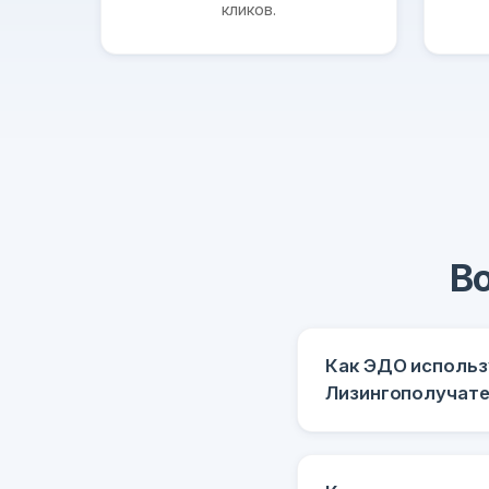
кликов.
В
Как ЭДО использ
Лизингополучат