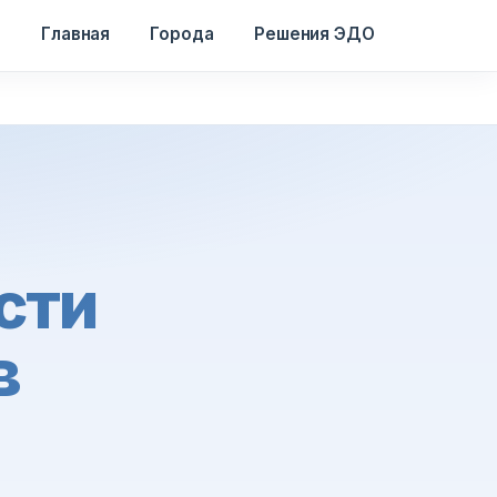
Главная
Города
Решения ЭДО
сти
в