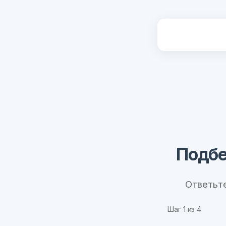
Подбе
Ответьт
Шаг
1
из 4