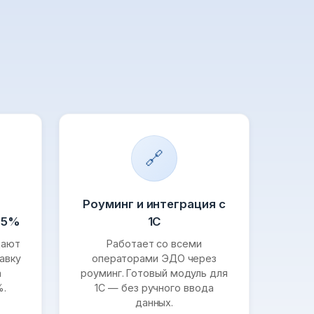
🔗
Роуминг и интеграция с
95%
1С
щают
Работает со всеми
авку
операторами ЭДО через
а
роуминг. Готовый модуль для
%.
1С — без ручного ввода
данных.