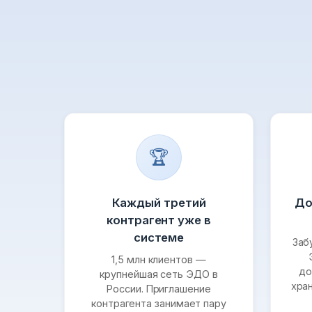
🏆
Каждый третий
До
контрагент уже в
системе
Заб
1,5 млн клиентов —
до
крупнейшая сеть ЭДО в
хра
России. Приглашение
контрагента занимает пару