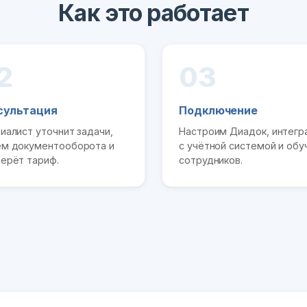
Как это работает
2
03
сультация
Подключение
иалист уточнит задачи,
Настроим Диадок, интег
м документооборота и
с учётной системой и обу
ерёт тариф.
сотрудников.