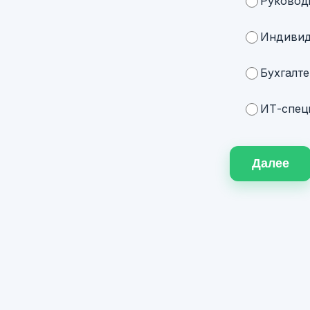
Руковод
Индивид
Бухгалте
ИТ-специ
Далее