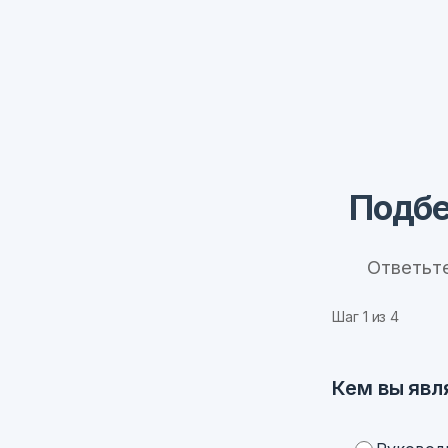
Подбе
Ответьт
Шаг
1
из 4
Кем вы явл