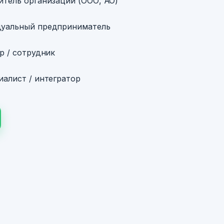
итель организации (ООО, АО)
уальный предприниматель
р / сотрудник
алист / интегратор