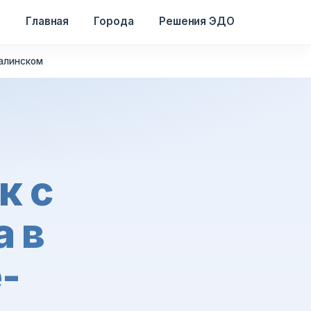
Главная
Города
Решения ЭДО
халинском
к с
а в
-