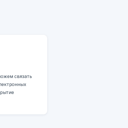
можем связать
электронных
крытие