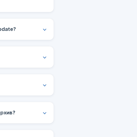
pdate?
архив?