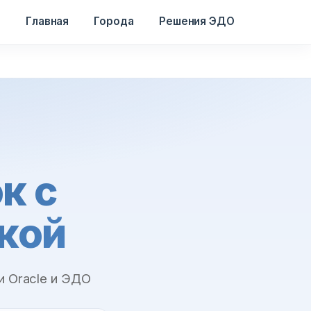
Главная
Города
Решения ЭДО
к с
ской
 Oracle и ЭДО