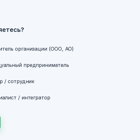
яетесь?
итель организации (ООО, АО)
уальный предприниматель
р / сотрудник
алист / интегратор