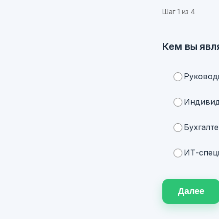
Шаг
1
из 4
Кем вы явл
Руковод
Индивид
Бухгалте
ИТ-специ
Далее