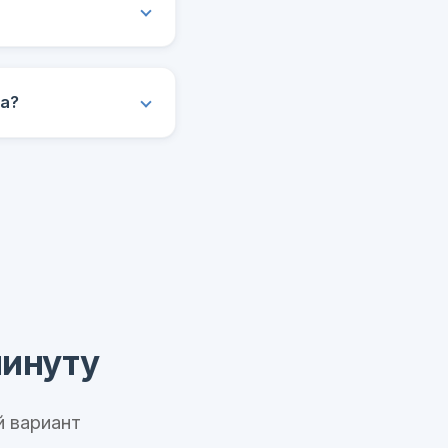
ца?
минуту
 вариант