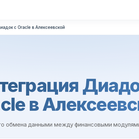
иадок с Oracle в Алексеевской
теграция Диадо
cle в Алексеев
го обмена данными между финансовыми модулями