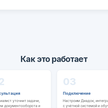
Как это работает
2
03
сультация
Подключение
иалист уточнит задачи,
Настроим Диадок, интег
м документооборота и
с учётной системой и обу