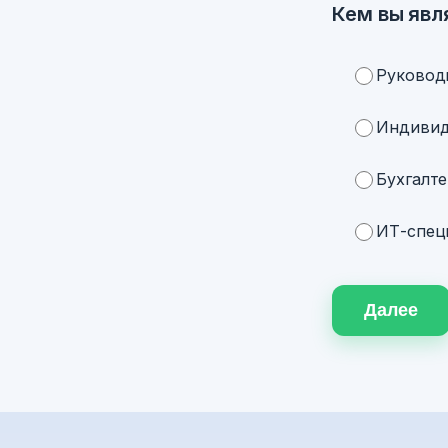
Кем вы явл
Руковод
Индивид
Бухгалте
ИТ-специ
Далее