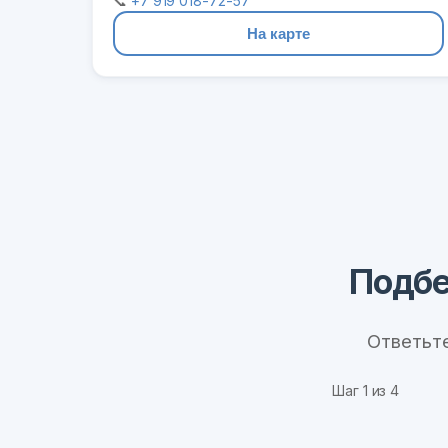
📞
+7 919 018-72-57
На карте
Подбе
Ответьт
Шаг
1
из 4