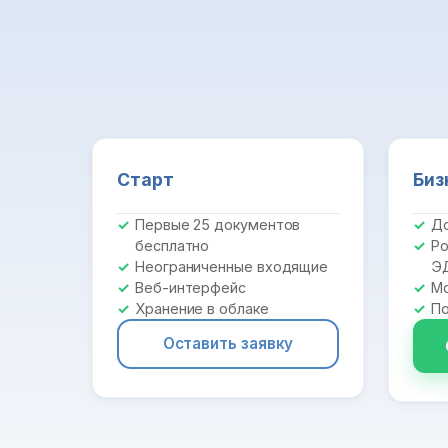
Старт
Биз
Первые 25 документов
До
бесплатно
Ро
Неограниченные входящие
Э
Веб-интерфейс
Мо
Хранение в облаке
По
Оставить заявку