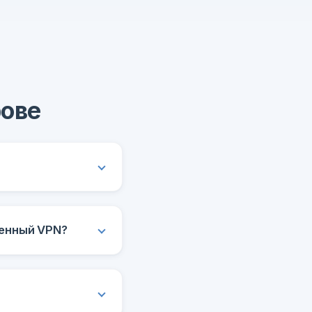
рове
щенный VPN?