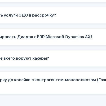
ть услуги ЭДО в рассрочку?
ровать Диадок с ERP Microsoft Dynamics AX?
е всего воруют хакеры?
ерку до копейки с контрагентом-монополистом (Газ