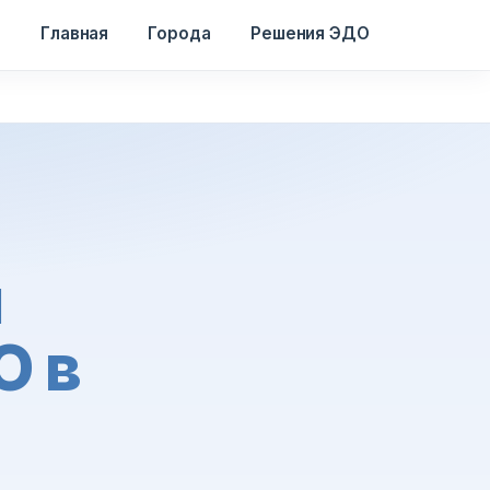
Главная
Города
Решения ЭДО
и
О в