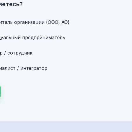
яетесь?
итель организации (ООО, АО)
уальный предприниматель
р / сотрудник
алист / интегратор