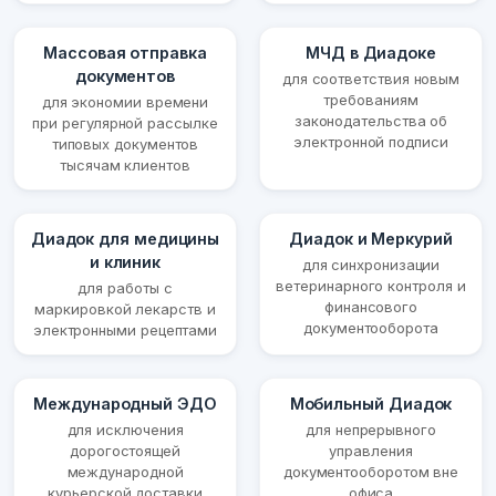
Массовая отправка
МЧД в Диадоке
документов
для соответствия новым
требованиям
для экономии времени
законодательства об
при регулярной рассылке
электронной подписи
типовых документов
тысячам клиентов
Диадок для медицины
Диадок и Меркурий
и клиник
для синхронизации
ветеринарного контроля и
для работы с
финансового
маркировкой лекарств и
документооборота
электронными рецептами
Международный ЭДО
Мобильный Диадок
для исключения
для непрерывного
дорогостоящей
управления
международной
документооборотом вне
курьерской доставки
офиса