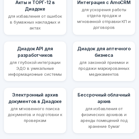
Акты и ТОРГ-12 в
Интеграция с AmoCRM
Диадоке
для ускорения работы
отдела продаж и
для избавления от ошибок
мгновенной отправки КП и
в бумажных накладных и
договоров
актах
Диадок API для
Диадок для аптечного
разработчиков
бизнеса
для глубокой интеграции
для законной приемки и
ЭДО в уникальные
продажи маркированных
информационные системы
медикаментов
Электронный архив
Бессрочный облачный
документов в Диадоке
архив
для мгновенного поиска
для избавления от
документов и подготовки к
физических архивов и
проверкам
аренды помещений под
хранение бумаг