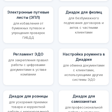
Электронные путевые
Диадок для физлиц
листы (ЭПЛ)
для безбумажного
подписания договоров и
для избавления от
актов с частными
бумажных путевок и
клиентами
упрощения проверок
ГИБДД
Регламент ЭДО
Настройка роуминга в
Диадоке
для закрепления правил
работы с цифровыми
для обмена документами
документами в уставе
с клиентами,
компании
использующими другие
системы ЭДО
Диадок для розницы
Диадок для
самозанятых
для ускорения приемки
товара и корректной
для профессиональной
работы с маркированной