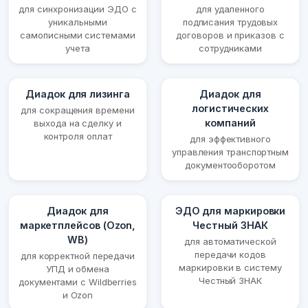
для синхронизации ЭДО с
для удаленного
уникальными
подписания трудовых
самописными системами
договоров и приказов с
учета
сотрудниками
Диадок для лизинга
Диадок для
логистических
для сокращения времени
компаний
выхода на сделку и
контроля оплат
для эффективного
управления транспортным
документооборотом
Диадок для
ЭДО для маркировки
маркетплейсов (Ozon,
Честный ЗНАК
WB)
для автоматической
передачи кодов
для корректной передачи
маркировки в систему
УПД и обмена
Честный ЗНАК
документами с Wildberries
и Ozon