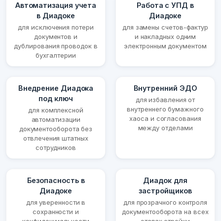
Автоматизация учета
Работа с УПД в
в Диадоке
Диадоке
для исключения потери
для замены счетов-фактур
документов и
и накладных одним
дублирования проводок в
электронным документом
бухгалтерии
Внедрение Диадока
Внутренний ЭДО
под ключ
для избавления от
внутреннего бумажного
для комплексной
хаоса и согласования
автоматизации
между отделами
документооборота без
отвлечения штатных
сотрудников
Безопасность в
Диадок для
Диадоке
застройщиков
для уверенности в
для прозрачного контроля
сохранности и
документооборота на всех