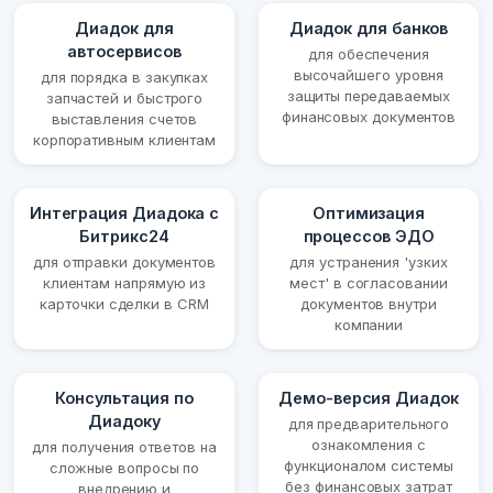
Диадок для
Диадок для банков
автосервисов
для обеспечения
высочайшего уровня
для порядка в закупках
защиты передаваемых
запчастей и быстрого
финансовых документов
выставления счетов
корпоративным клиентам
Интеграция Диадока с
Оптимизация
Битрикс24
процессов ЭДО
для отправки документов
для устранения 'узких
клиентам напрямую из
мест' в согласовании
карточки сделки в CRM
документов внутри
компании
Консультация по
Демо-версия Диадок
Диадоку
для предварительного
ознакомления с
для получения ответов на
функционалом системы
сложные вопросы по
без финансовых затрат
внедрению и