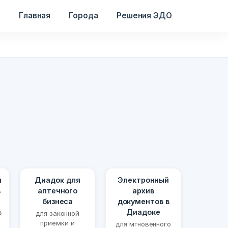
Главная
Города
Решения ЭДО
я
Диадок для
Электронный
в
аптечного
архив
бизнеса
документов в
Диадоке
в
для законной
приемки и
для мгновенного