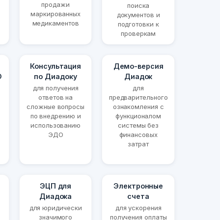
продажи
поиска
маркированных
документов и
медикаментов
подготовки к
проверкам
Консультация
Демо-версия
О
по Диадоку
Диадок
для получения
для
ответов на
предварительного
сложные вопросы
ознакомления с
по внедрению и
функционалом
использованию
системы без
ЭДО
финансовых
затрат
ЭЦП для
Электронные
Диадока
счета
для юридически
для ускорения
значимого
получения оплаты