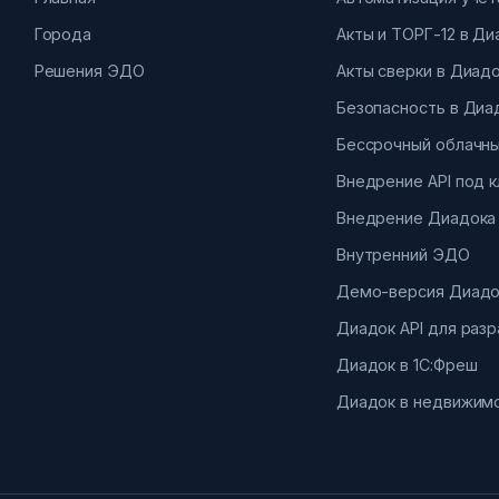
Города
Акты и ТОРГ-12 в Д
Решения ЭДО
Акты сверки в Диад
Безопасность в Диа
Бессрочный облачны
Внедрение API под 
Внедрение Диадока
Внутренний ЭДО
Демо-версия Диадо
Диадок API для раз
Диадок в 1С:Фреш
Диадок в недвижим