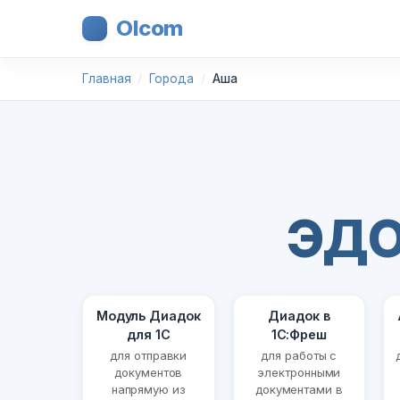
Olcom
Главная
Города
Аша
ЭДО
Модуль Диадок
Диадок в
для 1С
1С:Фреш
для отправки
для работы с
документов
электронными
напрямую из
документами в