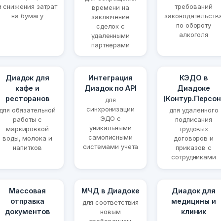
и снижения затрат
требований
времени на
на бумагу
законодательств
заключение
по обороту
сделок с
алкоголя
удаленными
партнерами
Диадок для
Интеграция
КЭДО в
кафе и
Диадок по API
Диадоке
ресторанов
(Контур.Персон
для
синхронизации
для обязательной
для удаленного
ЭДО с
работы с
подписания
уникальными
маркировкой
трудовых
самописными
воды, молока и
договоров и
системами учета
напитков
приказов с
сотрудниками
Массовая
МЧД в Диадоке
Диадок для
отправка
медицины и
для соответствия
документов
клиник
новым