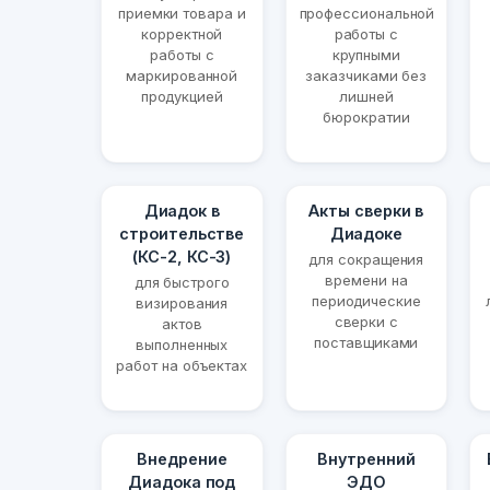
приемки товара и
профессиональной
корректной
работы с
работы с
крупными
маркированной
заказчиками без
продукцией
лишней
бюрократии
Диадок в
Акты сверки в
строительстве
Диадоке
(КС-2, КС-3)
для сокращения
времени на
для быстрого
периодические
визирования
сверки с
актов
поставщиками
выполненных
работ на объектах
Внедрение
Внутренний
Диадока под
ЭДО