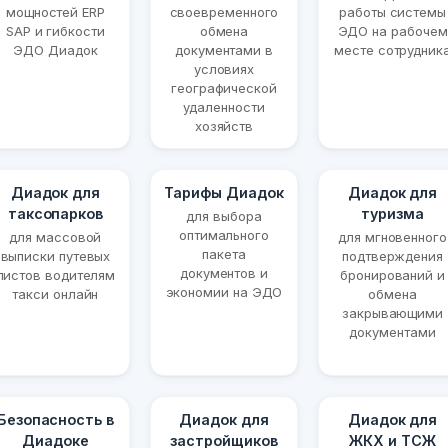
мощностей ERP
своевременного
работы системы
SAP и гибкости
обмена
ЭДО на рабочем
ЭДО Диадок
документами в
месте сотрудник
условиях
географической
удаленности
хозяйств
Диадок для
Тарифы Диадок
Диадок для
таксопарков
туризма
для выбора
оптимального
для массовой
для мгновенного
пакета
выписки путевых
подтверждения
документов и
листов водителям
бронирований и
экономии на ЭДО
такси онлайн
обмена
закрывающими
документами
Безопасность в
Диадок для
Диадок для
Диадоке
застройщиков
ЖКХ и ТСЖ