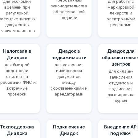
требованиям
для экономии
для работы с
законодательства
времени при
маркировкой
об электронной
регулярной
лекарств и
подписи
рассылке типовых
электронными
документов
рецептами
тысячам клиентов
Налоговая в
Диадок в
Диадок для
Диадоке
недвижимости
образовательн
центров
для быстрой
для ускорения
подготовки
визирования
для онлайн-
ответов на
документов
зачисления
требования ФНС и
между
студентов и
встречные
собственниками и
подписания
проверки
арендаторами
договоров на
курсы
Техподдержка
Подключение
Внедрение API
Диадока
Диадок
под ключ