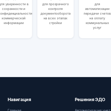
для уверенности в
для прозрачного
для
сохранности и
контроля
автоматизации
конфиденциальности
документооборота
передачи счетов
коммерческой
на всех этапах
на оплату
информации
стройки
коммунальных
услуг
Навигация
Решения ЭДО
Главная
Автоматизация учет