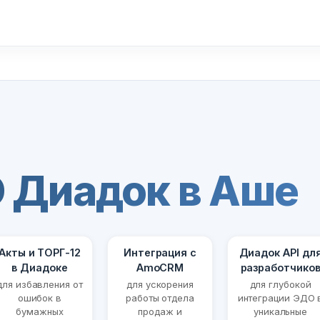
 Диадок в Аше
Акты и ТОРГ-12
Интеграция с
Диадок API дл
в Диадоке
AmoCRM
разработчико
для избавления от
для ускорения
для глубокой
ошибок в
работы отдела
интеграции ЭДО 
бумажных
продаж и
уникальные