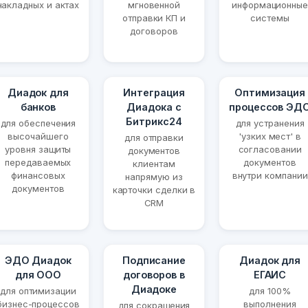
накладных и актах
мгновенной
информационные
отправки КП и
системы
договоров
Диадок для
Интеграция
Оптимизация
банков
Диадока с
процессов ЭД
Битрикс24
для обеспечения
для устранения
высочайшего
'узких мест' в
для отправки
уровня защиты
согласовании
документов
передаваемых
документов
клиентам
финансовых
внутри компании
напрямую из
документов
карточки сделки в
CRM
ЭДО Диадок
Подписание
Диадок для
для ООО
договоров в
ЕГАИС
Диадоке
для оптимизации
для 100%
бизнес-процессов
выполнения
для сокращения