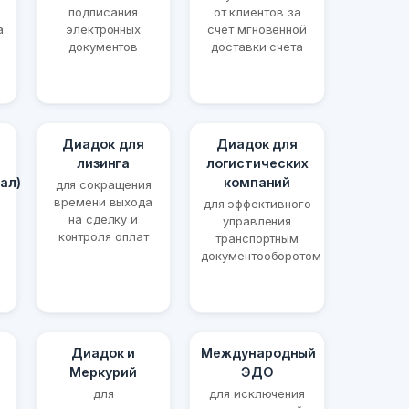
подписания
от клиентов за
а
электронных
счет мгновенной
документов
доставки счета
Диадок для
Диадок для
лизинга
логистических
ал)
компаний
для сокращения
времени выхода
для эффективного
на сделку и
управления
контроля оплат
транспортным
документооборотом
Диадок и
Международный
Меркурий
ЭДО
для
для исключения