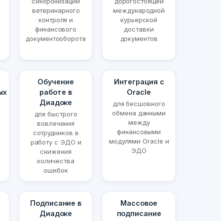
синхронизации
дорогостоящей
ветеринарного
международной
контроля и
курьерской
финансового
доставки
документооборота
документов
Обучение
Интеграция с
ых
работе в
Oracle
Диадоке
для бесшовного
обмена данными
для быстрого
между
вовлечения
финансовыми
сотрудников в
модулями Oracle и
работу с ЭДО и
ЭДО
снижения
количества
ошибок
Подписание в
Массовое
Диадоке
подписание