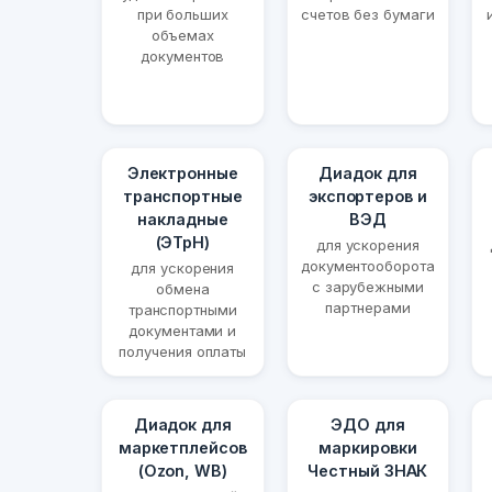
при больших
счетов без бумаги
объемах
документов
Электронные
Диадок для
транспортные
экспортеров и
накладные
ВЭД
(ЭТрН)
для ускорения
документооборота
для ускорения
с зарубежными
обмена
партнерами
транспортными
документами и
получения оплаты
Диадок для
ЭДО для
маркетплейсов
маркировки
(Ozon, WB)
Честный ЗНАК