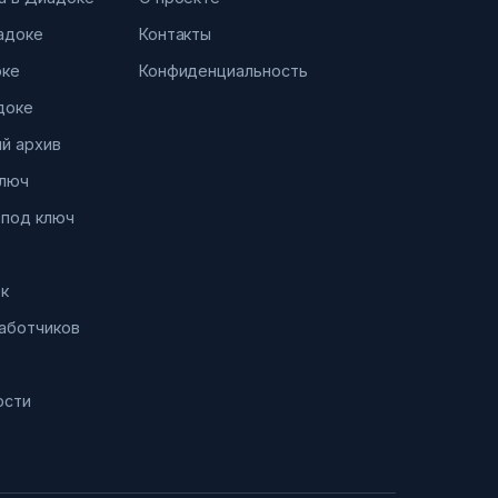
иадоке
Контакты
оке
Конфиденциальность
доке
й архив
ключ
 под ключ
к
работчиков
ости