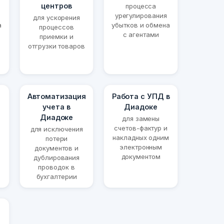
центров
процесса
урегулирования
для ускорения
а
убытков и обмена
процессов
с агентами
приемки и
отгрузки товаров
Автоматизация
Работа с УПД в
учета в
Диадоке
Диадоке
для замены
счетов-фактур и
для исключения
накладных одним
потери
электронным
документов и
документом
дублирования
проводок в
бухгалтерии