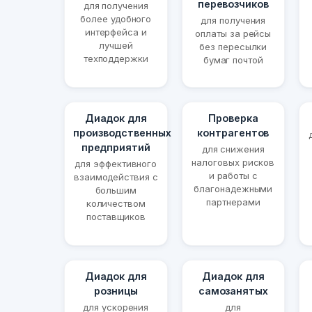
перевозчиков
для получения
более удобного
для получения
интерфейса и
оплаты за рейсы
лучшей
без пересылки
техподдержки
бумаг почтой
Диадок для
Проверка
производственных
контрагентов
предприятий
для снижения
налоговых рисков
для эффективного
и работы с
взаимодействия с
благонадежными
большим
партнерами
количеством
поставщиков
Диадок для
Диадок для
розницы
самозанятых
для ускорения
для