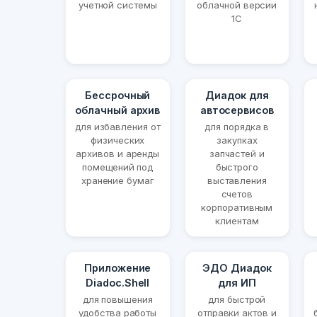
учетной системы
облачной версии
1С
Бессрочный
Диадок для
облачный архив
автосервисов
для избавления от
для порядка в
физических
закупках
архивов и аренды
запчастей и
помещений под
быстрого
хранение бумаг
выставления
счетов
корпоративным
клиентам
Приложение
ЭДО Диадок
Diadoc.Shell
для ИП
для повышения
для быстрой
удобства работы
отправки актов и