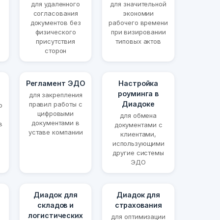
для удаленного
для значительной
согласования
экономии
документов без
рабочего времени
физического
при визировании
присутствия
типовых актов
сторон
Регламент ЭДО
Настройка
роуминга в
для закрепления
Диадоке
правил работы с
о
цифровыми
для обмена
документами в
в
документами с
уставе компании
клиентами,
использующими
другие системы
ЭДО
Диадок для
Диадок для
складов и
страхования
логистических
для оптимизации