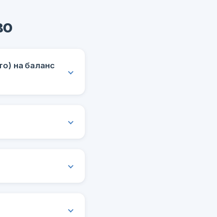
во
о) на баланс