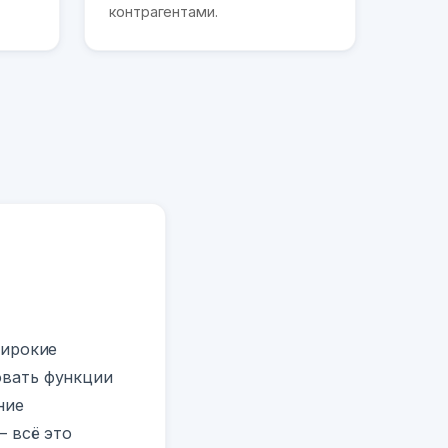
контрагентами.
широкие
овать функции
ние
 всё это