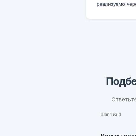
реализуемо чере
Подбе
Ответьт
Шаг
1
из 4
Кем вы явл