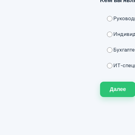
Руковод
Индивид
Бухгалте
ИТ-специ
Далее