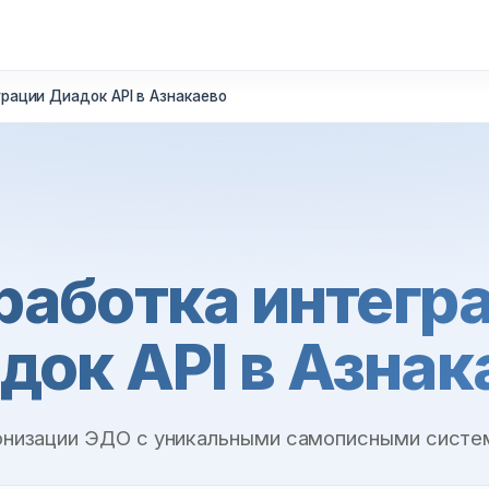
грации Диадок API в Азнакаево
работка интегр
док API в Азнак
онизации ЭДО с уникальными самописными систе