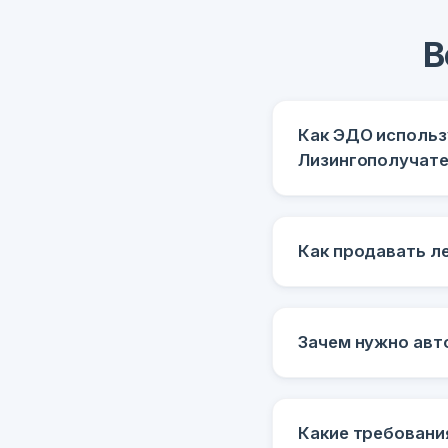
В
Как ЭДО использ
Лизингополучат
Как продавать л
Зачем нужно авт
Какие требовани