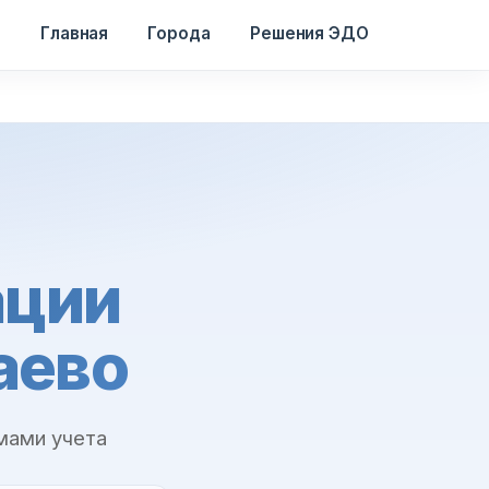
Главная
Города
Решения ЭДО
ации
аево
мами учета