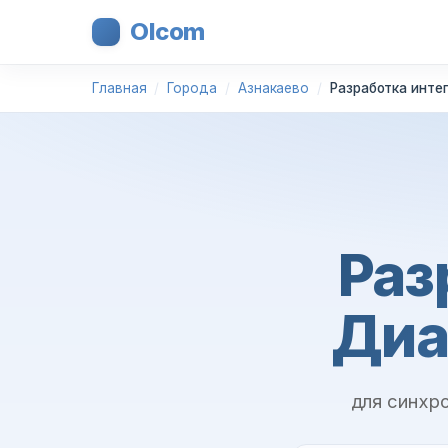
Olcom
Главная
Города
Азнакаево
Разработка инте
Раз
Диа
для синхр