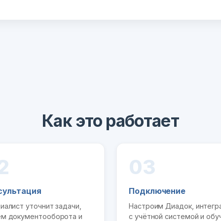
Как это работает
2
03
сультация
Подключение
иалист уточнит задачи,
Настроим Диадок, интег
м документооборота и
с учётной системой и обу