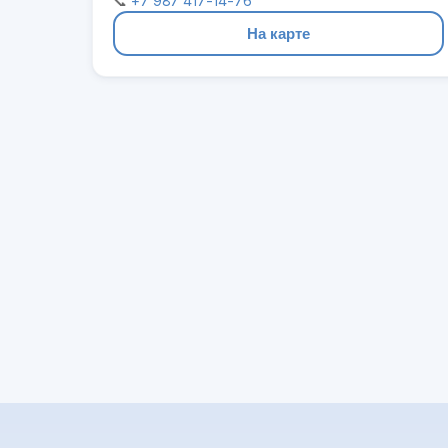
📞
+7 987 417-14-76
На карте