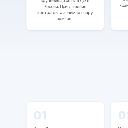
крупнейшая сеть ЭДО в
хра
России. Приглашение
контрагента занимает пару
кликов.
01
0