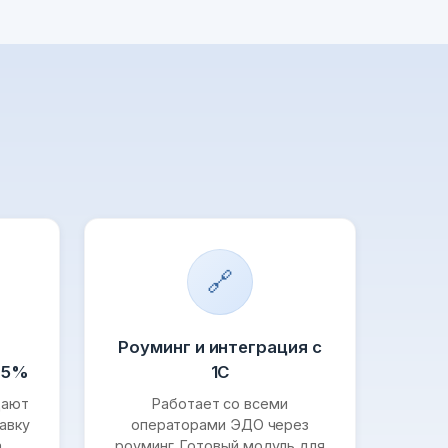
🔗
Роуминг и интеграция с
95%
1С
щают
Работает со всеми
авку
операторами ЭДО через
а
роуминг. Готовый модуль для