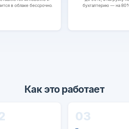
нится в облаке бессрочно.
бухгалтерию — на 80
Как это работает
2
03