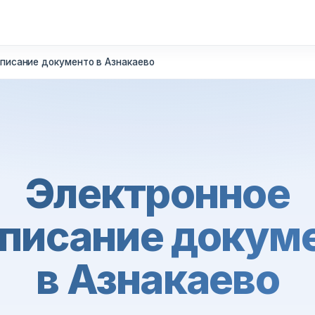
писание документо в Азнакаево
Электронное
писание докум
в Азнакаево