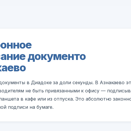
онное
ание документо
каево
окументы в Диадоке за доли секунды. В Азнакаево э
водителям не быть привязанными к офису — подписыва
ланшета в кафе или из отпуска. Это абсолютно законн
ой подписи на бумаге.