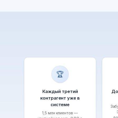
🏆
Каждый третий
До
контрагент уже в
системе
Заб
1,5 млн клиентов —
до