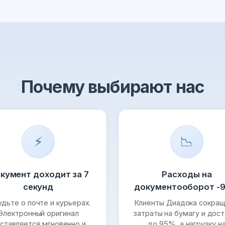
Почему выбирают нас
⚡
📉
кумент доходит за 7
Расходы на
секунд
документооборот -
удьте о почте и курьерах.
Клиенты Диадока сокра
Электронный оригинал
затраты на бумагу и дост
ставляется мгновенно и
до 95%, а нагрузку н