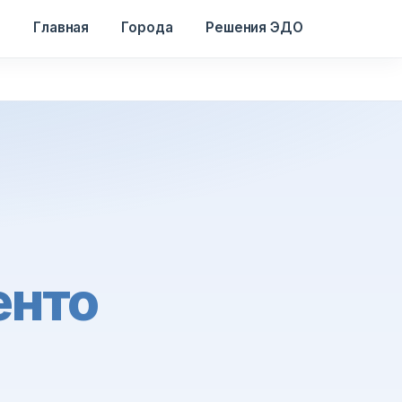
Главная
Города
Решения ЭДО
енто