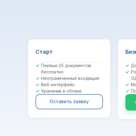
Старт
Биз
Первые 25 документов
До
бесплатно
Ро
Неограниченные входящие
Э
Веб-интерфейс
Мо
Хранение в облаке
По
Оставить заявку