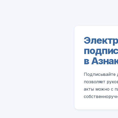
Электр
подпис
в Азна
Подписывайте д
позволяет руко
акты можно с п
собственноручн