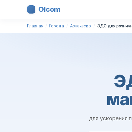
Olcom
Главная
Города
Азнакаево
ЭДО для розничн
Э
ма
для ускорения 