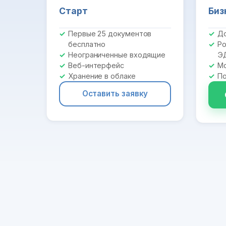
Старт
Биз
Первые 25 документов
До
бесплатно
Ро
Неограниченные входящие
Э
Веб-интерфейс
Мо
Хранение в облаке
По
Оставить заявку