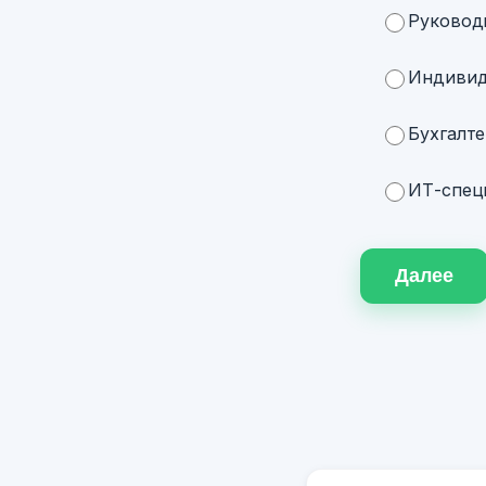
Руковод
Индивид
Бухгалте
ИТ-специ
Далее