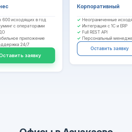
нес
Корпоративный
 600 исходящих в год
Неограниченные исход
уминг с операторами
Интеграция с 1С и ERP
ДО
Full REST API
бильное приложение
Персональный менедж
ддержка 24/7
Оставить заявку
Оставить заявку