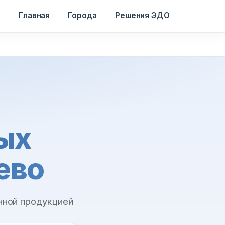
Главная
Города
Решения ЭДО
ых
ево
нной продукцией