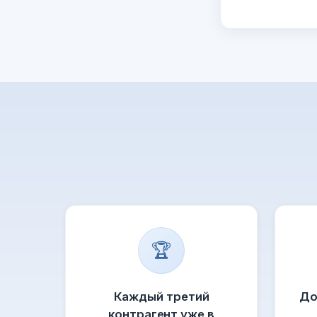
🏆
Каждый третий
До
контрагент уже в