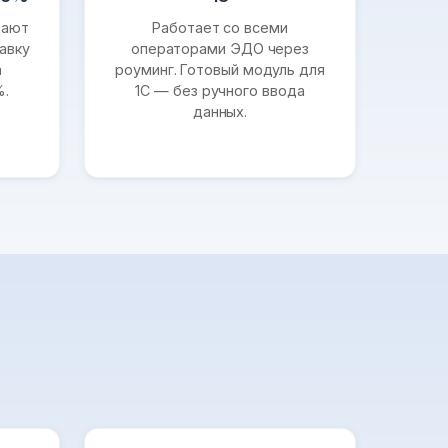
щают
Работает со всеми
авку
операторами ЭДО через
а
роуминг. Готовый модуль для
%.
1С — без ручного ввода
данных.