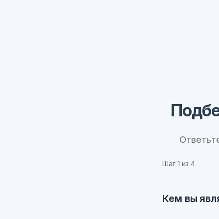
Подбе
Ответьт
Шаг
1
из 4
Кем вы явл