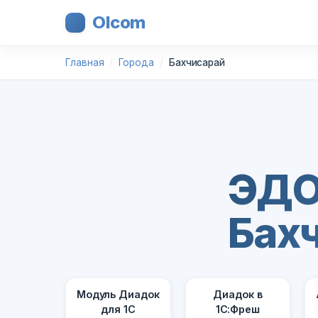
Olcom
Главная
Города
Бахчисарай
ЭДО
Бах
Модуль Диадок
Диадок в
для 1С
1С:Фреш