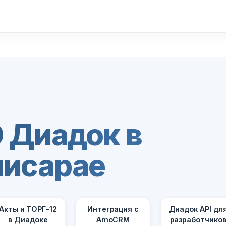
 Диадок в
чисарае
Акты и ТОРГ-12
Интеграция с
Диадок API дл
в Диадоке
AmoCRM
разработчико