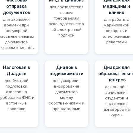
отправка
медицины и
для соответствия
документов
клиник
новым
требованиям
для экономии
для работы с
законодательства
времени при
маркировкой
об электронной
регулярной
лекарств и
подписи
рассылке типовых
электронными
документов
рецептами
тысячам клиентов
Налоговая в
Диадок в
Диадок для
Диадоке
недвижимости
образовательн
центров
для быстрой
для ускорения
подготовки
визирования
для онлайн-
ответов на
документов
зачисления
требования ФНС и
между
студентов и
встречные
собственниками и
подписания
проверки
арендаторами
договоров на
курсы