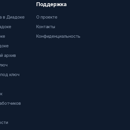
Поддержка
а в Диадоке
О проекте
иадоке
Контакты
оке
Конфиденциальность
доке
й архив
ключ
 под ключ
к
работчиков
ости