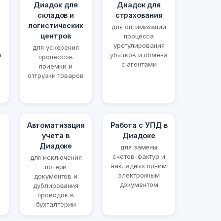
Диадок для
Диадок для
складов и
страхования
логистических
для оптимизации
центров
процесса
урегулирования
для ускорения
а
убытков и обмена
процессов
с агентами
приемки и
отгрузки товаров
Автоматизация
Работа с УПД в
учета в
Диадоке
Диадоке
для замены
счетов-фактур и
для исключения
накладных одним
потери
электронным
документов и
документом
дублирования
проводок в
бухгалтерии