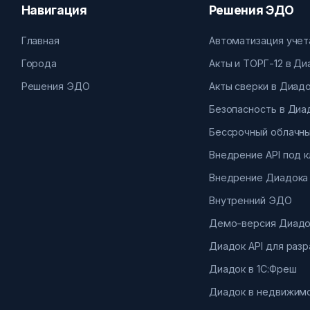
Навигация
Решения ЭДО
Главная
Автоматизация учет
Города
Акты и ТОРГ-12 в Д
Решения ЭДО
Акты сверки в Диад
Безопасность в Диа
Бессрочный облачны
Внедрение API под 
Внедрение Диадока
Внутренний ЭДО
Демо-версия Диадо
Диадок API для раз
Диадок в 1С:Фреш
Диадок в недвижим