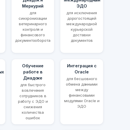
Меркурий
ЭДО
для
для исключения
синхронизации
дорогостоящей
ветеринарного
международной
контроля и
курьерской
финансового
доставки
документооборота
документов
Обучение
Интеграция с
ых
работе в
Oracle
Диадоке
для бесшовного
обмена данными
для быстрого
между
вовлечения
финансовыми
сотрудников в
модулями Oracle и
работу с ЭДО и
ЭДО
снижения
количества
ошибок