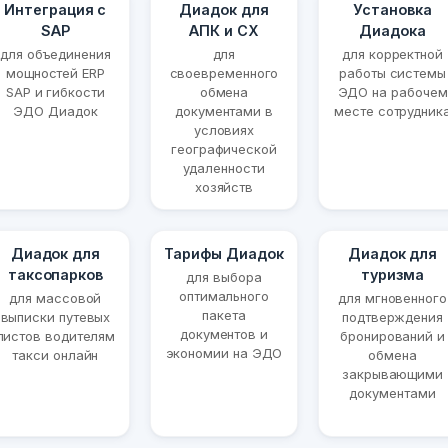
Интеграция с
Диадок для
Установка
SAP
АПК и СХ
Диадока
для объединения
для
для корректной
мощностей ERP
своевременного
работы системы
SAP и гибкости
обмена
ЭДО на рабочем
ЭДО Диадок
документами в
месте сотрудник
условиях
географической
удаленности
хозяйств
Диадок для
Тарифы Диадок
Диадок для
таксопарков
туризма
для выбора
оптимального
для массовой
для мгновенного
пакета
выписки путевых
подтверждения
документов и
листов водителям
бронирований и
экономии на ЭДО
такси онлайн
обмена
закрывающими
документами