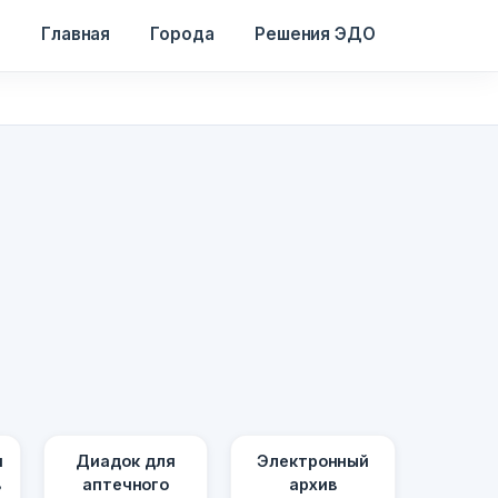
Главная
Города
Решения ЭДО
я
Диадок для
Электронный
в
аптечного
архив