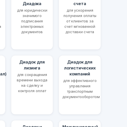
Диадока
счета
для юридически
для ускорения
значимого
получения оплаты
подписания
от клиентов за
а
электронных
счет мгновенной
документов
доставки счета
Диадок для
Диадок для
лизинга
логистических
ал)
компаний
для сокращения
времени выхода
для эффективного
на сделку и
управления
контроля оплат
транспортным
документооборотом
Диадок и
Международный