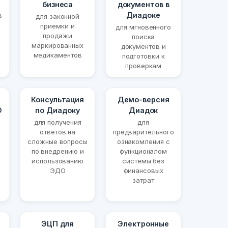
бизнеса
документов в
Диадоке
в
для законной
приемки и
для мгновенного
продажи
поиска
маркированных
документов и
медикаментов
подготовки к
проверкам
Консультация
Демо-версия
О
по Диадоку
Диадок
для получения
для
ответов на
предварительного
сложные вопросы
ознакомления с
по внедрению и
функционалом
использованию
системы без
ЭДО
финансовых
затрат
ЭЦП для
Электронные