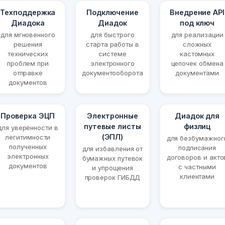
Техподдержка
Подключение
Внедрение API
Диадока
Диадок
под ключ
для мгновенного
для быстрого
для реализации
решения
старта работы в
сложных
технических
системе
кастомных
проблем при
электронного
цепочек обмена
отправке
документооборота
документами
документов
Проверка ЭЦП
Электронные
Диадок для
путевые листы
физлиц
для уверенности в
(ЭПЛ)
легитимности
для безбумажног
полученных
подписания
для избавления от
электронных
договоров и акто
бумажных путевок
документов
с частными
и упрощения
клиентами
проверок ГИБДД