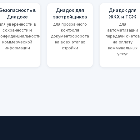
Безопасность в
Диадок для
Диадок для
Диадоке
застройщиков
ЖКХ и ТСЖ
для уверенности в
для прозрачного
для
сохранности и
контроля
автоматизации
конфиденциальности
документооборота
передачи счетов
коммерческой
на всех этапах
на оплату
информации
стройки
коммунальных
услуг