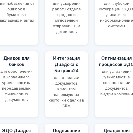
для избавления от
для ускорения
для глубокой
ошибок в
работы отдела
интеграции ЭДО 
бумажных
продаж и
уникальные
накладных и актах
мгновенной
информационные
отправки КП и
системы
договоров
Диадок для
Интеграция
Оптимизация
банков
Диадока с
процессов ЭД
Битрикс24
для обеспечения
для устранения
высочайшего
'узких мест' в
для отправки
уровня защиты
согласовании
документов
передаваемых
документов
клиентам
финансовых
внутри компании
напрямую из
документов
карточки сделки в
CRM
ЭДО Диадок
Подписание
Диадок для