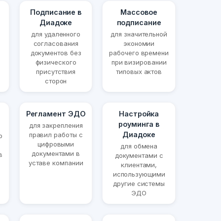
Подписание в
Массовое
Диадоке
подписание
для удаленного
для значительной
согласования
экономии
документов без
рабочего времени
физического
при визировании
присутствия
типовых актов
сторон
Регламент ЭДО
Настройка
роуминга в
для закрепления
Диадоке
правил работы с
о
цифровыми
для обмена
документами в
в
документами с
уставе компании
клиентами,
использующими
другие системы
ЭДО