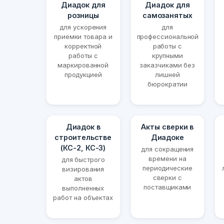
Диадок для
Диадок для
розницы
самозанятых
для ускорения
для
приемки товара и
профессиональной
корректной
работы с
работы с
крупными
маркированной
заказчиками без
продукцией
лишней
бюрократии
Диадок в
Акты сверки в
строительстве
Диадоке
(КС-2, КС-3)
для сокращения
времени на
для быстрого
периодические
визирования
сверки с
актов
поставщиками
выполненных
работ на объектах