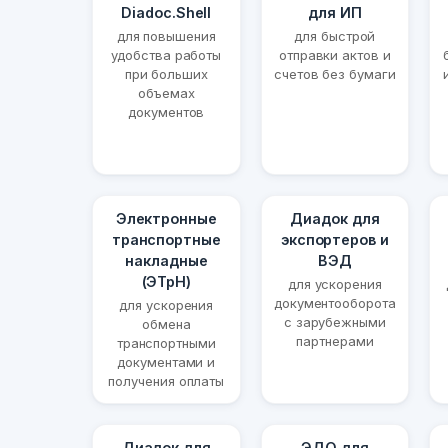
Diadoc.Shell
для ИП
для повышения
для быстрой
удобства работы
отправки актов и
при больших
счетов без бумаги
объемах
документов
Электронные
Диадок для
транспортные
экспортеров и
накладные
ВЭД
(ЭТрН)
для ускорения
документооборота
для ускорения
с зарубежными
обмена
партнерами
транспортными
документами и
получения оплаты
Диадок для
ЭДО для