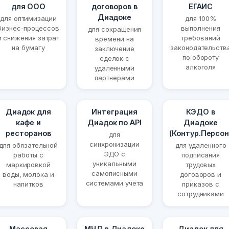
для ООО
договоров в
ЕГАИС
Диадоке
для оптимизации
для 100%
бизнес-процессов
выполнения
для сокращения
и снижения затрат
требований
времени на
на бумагу
законодательств
заключение
по обороту
сделок с
алкоголя
удаленными
партнерами
Диадок для
Интеграция
КЭДО в
кафе и
Диадок по API
Диадоке
ресторанов
(Контур.Персон
для
синхронизации
для обязательной
для удаленного
ЭДО с
работы с
подписания
уникальными
маркировкой
трудовых
самописными
воды, молока и
договоров и
системами учета
напитков
приказов с
сотрудниками
Массовая
МЧД в Диадоке
Диадок для