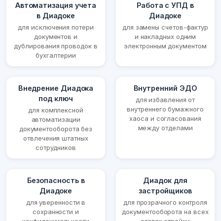
Автоматизация учета
Работа с УПД в
в Диадоке
Диадоке
для исключения потери
для замены счетов-фактур
документов и
и накладных одним
дублирования проводок в
электронным документом
бухгалтерии
Внедрение Диадока
Внутренний ЭДО
под ключ
для избавления от
внутреннего бумажного
для комплексной
хаоса и согласования
автоматизации
между отделами
документооборота без
отвлечения штатных
сотрудников
Безопасность в
Диадок для
Диадоке
застройщиков
для уверенности в
для прозрачного контроля
сохранности и
документооборота на всех