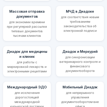
Массовая отправка
МЧД в Диадоке
документов
для соответствия новым
требованиям
для экономии времени
законодательства об
при регулярной рассылке
электронной подписи
типовых документов
тысячам клиентов
Диадок для медицины
Диадок и Меркурий
и клиник
для синхронизации
ветеринарного контроля и
для работы с
финансового
маркировкой лекарств и
документооборота
электронными рецептами
Международный ЭДО
Мобильный Диадок
для исключения
для непрерывного
дорогостоящей
управления
международной
документооборотом вне
курьерской доставки
офиса