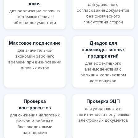
ключ
для удаленного
согласования документов
для реализации сложных
без физического
кастомных цепочек
присутствия сторон
обмена документами
Массовое подписание
Диадок для
производственных
для значительной
предприятий
экономии рабочего
времени при визировании
для эффективного
типовых актов
взаимодействия с
большим количеством
поставщиков
Проверка
Проверка ЭЦП
контрагентов
для уверенности в
легитимности полученных
для снижения налоговых
электронных документов
рисков и работы с
благонадежными
партнерами