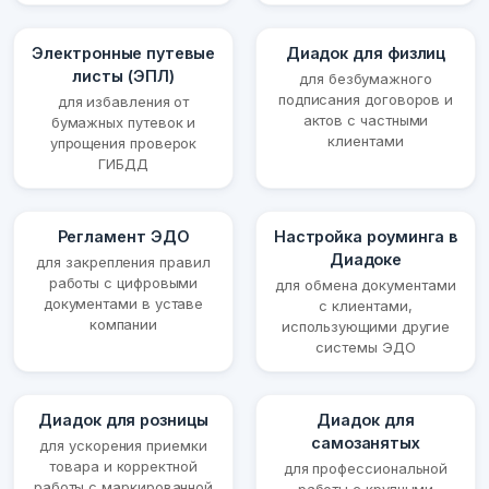
Электронные путевые
Диадок для физлиц
листы (ЭПЛ)
для безбумажного
подписания договоров и
для избавления от
актов с частными
бумажных путевок и
клиентами
упрощения проверок
ГИБДД
Регламент ЭДО
Настройка роуминга в
Диадоке
для закрепления правил
работы с цифровыми
для обмена документами
документами в уставе
с клиентами,
компании
использующими другие
системы ЭДО
Диадок для розницы
Диадок для
самозанятых
для ускорения приемки
товара и корректной
для профессиональной
работы с маркированной