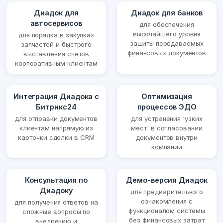
Диадок для
Диадок для банков
автосервисов
для обеспечения
высочайшего уровня
для порядка в закупках
защиты передаваемых
запчастей и быстрого
финансовых документов
выставления счетов
корпоративным клиентам
Интеграция Диадока с
Оптимизация
Битрикс24
процессов ЭДО
для отправки документов
для устранения 'узких
клиентам напрямую из
мест' в согласовании
карточки сделки в CRM
документов внутри
компании
Консультация по
Демо-версия Диадок
Диадоку
для предварительного
ознакомления с
для получения ответов на
функционалом системы
сложные вопросы по
без финансовых затрат
внедрению и