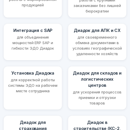
работы с крупными
продукцией
заказчиками без лишней
бюрократии
Интеграция с SAP
Диадок для АПК и СХ
для объединения
для своевременного
мощностей ERP SAP и
обмена документами в
гибкости ЭДО Диадок
условиях географической
удаленности хозяйств
Установка Диадока
Диадок для складов и
логистических
для корректной работы
центров
системы ЭДО на рабочем
месте сотрудника
для ускорения процессов
приемки и отгрузки
товаров
Диадок для
Диадок в
страхования
строительстве (КС-2,