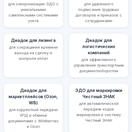
для синхронизации ЭДО с
для удаленного
уникальными
подписания трудовых
самописными системами
договоров и приказов с
учета
сотрудниками
Диадок для лизинга
Диадок для
логистических
для сокращения времени
компаний
выхода на сделку и
контроля оплат
для эффективного
управления транспортным
документооборотом
Диадок для
ЭДО для маркировки
маркетплейсов (Ozon,
Честный ЗНАК
WB)
для автоматической
передачи кодов
для корректной передачи
маркировки в систему
УПД и обмена
Честный ЗНАК
документами с Wildberries
и Ozon