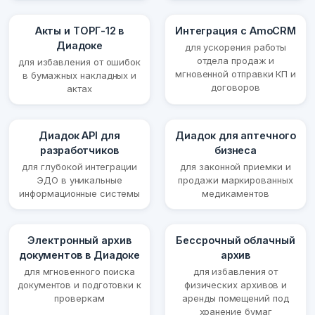
Акты и ТОРГ-12 в
Интеграция с AmoCRM
Диадоке
для ускорения работы
отдела продаж и
для избавления от ошибок
мгновенной отправки КП и
в бумажных накладных и
договоров
актах
Диадок API для
Диадок для аптечного
разработчиков
бизнеса
для глубокой интеграции
для законной приемки и
ЭДО в уникальные
продажи маркированных
информационные системы
медикаментов
Электронный архив
Бессрочный облачный
документов в Диадоке
архив
для мгновенного поиска
для избавления от
документов и подготовки к
физических архивов и
проверкам
аренды помещений под
хранение бумаг