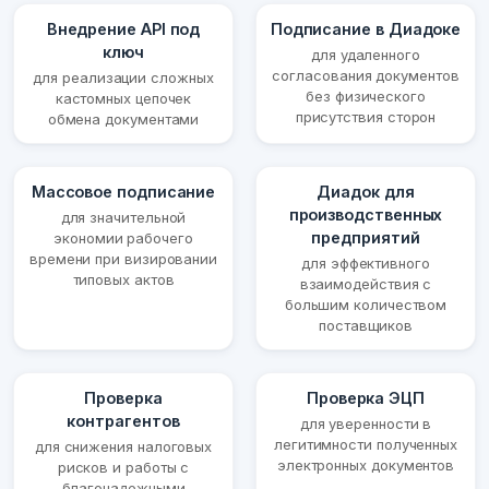
Внедрение API под
Подписание в Диадоке
ключ
для удаленного
согласования документов
для реализации сложных
без физического
кастомных цепочек
присутствия сторон
обмена документами
Массовое подписание
Диадок для
производственных
для значительной
предприятий
экономии рабочего
времени при визировании
для эффективного
типовых актов
взаимодействия с
большим количеством
поставщиков
Проверка
Проверка ЭЦП
контрагентов
для уверенности в
легитимности полученных
для снижения налоговых
электронных документов
рисков и работы с
благонадежными