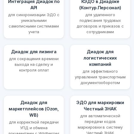
Интеграция Диадок по
КЭДО в Диадоке
API
(Контур.Персонал)
для синхронизации ЭДО с
для удаленного
уникальными
подписания трудовых
самописными системами
договоров и приказов с
учета
сотрудниками
Диадок для лизинга
Диадок для
логистических
для сокращения времени
компаний
выхода на сделку и
контроля оплат
для эффективного
управления транспортным
документооборотом
Диадок для
ЭДО для маркировки
маркетплейсов (Ozon,
Честный ЗНАК
WB)
для автоматической
передачи кодов
для корректной передачи
маркировки в систему
УПД и обмена
Честный ЗНАК
документами с Wildberries