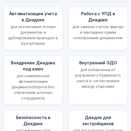
Автоматизация учета
Работа с УПД в
в Диадоке
Диадоке
для исключения потери
для замены счетов-фактур
документов и
и накладных одним
дублирования проводок в
электронным документом
бухгалтерии
Внедрение Диадока
Внутренний ЭДО
под ключ
для избавления от
внутреннего бумажного
для комплексной
хаоса и согласования
автоматизации
между отделами
документооборота без
отвлечения штатных
сотрудников
Безопасность в
Диадок для
Диадоке
застройщиков
для уверенности в
для прозрачного контроля