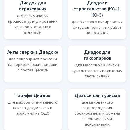
Диадок для
Диадок в
страхования
строительстве (КС-2,
КС-3)
для оптимизации
процесса урегулирования
для быстрого визирования
убытков и обмена с
актов выполненных работ
агентами
на объектах
Акты сверки в Диадоке
Диадок для
таксопарков
для сокращения времени
на периодические сверки
для массовой выписки
с поставщиками
путевых листов водителям
такси онлайн
Тарифы Диадок
Диадок для туризма
для выбора оптимального
для мгновенного
пакета документов и
подтверждения
экономии на ЭДО
бронирований и обмена
закрывающими
документами