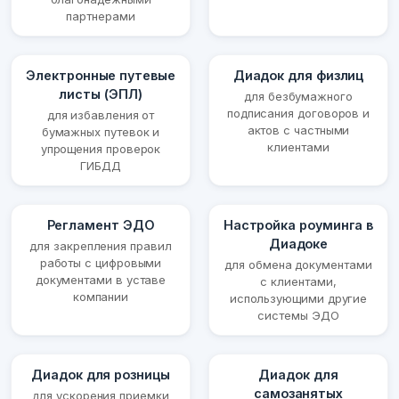
партнерами
Электронные путевые
Диадок для физлиц
листы (ЭПЛ)
для безбумажного
подписания договоров и
для избавления от
актов с частными
бумажных путевок и
клиентами
упрощения проверок
ГИБДД
Регламент ЭДО
Настройка роуминга в
Диадоке
для закрепления правил
работы с цифровыми
для обмена документами
документами в уставе
с клиентами,
компании
использующими другие
системы ЭДО
Диадок для розницы
Диадок для
самозанятых
для ускорения приемки