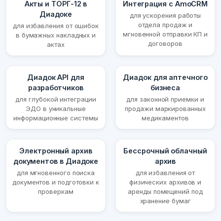
Акты и ТОРГ-12 в
Интеграция с AmoCRM
Диадоке
для ускорения работы
отдела продаж и
для избавления от ошибок
мгновенной отправки КП и
в бумажных накладных и
договоров
актах
Диадок API для
Диадок для аптечного
разработчиков
бизнеса
для глубокой интеграции
для законной приемки и
ЭДО в уникальные
продажи маркированных
информационные системы
медикаментов
Электронный архив
Бессрочный облачный
документов в Диадоке
архив
для мгновенного поиска
для избавления от
документов и подготовки к
физических архивов и
проверкам
аренды помещений под
хранение бумаг