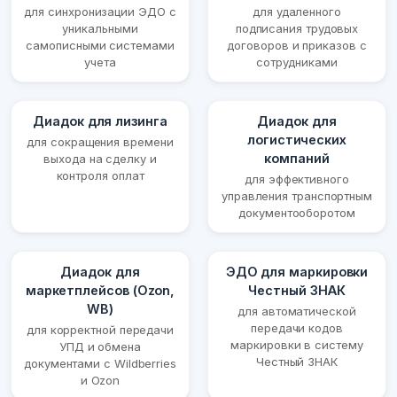
для синхронизации ЭДО с
для удаленного
уникальными
подписания трудовых
самописными системами
договоров и приказов с
учета
сотрудниками
Диадок для лизинга
Диадок для
логистических
для сокращения времени
компаний
выхода на сделку и
контроля оплат
для эффективного
управления транспортным
документооборотом
Диадок для
ЭДО для маркировки
маркетплейсов (Ozon,
Честный ЗНАК
WB)
для автоматической
передачи кодов
для корректной передачи
маркировки в систему
УПД и обмена
Честный ЗНАК
документами с Wildberries
и Ozon