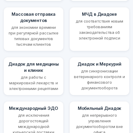
Массовая отправка
МЧД в Диадоке
документов
для соответствия новым
требованиям
для экономии времени
законодательства об
при регулярной рассылке
электронной подписи
типовых документов
тысячам клиентов
Диадок для медицины
Диадок и Меркурий
и клиник
для синхронизации
ветеринарного контроля и
для работы с
финансового
маркировкой лекарств и
документооборота
электронными рецептами
Международный ЭДО
Мобильный Диадок
для исключения
для непрерывного
дорогостоящей
управления
международной
документооборотом вне
курьерской доставки
офиса