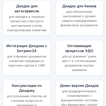
Диадок для
Диадок для банков
автосервисов
для обеспечения
высочайшего уровня
для порядка в закупках
защиты передаваемых
запчастей и быстрого
финансовых документов
выставления счетов
корпоративным клиентам
Интеграция Диадока с
Оптимизация
Битрикс24
процессов ЭДО
для отправки документов
для устранения 'узких
клиентам напрямую из
мест' в согласовании
карточки сделки в CRM
документов внутри
компании
Консультация по
Демо-версия Диадок
Диадоку
для предварительного
ознакомления с
для получения ответов на
функционалом системы
сложные вопросы по
без финансовых затрат
внедрению и