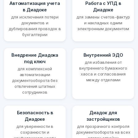
Автоматизация учета
Работа с УПД в
в Диадоке
Диадоке
для исключения потери
для замены счетов-фактур
документов и
и накладных одним
дублирования проводок в
электронным документом
бухгалтерии
Внедрение Диадока
Внутренний ЭДО
под ключ
для избавления от
внутреннего бумажного
для комплексной
хаоса и согласования
автоматизации
между отделами
документооборота без
отвлечения штатных
сотрудников
Безопасность в
Диадок для
Диадоке
застройщиков
для уверенности в
для прозрачного контроля
сохранности и
документооборота на всех