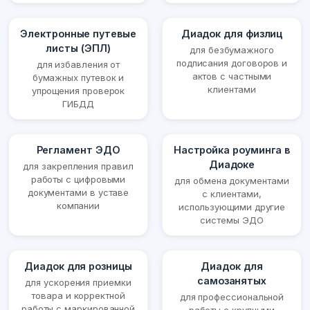
Электронные путевые
Диадок для физлиц
листы (ЭПЛ)
для безбумажного
подписания договоров и
для избавления от
актов с частными
бумажных путевок и
клиентами
упрощения проверок
ГИБДД
Регламент ЭДО
Настройка роуминга в
Диадоке
для закрепления правил
работы с цифровыми
для обмена документами
документами в уставе
с клиентами,
компании
использующими другие
системы ЭДО
Диадок для розницы
Диадок для
самозанятых
для ускорения приемки
товара и корректной
для профессиональной
работы с маркированной