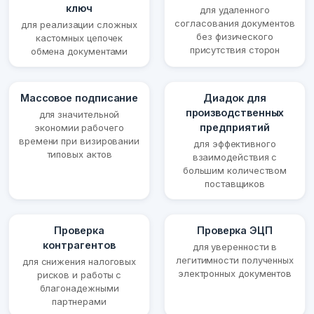
ключ
для удаленного
согласования документов
для реализации сложных
без физического
кастомных цепочек
присутствия сторон
обмена документами
Массовое подписание
Диадок для
производственных
для значительной
предприятий
экономии рабочего
времени при визировании
для эффективного
типовых актов
взаимодействия с
большим количеством
поставщиков
Проверка
Проверка ЭЦП
контрагентов
для уверенности в
легитимности полученных
для снижения налоговых
электронных документов
рисков и работы с
благонадежными
партнерами