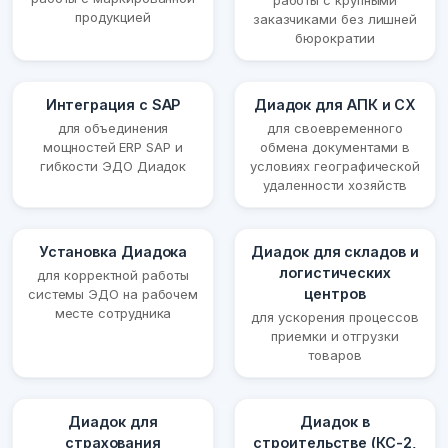
работы с крупными
продукцией
заказчиками без лишней
бюрократии
Интеграция с SAP
Диадок для АПК и СХ
для объединения
для своевременного
мощностей ERP SAP и
обмена документами в
гибкости ЭДО Диадок
условиях географической
удаленности хозяйств
Установка Диадока
Диадок для складов и
логистических
для корректной работы
центров
системы ЭДО на рабочем
месте сотрудника
для ускорения процессов
приемки и отгрузки
товаров
Диадок для
Диадок в
страхования
строительстве (КС-2,