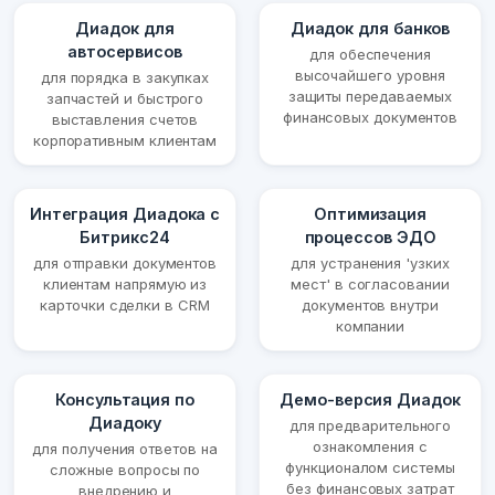
Диадок для
Диадок для банков
автосервисов
для обеспечения
высочайшего уровня
для порядка в закупках
защиты передаваемых
запчастей и быстрого
финансовых документов
выставления счетов
корпоративным клиентам
Интеграция Диадока с
Оптимизация
Битрикс24
процессов ЭДО
для отправки документов
для устранения 'узких
клиентам напрямую из
мест' в согласовании
карточки сделки в CRM
документов внутри
компании
Консультация по
Демо-версия Диадок
Диадоку
для предварительного
ознакомления с
для получения ответов на
функционалом системы
сложные вопросы по
без финансовых затрат
внедрению и