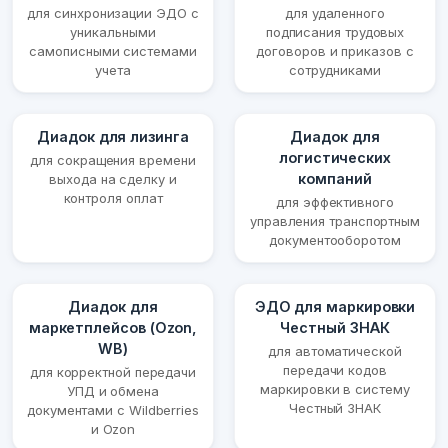
для синхронизации ЭДО с
для удаленного
уникальными
подписания трудовых
самописными системами
договоров и приказов с
учета
сотрудниками
Диадок для лизинга
Диадок для
логистических
для сокращения времени
компаний
выхода на сделку и
контроля оплат
для эффективного
управления транспортным
документооборотом
Диадок для
ЭДО для маркировки
маркетплейсов (Ozon,
Честный ЗНАК
WB)
для автоматической
передачи кодов
для корректной передачи
маркировки в систему
УПД и обмена
Честный ЗНАК
документами с Wildberries
и Ozon