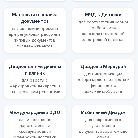
Массовая отправка
МЧД в Диадоке
документов
для соответствия новым
требованиям
для экономии времени
законодательства об
при регулярной рассылке
электронной подписи
типовых документов
тысячам клиентов
Диадок для медицины
Диадок и Меркурий
и клиник
для синхронизации
ветеринарного контроля и
для работы с
финансового
маркировкой лекарств и
документооборота
электронными рецептами
Международный ЭДО
Мобильный Диадок
для исключения
для непрерывного
дорогостоящей
управления
международной
документооборотом вне
курьерской доставки
офиса