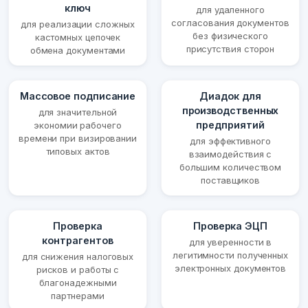
ключ
для удаленного
согласования документов
для реализации сложных
без физического
кастомных цепочек
присутствия сторон
обмена документами
Массовое подписание
Диадок для
производственных
для значительной
предприятий
экономии рабочего
времени при визировании
для эффективного
типовых актов
взаимодействия с
большим количеством
поставщиков
Проверка
Проверка ЭЦП
контрагентов
для уверенности в
легитимности полученных
для снижения налоговых
электронных документов
рисков и работы с
благонадежными
партнерами