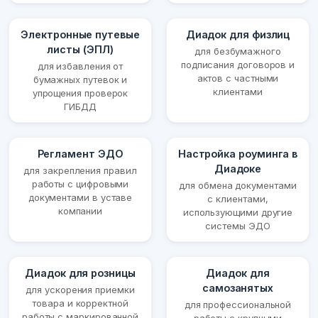
Электронные путевые
Диадок для физлиц
листы (ЭПЛ)
для безбумажного
подписания договоров и
для избавления от
актов с частными
бумажных путевок и
клиентами
упрощения проверок
ГИБДД
Регламент ЭДО
Настройка роуминга в
Диадоке
для закрепления правил
работы с цифровыми
для обмена документами
документами в уставе
с клиентами,
компании
использующими другие
системы ЭДО
Диадок для розницы
Диадок для
самозанятых
для ускорения приемки
товара и корректной
для профессиональной
работы с маркированной