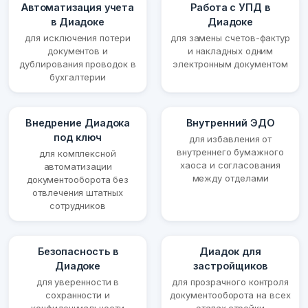
Автоматизация учета
Работа с УПД в
в Диадоке
Диадоке
для исключения потери
для замены счетов-фактур
документов и
и накладных одним
дублирования проводок в
электронным документом
бухгалтерии
Внедрение Диадока
Внутренний ЭДО
под ключ
для избавления от
внутреннего бумажного
для комплексной
хаоса и согласования
автоматизации
между отделами
документооборота без
отвлечения штатных
сотрудников
Безопасность в
Диадок для
Диадоке
застройщиков
для уверенности в
для прозрачного контроля
сохранности и
документооборота на всех