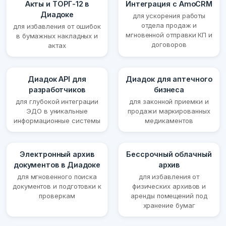
Акты и ТОРГ-12 в
Интеграция с AmoCRM
Диадоке
для ускорения работы
отдела продаж и
для избавления от ошибок
мгновенной отправки КП и
в бумажных накладных и
договоров
актах
Диадок API для
Диадок для аптечного
разработчиков
бизнеса
для глубокой интеграции
для законной приемки и
ЭДО в уникальные
продажи маркированных
информационные системы
медикаментов
Электронный архив
Бессрочный облачный
документов в Диадоке
архив
для мгновенного поиска
для избавления от
документов и подготовки к
физических архивов и
проверкам
аренды помещений под
хранение бумаг