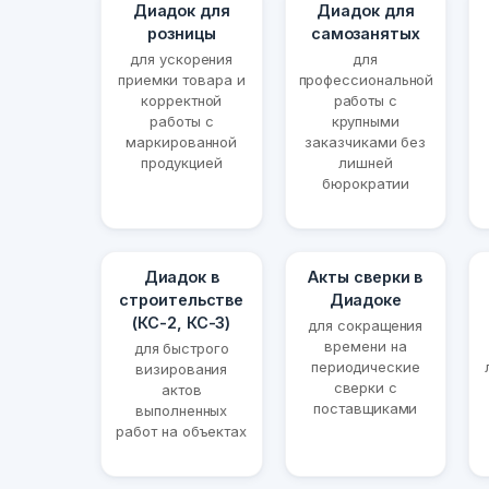
Диадок для
Диадок для
розницы
самозанятых
для ускорения
для
приемки товара и
профессиональной
корректной
работы с
работы с
крупными
маркированной
заказчиками без
продукцией
лишней
бюрократии
Диадок в
Акты сверки в
строительстве
Диадоке
(КС-2, КС-3)
для сокращения
времени на
для быстрого
периодические
визирования
сверки с
актов
поставщиками
выполненных
работ на объектах