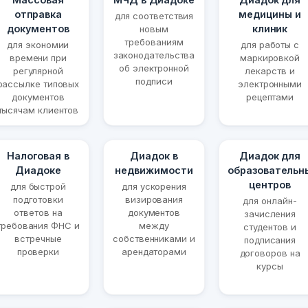
отправка
медицины и
для соответствия
документов
клиник
новым
требованиям
для экономии
для работы с
законодательства
времени при
маркировкой
об электронной
регулярной
лекарств и
подписи
рассылке типовых
электронными
документов
рецептами
тысячам клиентов
Налоговая в
Диадок в
Диадок для
Диадоке
недвижимости
образовательн
центров
для быстрой
для ускорения
подготовки
визирования
для онлайн-
ответов на
документов
зачисления
требования ФНС и
между
студентов и
встречные
собственниками и
подписания
проверки
арендаторами
договоров на
курсы