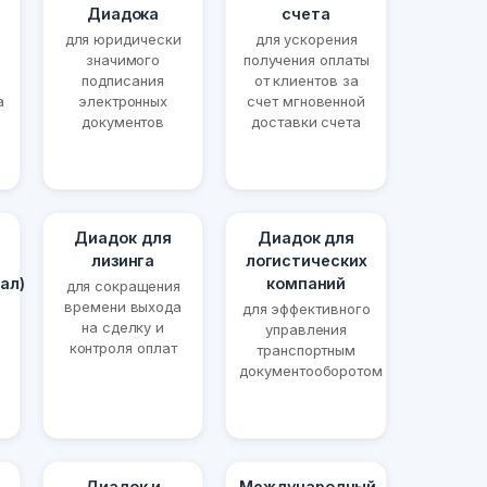
Диадока
счета
для юридически
для ускорения
значимого
получения оплаты
подписания
от клиентов за
а
электронных
счет мгновенной
документов
доставки счета
Диадок для
Диадок для
лизинга
логистических
ал)
компаний
для сокращения
времени выхода
для эффективного
на сделку и
управления
контроля оплат
транспортным
документооборотом
Диадок и
Международный