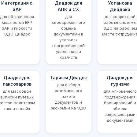
Интеграция с
Диадок для
Установка
SAP
АПК и СХ
Диадока
для объединения
для
для корректной
мощностей ERP
своевременного
работы системы
SAP и гибкости
обмена
ЭДО на рабочем
ЭДО Диадок
документами в
месте сотрудник
условиях
географической
удаленности
хозяйств
Диадок для
Тарифы Диадок
Диадок для
таксопарков
туризма
для выбора
оптимального
для массовой
для мгновенного
пакета
выписки путевых
подтверждения
документов и
листов водителям
бронирований и
экономии на ЭДО
такси онлайн
обмена
закрывающими
документами