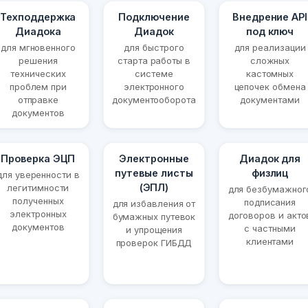
Техподдержка
Подключение
Внедрение API
Диадока
Диадок
под ключ
для мгновенного
для быстрого
для реализации
решения
старта работы в
сложных
технических
системе
кастомных
проблем при
электронного
цепочек обмена
отправке
документооборота
документами
документов
Проверка ЭЦП
Электронные
Диадок для
путевые листы
физлиц
для уверенности в
(ЭПЛ)
легитимности
для безбумажног
полученных
подписания
для избавления от
электронных
договоров и акто
бумажных путевок
документов
с частными
и упрощения
клиентами
проверок ГИБДД