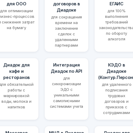
для ООО
договоров в
ЕГАИС
Диадоке
для оптимизации
для 100%
бизнес-процессов
выполнения
для сокращения
и снижения затрат
требований
времени на
на бумагу
законодательств
заключение
по обороту
сделок с
алкоголя
удаленными
партнерами
Диадок для
Интеграция
КЭДО в
кафе и
Диадок по API
Диадоке
ресторанов
(Контур.Персон
для
синхронизации
для обязательной
для удаленного
ЭДО с
работы с
подписания
уникальными
маркировкой
трудовых
самописными
воды, молока и
договоров и
системами учета
напитков
приказов с
сотрудниками
Массовая
МЧД в Диадоке
Диадок для