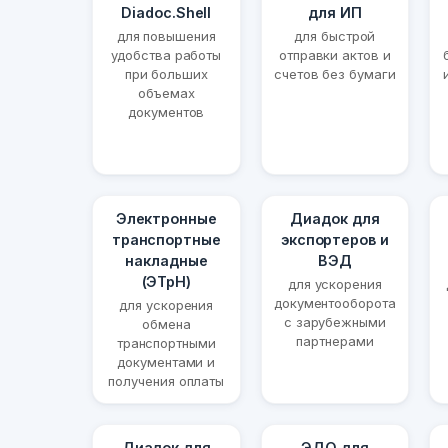
Diadoc.Shell
для ИП
для повышения
для быстрой
удобства работы
отправки актов и
при больших
счетов без бумаги
объемах
документов
Электронные
Диадок для
транспортные
экспортеров и
накладные
ВЭД
(ЭТрН)
для ускорения
документооборота
для ускорения
с зарубежными
обмена
партнерами
транспортными
документами и
получения оплаты
Диадок для
ЭДО для