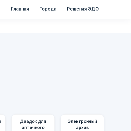
Главная
Города
Решения ЭДО
я
Диадок для
Электронный
в
аптечного
архив