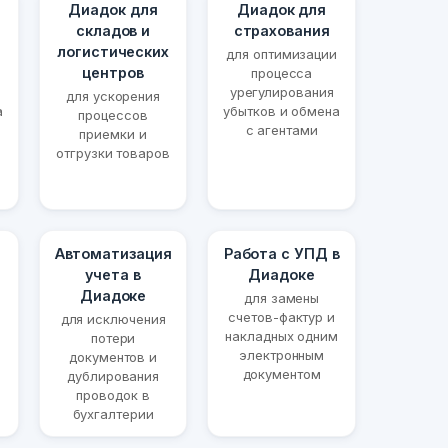
Диадок для
Диадок для
складов и
страхования
логистических
для оптимизации
центров
процесса
урегулирования
для ускорения
а
убытков и обмена
процессов
с агентами
приемки и
отгрузки товаров
Автоматизация
Работа с УПД в
учета в
Диадоке
Диадоке
для замены
счетов-фактур и
для исключения
накладных одним
потери
электронным
документов и
документом
дублирования
проводок в
бухгалтерии