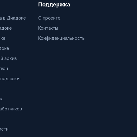
Поддержка
а в Диадоке
О проекте
иадоке
Контакты
оке
Конфиденциальность
доке
й архив
ключ
 под ключ
к
работчиков
ости