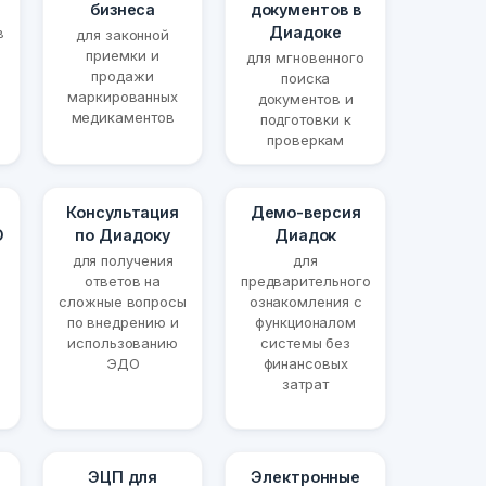
бизнеса
документов в
Диадоке
в
для законной
приемки и
для мгновенного
продажи
поиска
маркированных
документов и
медикаментов
подготовки к
проверкам
Консультация
Демо-версия
О
по Диадоку
Диадок
для получения
для
ответов на
предварительного
сложные вопросы
ознакомления с
по внедрению и
функционалом
использованию
системы без
ЭДО
финансовых
затрат
ЭЦП для
Электронные