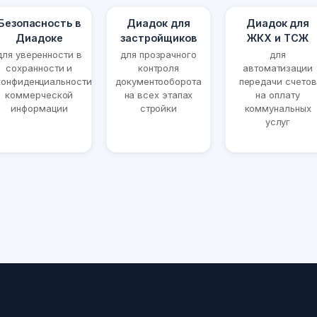
Безопасность в
Диадок для
Диадок для
Диадоке
застройщиков
ЖКХ и ТСЖ
для уверенности в
для прозрачного
для
сохранности и
контроля
автоматизации
конфиденциальности
документооборота
передачи счетов
коммерческой
на всех этапах
на оплату
информации
стройки
коммунальных
услуг