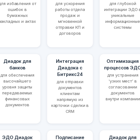
для избавления от
для ускорения
для глубокой
ошибок в
работы отдела
интеграции ЭДО 
бумажных
продаж и
уникальные
накладных и актах
мгновенной
информационные
отправки КП и
системы
договоров
Диадок для
Интеграция
Оптимизация
банков
Диадока с
процессов ЭД
Битрикс24
для обеспечения
для устранения
высочайшего
'узких мест' в
для отправки
уровня защиты
согласовании
документов
передаваемых
документов
клиентам
финансовых
внутри компании
напрямую из
документов
карточки сделки в
CRM
ЭДО Диадок
Подписание
Диадок для