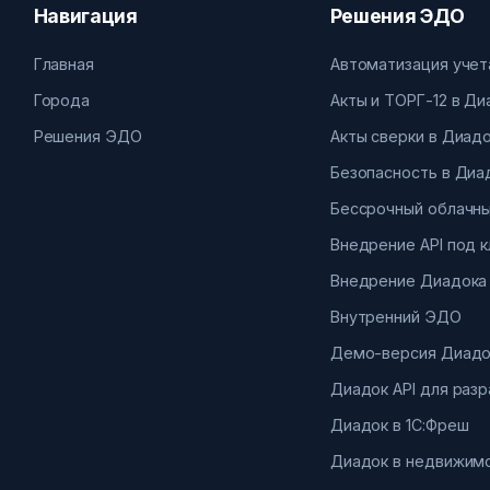
Навигация
Решения ЭДО
Главная
Автоматизация учет
Города
Акты и ТОРГ-12 в Д
Решения ЭДО
Акты сверки в Диад
Безопасность в Диа
Бессрочный облачны
Внедрение API под 
Внедрение Диадока
Внутренний ЭДО
Демо-версия Диадо
Диадок API для раз
Диадок в 1С:Фреш
Диадок в недвижим