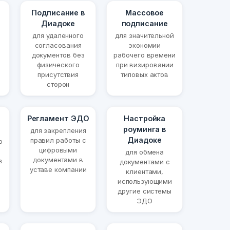
Подписание в
Массовое
Диадоке
подписание
для удаленного
для значительной
согласования
экономии
документов без
рабочего времени
физического
при визировании
присутствия
типовых актов
сторон
Регламент ЭДО
Настройка
роуминга в
для закрепления
Диадоке
правил работы с
о
цифровыми
для обмена
документами в
в
документами с
уставе компании
клиентами,
использующими
другие системы
ЭДО