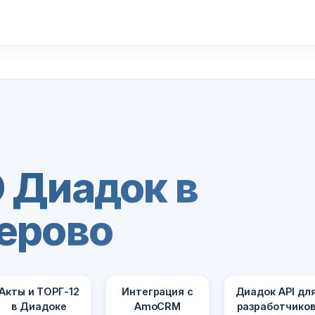
 Диадок в
ерово
Акты и ТОРГ-12
Интеграция с
Диадок API дл
в Диадоке
AmoCRM
разработчико