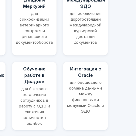
Меркурий
ЭДО
для
для исключения
синхронизации
дорогостоящей
ветеринарного
международной
контроля и
курьерской
финансового
доставки
документооборота
документов
Обучение
Интеграция с
ых
работе в
Oracle
Диадоке
для бесшовного
обмена данными
для быстрого
между
вовлечения
финансовыми
сотрудников в
модулями Oracle и
работу с ЭДО и
ЭДО
снижения
количества
ошибок