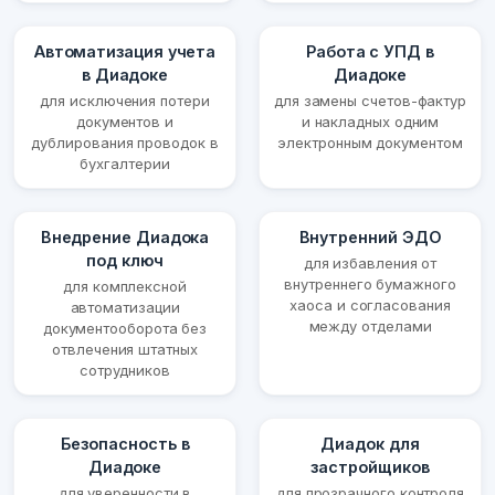
Автоматизация учета
Работа с УПД в
в Диадоке
Диадоке
для исключения потери
для замены счетов-фактур
документов и
и накладных одним
дублирования проводок в
электронным документом
бухгалтерии
Внедрение Диадока
Внутренний ЭДО
под ключ
для избавления от
внутреннего бумажного
для комплексной
хаоса и согласования
автоматизации
между отделами
документооборота без
отвлечения штатных
сотрудников
Безопасность в
Диадок для
Диадоке
застройщиков
для уверенности в
для прозрачного контроля