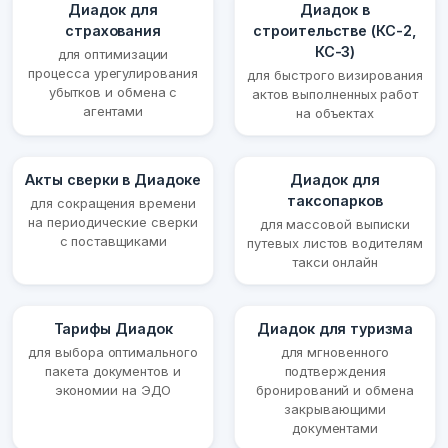
Диадок для
Диадок в
страхования
строительстве (КС-2,
КС-3)
для оптимизации
процесса урегулирования
для быстрого визирования
убытков и обмена с
актов выполненных работ
агентами
на объектах
Акты сверки в Диадоке
Диадок для
таксопарков
для сокращения времени
на периодические сверки
для массовой выписки
с поставщиками
путевых листов водителям
такси онлайн
Тарифы Диадок
Диадок для туризма
для выбора оптимального
для мгновенного
пакета документов и
подтверждения
экономии на ЭДО
бронирований и обмена
закрывающими
документами