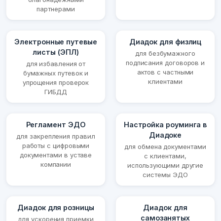
партнерами
Электронные путевые
Диадок для физлиц
листы (ЭПЛ)
для безбумажного
подписания договоров и
для избавления от
актов с частными
бумажных путевок и
клиентами
упрощения проверок
ГИБДД
Регламент ЭДО
Настройка роуминга в
Диадоке
для закрепления правил
работы с цифровыми
для обмена документами
документами в уставе
с клиентами,
компании
использующими другие
системы ЭДО
Диадок для розницы
Диадок для
самозанятых
для ускорения приемки