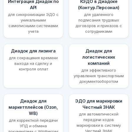
Интеграция Диадок по
КЭДО в Диадоке
API
(Контур.Персонал)
для синхронизации ЭДО с
для удаленного
уникальными
подписания трудовых
самописными системами
договоров и приказов с
учета
сотрудниками
Диадок для лизинга
Диадок для
логистических
для сокращения времени
компаний
выхода на сделку и
контроля оплат
для эффективного
управления транспортным
документооборотом
Диадок для
ЭДО для маркировки
маркетплейсов (Ozon,
Честный ЗНАК
WB)
для автоматической
передачи кодов
для корректной передачи
маркировки в систему
УПД и обмена
Честный ЗНАК
документами с Wildberries