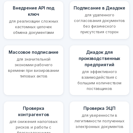
Внедрение API под
Подписание в Диадоке
ключ
для удаленного
согласования документов
для реализации сложных
без физического
кастомных цепочек
присутствия сторон
обмена документами
Массовое подписание
Диадок для
производственных
для значительной
предприятий
экономии рабочего
времени при визировании
для эффективного
типовых актов
взаимодействия с
большим количеством
поставщиков
Проверка
Проверка ЭЦП
контрагентов
для уверенности в
легитимности полученных
для снижения налоговых
электронных документов
рисков и работы с
благонадежными