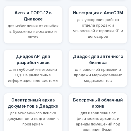
Акты и ТОРГ-12 в
Интеграция с AmoCRM
Диадоке
для ускорения работы
отдела продаж и
для избавления от ошибок
мгновенной отправки КП и
в бумажных накладных и
договоров
актах
Диадок API для
Диадок для аптечного
разработчиков
бизнеса
для глубокой интеграции
для законной приемки и
ЭДО в уникальные
продажи маркированных
информационные системы
медикаментов
Электронный архив
Бессрочный облачный
документов в Диадоке
архив
для мгновенного поиска
для избавления от
документов и подготовки к
физических архивов и
проверкам
аренды помещений под
хранение бумаг