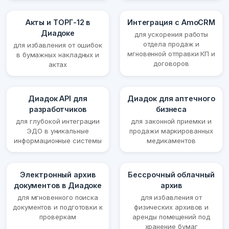
Акты и ТОРГ-12 в
Интеграция с AmoCRM
Диадоке
для ускорения работы
отдела продаж и
для избавления от ошибок
мгновенной отправки КП и
в бумажных накладных и
договоров
актах
Диадок API для
Диадок для аптечного
разработчиков
бизнеса
для глубокой интеграции
для законной приемки и
ЭДО в уникальные
продажи маркированных
информационные системы
медикаментов
Электронный архив
Бессрочный облачный
документов в Диадоке
архив
для мгновенного поиска
для избавления от
документов и подготовки к
физических архивов и
проверкам
аренды помещений под
хранение бумаг