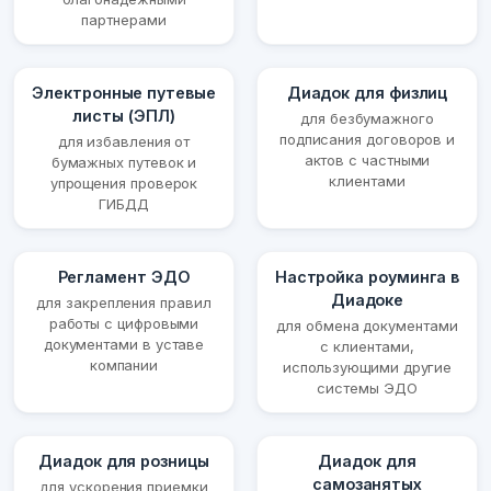
партнерами
Электронные путевые
Диадок для физлиц
листы (ЭПЛ)
для безбумажного
подписания договоров и
для избавления от
актов с частными
бумажных путевок и
клиентами
упрощения проверок
ГИБДД
Регламент ЭДО
Настройка роуминга в
Диадоке
для закрепления правил
работы с цифровыми
для обмена документами
документами в уставе
с клиентами,
компании
использующими другие
системы ЭДО
Диадок для розницы
Диадок для
самозанятых
для ускорения приемки