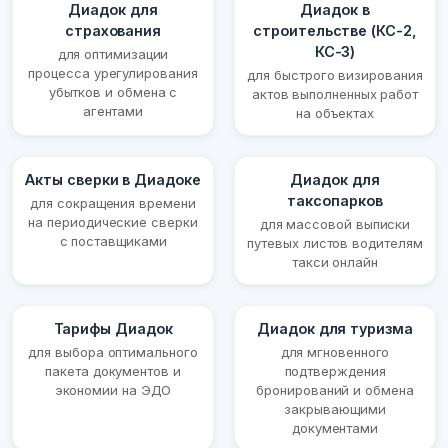
Диадок для
Диадок в
страхования
строительстве (КС-2,
КС-3)
для оптимизации
процесса урегулирования
для быстрого визирования
убытков и обмена с
актов выполненных работ
агентами
на объектах
Акты сверки в Диадоке
Диадок для
таксопарков
для сокращения времени
на периодические сверки
для массовой выписки
с поставщиками
путевых листов водителям
такси онлайн
Тарифы Диадок
Диадок для туризма
для выбора оптимального
для мгновенного
пакета документов и
подтверждения
экономии на ЭДО
бронирований и обмена
закрывающими
документами