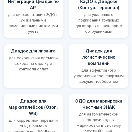
Интеграция Диадок по
КЭДО в Диадоке
API
(Контур.Персонал)
для синхронизации ЭДО с
для удаленного
уникальными
подписания трудовых
самописными системами
договоров и приказов с
учета
сотрудниками
Диадок для лизинга
Диадок для
логистических
для сокращения времени
компаний
выхода на сделку и
контроля оплат
для эффективного
управления транспортным
документооборотом
Диадок для
ЭДО для маркировки
маркетплейсов (Ozon,
Честный ЗНАК
WB)
для автоматической
передачи кодов
для корректной передачи
маркировки в систему
УПД и обмена
Честный ЗНАК
документами с Wildberries