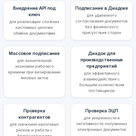
Внедрение API под
Подписание в Диадоке
ключ
для удаленного
согласования документов
для реализации сложных
без физического
кастомных цепочек
присутствия сторон
обмена документами
Массовое подписание
Диадок для
производственных
для значительной
предприятий
экономии рабочего
времени при визировании
для эффективного
типовых актов
взаимодействия с
большим количеством
поставщиков
Проверка
Проверка ЭЦП
контрагентов
для уверенности в
легитимности полученных
для снижения налоговых
электронных документов
рисков и работы с
благонадежными