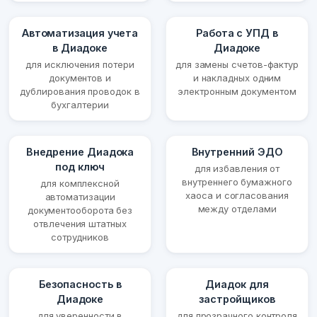
Автоматизация учета
Работа с УПД в
в Диадоке
Диадоке
для исключения потери
для замены счетов-фактур
документов и
и накладных одним
дублирования проводок в
электронным документом
бухгалтерии
Внедрение Диадока
Внутренний ЭДО
под ключ
для избавления от
внутреннего бумажного
для комплексной
хаоса и согласования
автоматизации
между отделами
документооборота без
отвлечения штатных
сотрудников
Безопасность в
Диадок для
Диадоке
застройщиков
для уверенности в
для прозрачного контроля