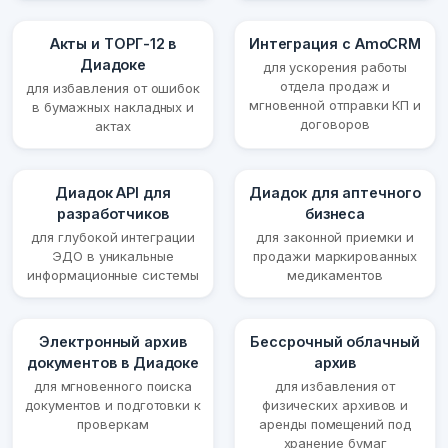
Акты и ТОРГ-12 в
Интеграция с AmoCRM
Диадоке
для ускорения работы
отдела продаж и
для избавления от ошибок
мгновенной отправки КП и
в бумажных накладных и
договоров
актах
Диадок API для
Диадок для аптечного
разработчиков
бизнеса
для глубокой интеграции
для законной приемки и
ЭДО в уникальные
продажи маркированных
информационные системы
медикаментов
Электронный архив
Бессрочный облачный
документов в Диадоке
архив
для мгновенного поиска
для избавления от
документов и подготовки к
физических архивов и
проверкам
аренды помещений под
хранение бумаг