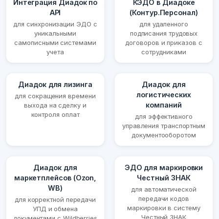
Интеграция Диадок по
КЭДО в Диадоке
API
(Контур.Персонал)
для синхронизации ЭДО с
для удаленного
уникальными
подписания трудовых
самописными системами
договоров и приказов с
учета
сотрудниками
Диадок для лизинга
Диадок для
логистических
для сокращения времени
компаний
выхода на сделку и
контроля оплат
для эффективного
управления транспортным
документооборотом
Диадок для
ЭДО для маркировки
маркетплейсов (Ozon,
Честный ЗНАК
WB)
для автоматической
передачи кодов
для корректной передачи
маркировки в систему
УПД и обмена
Честный ЗНАК
документами с Wildberries