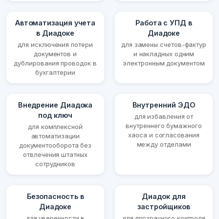
Автоматизация учета
Работа с УПД в
в Диадоке
Диадоке
для исключения потери
для замены счетов-фактур
документов и
и накладных одним
дублирования проводок в
электронным документом
бухгалтерии
Внедрение Диадока
Внутренний ЭДО
под ключ
для избавления от
внутреннего бумажного
для комплексной
хаоса и согласования
автоматизации
между отделами
документооборота без
отвлечения штатных
сотрудников
Безопасность в
Диадок для
Диадоке
застройщиков
для уверенности в
для прозрачного контроля