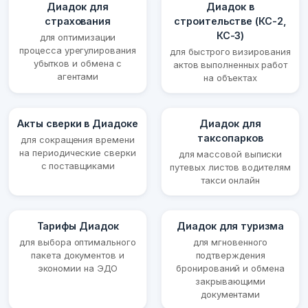
Диадок для
Диадок в
страхования
строительстве (КС-2,
КС-3)
для оптимизации
процесса урегулирования
для быстрого визирования
убытков и обмена с
актов выполненных работ
агентами
на объектах
Акты сверки в Диадоке
Диадок для
таксопарков
для сокращения времени
на периодические сверки
для массовой выписки
с поставщиками
путевых листов водителям
такси онлайн
Тарифы Диадок
Диадок для туризма
для выбора оптимального
для мгновенного
пакета документов и
подтверждения
экономии на ЭДО
бронирований и обмена
закрывающими
документами