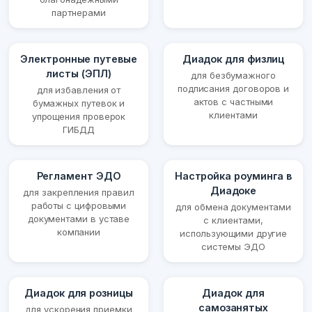
партнерами
Электронные путевые
Диадок для физлиц
листы (ЭПЛ)
для безбумажного
подписания договоров и
для избавления от
актов с частными
бумажных путевок и
клиентами
упрощения проверок
ГИБДД
Регламент ЭДО
Настройка роуминга в
Диадоке
для закрепления правил
работы с цифровыми
для обмена документами
документами в уставе
с клиентами,
компании
использующими другие
системы ЭДО
Диадок для розницы
Диадок для
самозанятых
для ускорения приемки