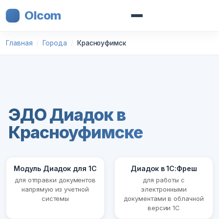
Olcom
Главная
Города
Красноуфимск
ЭДО Диадок в
Красноуфимске
Модуль Диадок для 1С
Диадок в 1С:Фреш
для отправки документов
для работы с
напрямую из учетной
электронными
системы
документами в облачной
версии 1С