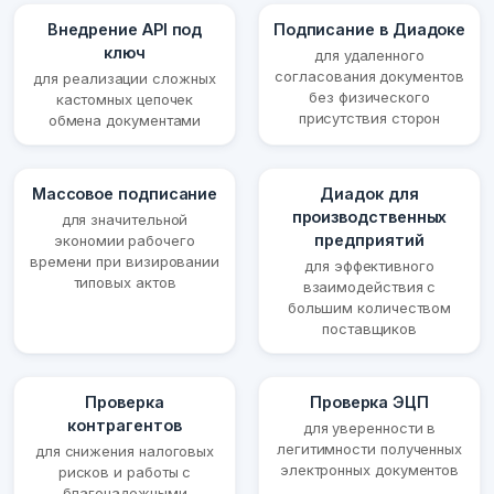
Внедрение API под
Подписание в Диадоке
ключ
для удаленного
согласования документов
для реализации сложных
без физического
кастомных цепочек
присутствия сторон
обмена документами
Массовое подписание
Диадок для
производственных
для значительной
предприятий
экономии рабочего
времени при визировании
для эффективного
типовых актов
взаимодействия с
большим количеством
поставщиков
Проверка
Проверка ЭЦП
контрагентов
для уверенности в
легитимности полученных
для снижения налоговых
электронных документов
рисков и работы с
благонадежными