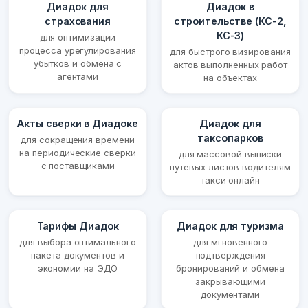
Диадок для
Диадок в
страхования
строительстве (КС-2,
КС-3)
для оптимизации
процесса урегулирования
для быстрого визирования
убытков и обмена с
актов выполненных работ
агентами
на объектах
Акты сверки в Диадоке
Диадок для
таксопарков
для сокращения времени
на периодические сверки
для массовой выписки
с поставщиками
путевых листов водителям
такси онлайн
Тарифы Диадок
Диадок для туризма
для выбора оптимального
для мгновенного
пакета документов и
подтверждения
экономии на ЭДО
бронирований и обмена
закрывающими
документами