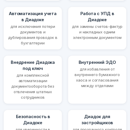
Автоматизация учета
Работа с УПД в
в Диадоке
Диадоке
для исключения потери
для замены счетов-фактур
документов и
и накладных одним
дублирования проводок в
электронным документом
бухгалтерии
Внедрение Диадока
Внутренний ЭДО
под ключ
для избавления от
внутреннего бумажного
для комплексной
хаоса и согласования
автоматизации
между отделами
документооборота без
отвлечения штатных
сотрудников
Безопасность в
Диадок для
Диадоке
застройщиков
для уверенности в
для прозрачного контроля