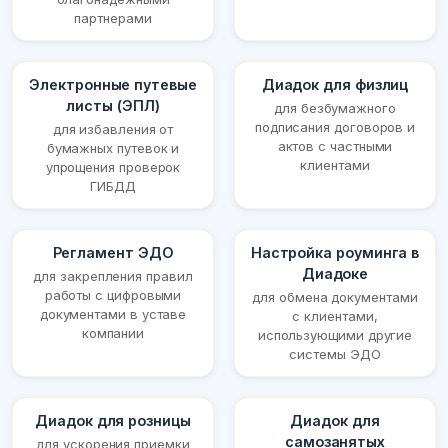
партнерами
Электронные путевые
Диадок для физлиц
листы (ЭПЛ)
для безбумажного
подписания договоров и
для избавления от
актов с частными
бумажных путевок и
клиентами
упрощения проверок
ГИБДД
Регламент ЭДО
Настройка роуминга в
Диадоке
для закрепления правил
работы с цифровыми
для обмена документами
документами в уставе
с клиентами,
компании
использующими другие
системы ЭДО
Диадок для розницы
Диадок для
самозанятых
для ускорения приемки