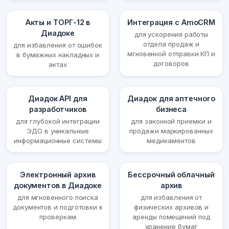
Акты и ТОРГ-12 в
Интеграция с AmoCRM
Диадоке
для ускорения работы
отдела продаж и
для избавления от ошибок
мгновенной отправки КП и
в бумажных накладных и
договоров
актах
Диадок API для
Диадок для аптечного
разработчиков
бизнеса
для глубокой интеграции
для законной приемки и
ЭДО в уникальные
продажи маркированных
информационные системы
медикаментов
Электронный архив
Бессрочный облачный
документов в Диадоке
архив
для мгновенного поиска
для избавления от
документов и подготовки к
физических архивов и
проверкам
аренды помещений под
хранение бумаг