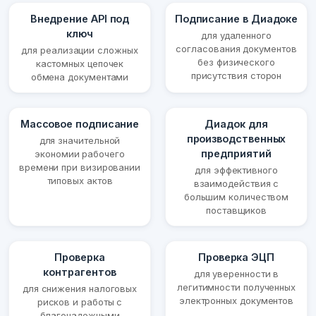
Внедрение API под
Подписание в Диадоке
ключ
для удаленного
согласования документов
для реализации сложных
без физического
кастомных цепочек
присутствия сторон
обмена документами
Массовое подписание
Диадок для
производственных
для значительной
предприятий
экономии рабочего
времени при визировании
для эффективного
типовых актов
взаимодействия с
большим количеством
поставщиков
Проверка
Проверка ЭЦП
контрагентов
для уверенности в
легитимности полученных
для снижения налоговых
электронных документов
рисков и работы с
благонадежными