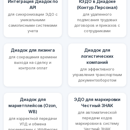
Интеграция Диадок по
КЭДО в Диадоке
API
(Контур.Персонал)
для синхронизации ЭДО с
для удаленного
уникальными
подписания трудовых
самописными системами
договоров и приказов с
учета
сотрудниками
Диадок для лизинга
Диадок для
логистических
для сокращения времени
компаний
выхода на сделку и
контроля оплат
для эффективного
управления транспортным
документооборотом
Диадок для
ЭДО для маркировки
маркетплейсов (Ozon,
Честный ЗНАК
WB)
для автоматической
передачи кодов
для корректной передачи
маркировки в систему
УПД и обмена
Честный ЗНАК
документами с Wildberries