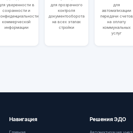
для уверенности в
для прозрачного
для
сохранности и
контроля
автоматизации
конфиденциальности
документооборота
передачи счетов
коммерческой
на всех этапах
на оплату
информации
стройки
коммунальных
услуг
Навигация
Решения ЭДО
Главная
Автоматизация учет