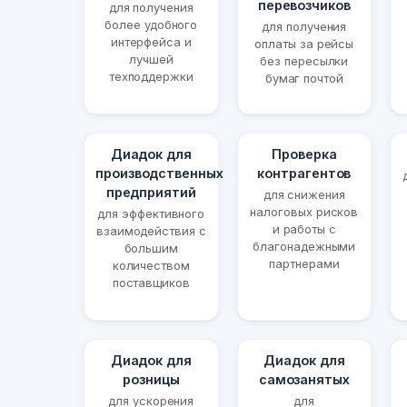
перевозчиков
для получения
более удобного
для получения
интерфейса и
оплаты за рейсы
лучшей
без пересылки
техподдержки
бумаг почтой
Диадок для
Проверка
производственных
контрагентов
предприятий
для снижения
налоговых рисков
для эффективного
и работы с
взаимодействия с
благонадежными
большим
партнерами
количеством
поставщиков
Диадок для
Диадок для
розницы
самозанятых
для ускорения
для