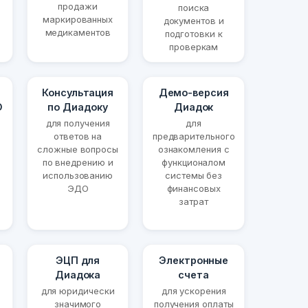
продажи
поиска
маркированных
документов и
медикаментов
подготовки к
проверкам
Консультация
Демо-версия
О
по Диадоку
Диадок
для получения
для
ответов на
предварительного
сложные вопросы
ознакомления с
по внедрению и
функционалом
использованию
системы без
ЭДО
финансовых
затрат
ЭЦП для
Электронные
Диадока
счета
для юридически
для ускорения
значимого
получения оплаты