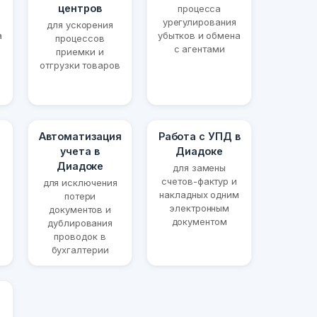
центров
процесса
урегулирования
для ускорения
а
убытков и обмена
процессов
с агентами
приемки и
отгрузки товаров
Автоматизация
Работа с УПД в
учета в
Диадоке
Диадоке
для замены
счетов-фактур и
для исключения
накладных одним
потери
электронным
документов и
документом
дублирования
проводок в
бухгалтерии