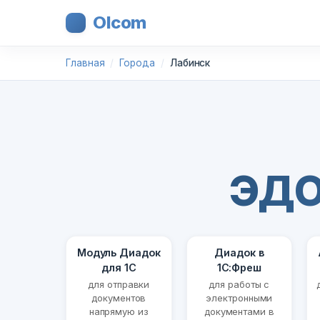
Olcom
Главная
Города
Лабинск
ЭДО
Модуль Диадок
Диадок в
для 1С
1С:Фреш
для отправки
для работы с
документов
электронными
напрямую из
документами в