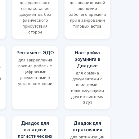
для удаленного
для значительной
согласования
экономии
документов без
рабочего времени
физического
при визировании
присутствия
типовых актов
сторон
Регламент ЭДО
Настройка
роуминга в
для закрепления
Диадоке
правил работы с
о
цифровыми
для обмена
документами в
в
документами с
уставе компании
клиентами,
использующими
другие системы
ЭДО
Диадок для
Диадок для
складов и
страхования
логистических
для оптимизации