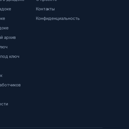
иадоке
Контакты
оке
Конфиденциальность
доке
й архив
ключ
 под ключ
к
работчиков
ости