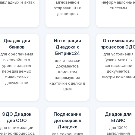
накладных и актах
мгновенной
информационные
отправки КП и
системы
договоров
Диадок для
Интеграция
Оптимизация
банков
Диадока с
процессов ЭД
Битрикс24
для обеспечения
для устранения
высочайшего
'узких мест' в
для отправки
уровня защиты
согласовании
документов
передаваемых
документов
клиентам
финансовых
внутри компании
напрямую из
документов
карточки сделки в
CRM
ЭДО Диадок
Подписание
Диадок для
для ООО
договоров в
ЕГАИС
Диадоке
для оптимизации
для 100%
бизнес-процессов
выполнения
для сокращения