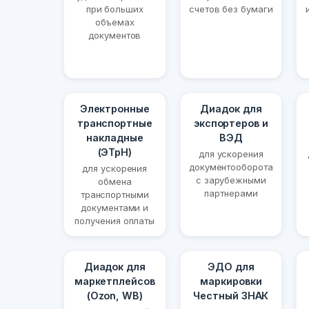
при больших
счетов без бумаги
объемах
документов
Электронные
Диадок для
транспортные
экспортеров и
накладные
ВЭД
(ЭТрН)
для ускорения
документооборота
для ускорения
с зарубежными
обмена
партнерами
транспортными
документами и
получения оплаты
Диадок для
ЭДО для
маркетплейсов
маркировки
(Ozon, WB)
Честный ЗНАК