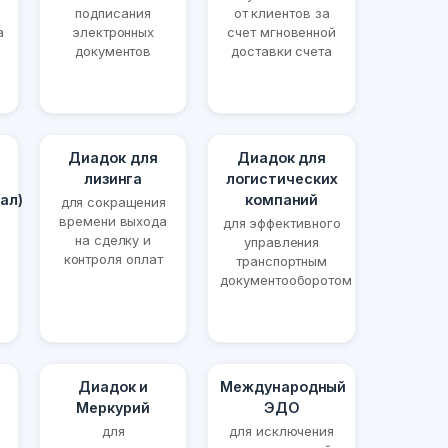
подписания
от клиентов за
а
электронных
счет мгновенной
документов
доставки счета
Диадок для
Диадок для
лизинга
логистических
ал)
компаний
для сокращения
времени выхода
для эффективного
на сделку и
управления
контроля оплат
транспортным
документооборотом
Диадок и
Международный
Меркурий
ЭДО
для
для исключения