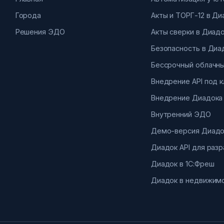
Города
Акты и ТОРГ-12 в Д
Решения ЭДО
Акты сверки в Диад
Безопасность в Диа
Бессрочный облачны
Внедрение API под 
Внедрение Диадока
Внутренний ЭДО
Демо-версия Диадо
Диадок API для раз
Диадок в 1С:Фреш
Диадок в недвижим