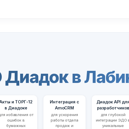
 Диадок в Лаби
Акты и ТОРГ-12
Интеграция с
Диадок API дл
в Диадоке
AmoCRM
разработчико
для избавления от
для ускорения
для глубокой
ошибок в
работы отдела
интеграции ЭДО 
бумажных
продаж и
уникальные