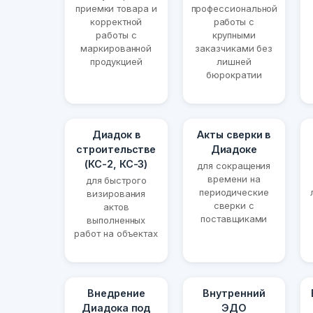
приемки товара и
профессиональной
корректной
работы с
работы с
крупными
маркированной
заказчиками без
продукцией
лишней
бюрократии
Диадок в
Акты сверки в
строительстве
Диадоке
(КС-2, КС-3)
для сокращения
времени на
для быстрого
периодические
визирования
сверки с
актов
поставщиками
выполненных
работ на объектах
Внедрение
Внутренний
Диадока под
ЭДО