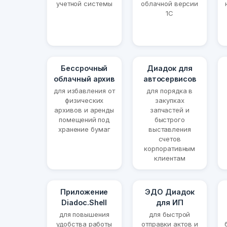
учетной системы
облачной версии
1С
Бессрочный
Диадок для
облачный архив
автосервисов
для избавления от
для порядка в
физических
закупках
архивов и аренды
запчастей и
помещений под
быстрого
хранение бумаг
выставления
счетов
корпоративным
клиентам
Приложение
ЭДО Диадок
Diadoc.Shell
для ИП
для повышения
для быстрой
удобства работы
отправки актов и