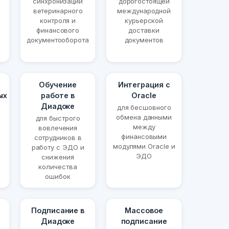
синхронизации
дорогостоящей
ветеринарного
международной
контроля и
курьерской
финансового
доставки
документооборота
документов
Обучение
Интеграция с
ых
работе в
Oracle
Диадоке
для бесшовного
обмена данными
для быстрого
между
вовлечения
финансовыми
сотрудников в
модулями Oracle и
работу с ЭДО и
ЭДО
снижения
количества
ошибок
Подписание в
Массовое
Диадоке
подписание