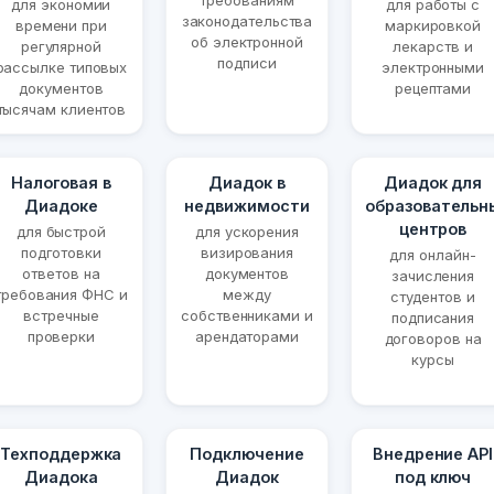
требованиям
для экономии
для работы с
законодательства
времени при
маркировкой
об электронной
регулярной
лекарств и
подписи
рассылке типовых
электронными
документов
рецептами
тысячам клиентов
Налоговая в
Диадок в
Диадок для
Диадоке
недвижимости
образовательн
центров
для быстрой
для ускорения
подготовки
визирования
для онлайн-
ответов на
документов
зачисления
требования ФНС и
между
студентов и
встречные
собственниками и
подписания
проверки
арендаторами
договоров на
курсы
Техподдержка
Подключение
Внедрение API
Диадока
Диадок
под ключ