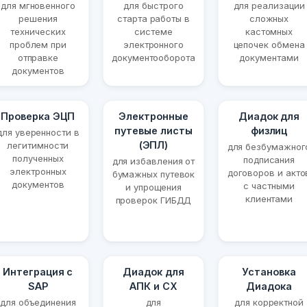
для мгновенного
для быстрого
для реализации
решения
старта работы в
сложных
технических
системе
кастомных
проблем при
электронного
цепочек обмена
отправке
документооборота
документами
документов
Проверка ЭЦП
Электронные
Диадок для
путевые листы
физлиц
для уверенности в
(ЭПЛ)
легитимности
для безбумажног
полученных
подписания
для избавления от
электронных
договоров и акто
бумажных путевок
документов
с частными
и упрощения
клиентами
проверок ГИБДД
Интеграция с
Диадок для
Установка
SAP
АПК и СХ
Диадока
для объединения
для
для корректной