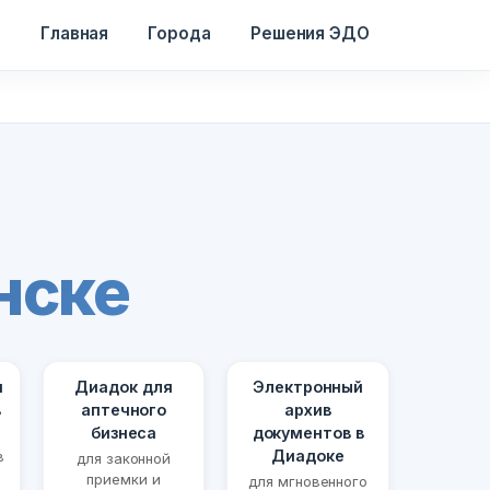
Главная
Города
Решения ЭДО
нске
я
Диадок для
Электронный
в
аптечного
архив
бизнеса
документов в
Диадоке
в
для законной
приемки и
для мгновенного