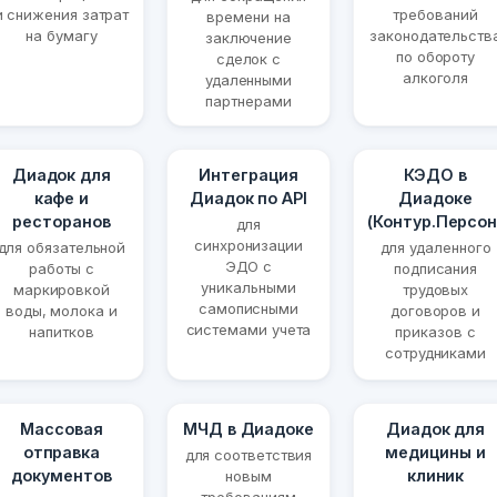
и снижения затрат
требований
времени на
на бумагу
законодательств
заключение
по обороту
сделок с
алкоголя
удаленными
партнерами
Диадок для
Интеграция
КЭДО в
кафе и
Диадок по API
Диадоке
ресторанов
(Контур.Персон
для
синхронизации
для обязательной
для удаленного
ЭДО с
работы с
подписания
уникальными
маркировкой
трудовых
самописными
воды, молока и
договоров и
системами учета
напитков
приказов с
сотрудниками
Массовая
МЧД в Диадоке
Диадок для
отправка
медицины и
для соответствия
документов
клиник
новым