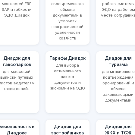
мощностей ERP
своевременного
работы системы
SAP и гибкости
обмена
ЭДО на рабочем
ЭДО Диадок
документами в
месте сотрудник
условиях
географической
удаленности
хозяйств
Диадок для
Тарифы Диадок
Диадок для
таксопарков
туризма
для выбора
оптимального
для массовой
для мгновенного
пакета
выписки путевых
подтверждения
документов и
листов водителям
бронирований и
экономии на ЭДО
такси онлайн
обмена
закрывающими
документами
Безопасность в
Диадок для
Диадок для
Диадоке
застройщиков
ЖКХ и ТСЖ