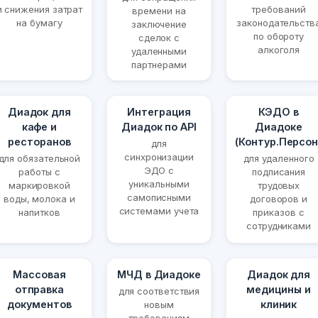
и снижения затрат
требований
времени на
на бумагу
законодательств
заключение
по обороту
сделок с
алкоголя
удаленными
партнерами
Диадок для
Интеграция
КЭДО в
кафе и
Диадок по API
Диадоке
ресторанов
(Контур.Персон
для
синхронизации
для обязательной
для удаленного
ЭДО с
работы с
подписания
уникальными
маркировкой
трудовых
самописными
воды, молока и
договоров и
системами учета
напитков
приказов с
сотрудниками
Массовая
МЧД в Диадоке
Диадок для
отправка
медицины и
для соответствия
документов
клиник
новым