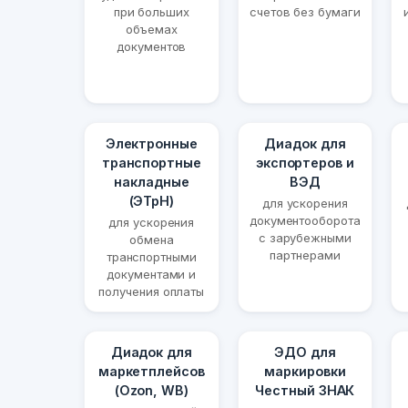
при больших
счетов без бумаги
объемах
документов
Электронные
Диадок для
транспортные
экспортеров и
накладные
ВЭД
(ЭТрН)
для ускорения
документооборота
для ускорения
с зарубежными
обмена
партнерами
транспортными
документами и
получения оплаты
Диадок для
ЭДО для
маркетплейсов
маркировки
(Ozon, WB)
Честный ЗНАК