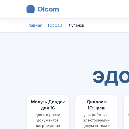
Olcom
Главная
Города
Луганск
ЭДО
Модуль Диадок
Диадок в
для 1С
1С:Фреш
для отправки
для работы с
документов
электронными
напрямую из
документами в