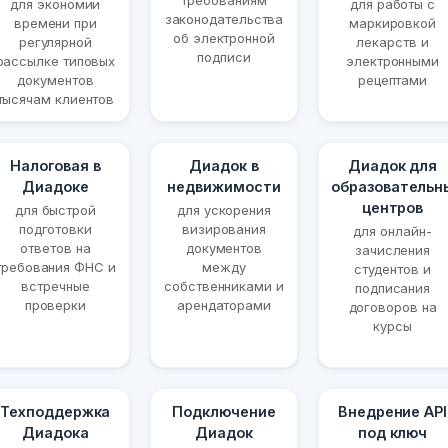
требованиям
для экономии
для работы с
законодательства
времени при
маркировкой
об электронной
регулярной
лекарств и
подписи
рассылке типовых
электронными
документов
рецептами
тысячам клиентов
Налоговая в
Диадок в
Диадок для
Диадоке
недвижимости
образовательн
центров
для быстрой
для ускорения
подготовки
визирования
для онлайн-
ответов на
документов
зачисления
требования ФНС и
между
студентов и
встречные
собственниками и
подписания
проверки
арендаторами
договоров на
курсы
Техподдержка
Подключение
Внедрение API
Диадока
Диадок
под ключ