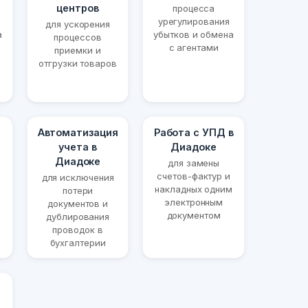
центров
процесса
урегулирования
для ускорения
а
убытков и обмена
процессов
с агентами
приемки и
отгрузки товаров
Автоматизация
Работа с УПД в
учета в
Диадоке
Диадоке
для замены
счетов-фактур и
для исключения
накладных одним
потери
электронным
документов и
документом
дублирования
проводок в
бухгалтерии