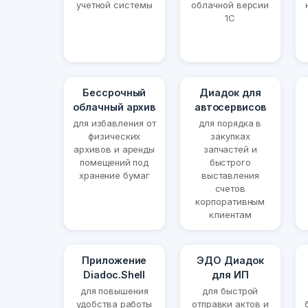
учетной системы
облачной версии
1С
Бессрочный
Диадок для
облачный архив
автосервисов
для избавления от
для порядка в
физических
закупках
архивов и аренды
запчастей и
помещений под
быстрого
хранение бумаг
выставления
счетов
корпоративным
клиентам
Приложение
ЭДО Диадок
Diadoc.Shell
для ИП
для повышения
для быстрой
удобства работы
отправки актов и