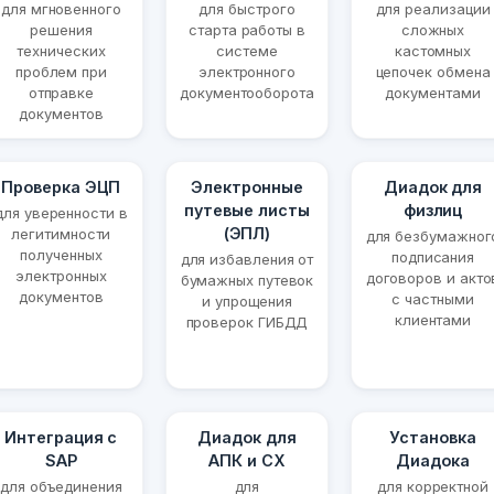
для мгновенного
для быстрого
для реализации
решения
старта работы в
сложных
технических
системе
кастомных
проблем при
электронного
цепочек обмена
отправке
документооборота
документами
документов
Проверка ЭЦП
Электронные
Диадок для
путевые листы
физлиц
для уверенности в
(ЭПЛ)
легитимности
для безбумажног
полученных
подписания
для избавления от
электронных
договоров и акто
бумажных путевок
документов
с частными
и упрощения
клиентами
проверок ГИБДД
Интеграция с
Диадок для
Установка
SAP
АПК и СХ
Диадока
для объединения
для
для корректной