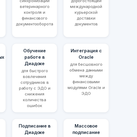
синхронизации
дорогостоящей
ветеринарного
международной
контроля и
курьерской
финансового
доставки
документооборота
документов
Обучение
Интеграция с
ых
работе в
Oracle
Диадоке
для бесшовного
обмена данными
для быстрого
между
вовлечения
финансовыми
сотрудников в
модулями Oracle и
работу с ЭДО и
ЭДО
снижения
количества
ошибок
Подписание в
Массовое
Диадоке
подписание