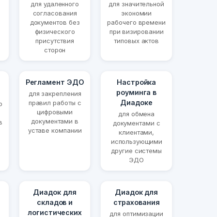
для удаленного
для значительной
согласования
экономии
документов без
рабочего времени
физического
при визировании
присутствия
типовых актов
сторон
Регламент ЭДО
Настройка
роуминга в
для закрепления
Диадоке
правил работы с
о
цифровыми
для обмена
документами в
в
документами с
уставе компании
клиентами,
использующими
другие системы
ЭДО
Диадок для
Диадок для
складов и
страхования
логистических
для оптимизации