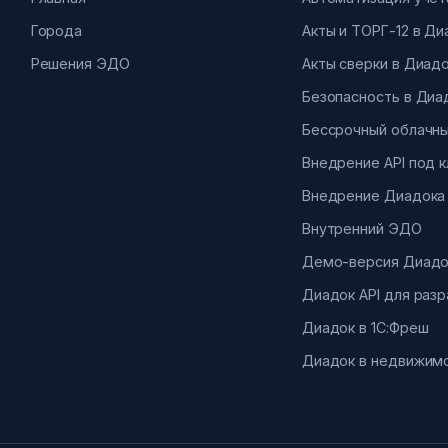
Города
Акты и ТОРГ-12 в Д
Решения ЭДО
Акты сверки в Диад
Безопасность в Диа
Бессрочный облачны
Внедрение API под 
Внедрение Диадока
Внутренний ЭДО
Демо-версия Диадо
Диадок API для раз
Диадок в 1С:Фреш
Диадок в недвижим