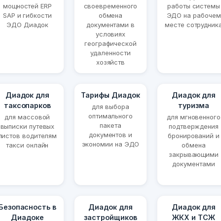
мощностей ERP
своевременного
работы системы
SAP и гибкости
обмена
ЭДО на рабочем
ЭДО Диадок
документами в
месте сотрудник
условиях
географической
удаленности
хозяйств
Диадок для
Тарифы Диадок
Диадок для
таксопарков
туризма
для выбора
оптимального
для массовой
для мгновенного
пакета
выписки путевых
подтверждения
документов и
листов водителям
бронирований и
экономии на ЭДО
такси онлайн
обмена
закрывающими
документами
Безопасность в
Диадок для
Диадок для
Диадоке
застройщиков
ЖКХ и ТСЖ