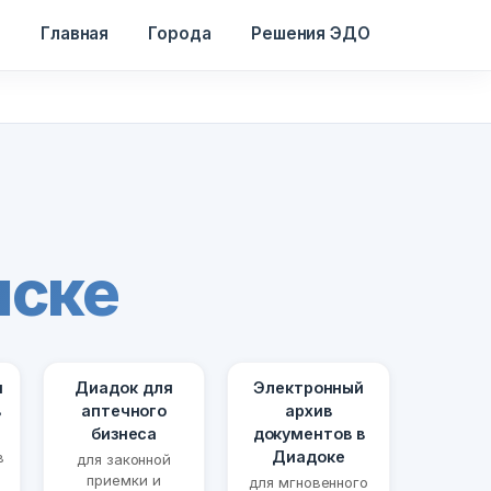
Главная
Города
Решения ЭДО
нске
я
Диадок для
Электронный
в
аптечного
архив
бизнеса
документов в
Диадоке
в
для законной
приемки и
для мгновенного