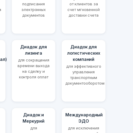
подписания
от клиентов за
а
электронных
счет мгновенной
документов
доставки счета
Диадок для
Диадок для
лизинга
логистических
ал)
компаний
для сокращения
времени выхода
для эффективного
на сделку и
управления
контроля оплат
транспортным
документооборотом
Диадок и
Международный
Меркурий
ЭДО
для
для исключения