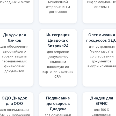
накладных и актах
мгновенной
информационные
отправки КП и
системы
договоров
Диадок для
Интеграция
Оптимизация
банков
Диадока с
процессов ЭД
Битрикс24
для обеспечения
для устранения
высочайшего
'узких мест' в
для отправки
уровня защиты
согласовании
документов
передаваемых
документов
клиентам
финансовых
внутри компании
напрямую из
документов
карточки сделки в
CRM
ЭДО Диадок
Подписание
Диадок для
для ООО
договоров в
ЕГАИС
Диадоке
для оптимизации
для 100%
бизнес-процессов
выполнения
для сокращения