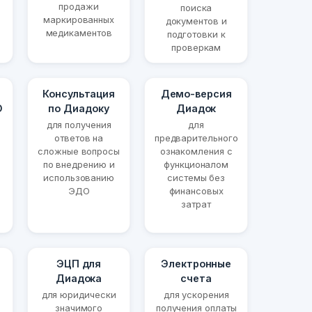
продажи
поиска
маркированных
документов и
медикаментов
подготовки к
проверкам
Консультация
Демо-версия
О
по Диадоку
Диадок
для получения
для
ответов на
предварительного
сложные вопросы
ознакомления с
по внедрению и
функционалом
использованию
системы без
ЭДО
финансовых
затрат
ЭЦП для
Электронные
Диадока
счета
для юридически
для ускорения
значимого
получения оплаты