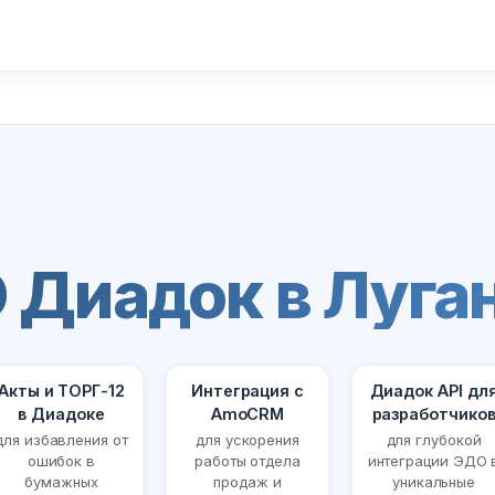
 Диадок в Луга
Акты и ТОРГ-12
Интеграция с
Диадок API дл
в Диадоке
AmoCRM
разработчико
для избавления от
для ускорения
для глубокой
ошибок в
работы отдела
интеграции ЭДО 
бумажных
продаж и
уникальные