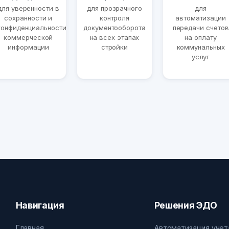
для уверенности в
для прозрачного
для
сохранности и
контроля
автоматизации
конфиденциальности
документооборота
передачи счетов
коммерческой
на всех этапах
на оплату
информации
стройки
коммунальных
услуг
Навигация
Решения ЭДО
Главная
Автоматизация учет