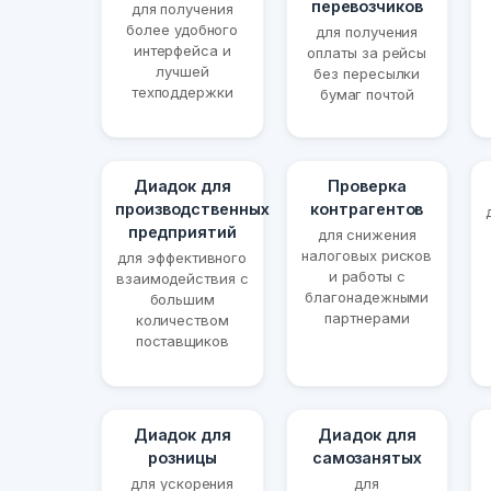
перевозчиков
для получения
более удобного
для получения
интерфейса и
оплаты за рейсы
лучшей
без пересылки
техподдержки
бумаг почтой
Диадок для
Проверка
производственных
контрагентов
предприятий
для снижения
налоговых рисков
для эффективного
и работы с
взаимодействия с
благонадежными
большим
партнерами
количеством
поставщиков
Диадок для
Диадок для
розницы
самозанятых
для ускорения
для