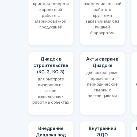
приемки товара и
профессиональной
корректной
работы с
работы с
крупными
маркированной
заказчиками без
продукцией
лишней
бюрократии
Диадок в
Акты сверки в
строительстве
Диадоке
(КС-2, КС-3)
для сокращения
времени на
для быстрого
периодические
визирования
сверки с
актов
поставщиками
выполненных
работ на объектах
Внедрение
Внутренний
Диадока под
ЭДО