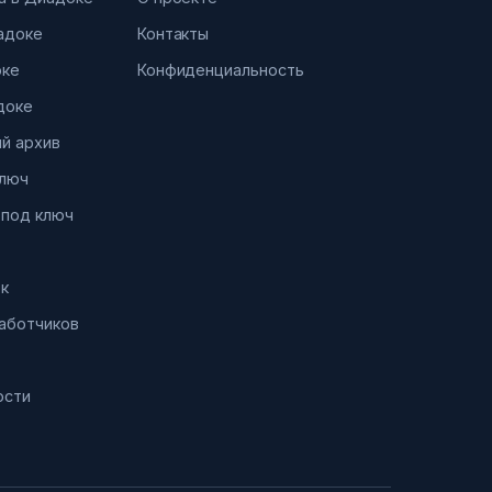
иадоке
Контакты
оке
Конфиденциальность
доке
й архив
ключ
 под ключ
к
работчиков
ости