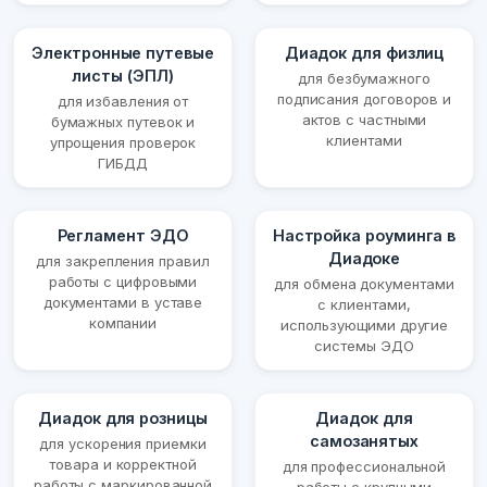
Электронные путевые
Диадок для физлиц
листы (ЭПЛ)
для безбумажного
подписания договоров и
для избавления от
актов с частными
бумажных путевок и
клиентами
упрощения проверок
ГИБДД
Регламент ЭДО
Настройка роуминга в
Диадоке
для закрепления правил
работы с цифровыми
для обмена документами
документами в уставе
с клиентами,
компании
использующими другие
системы ЭДО
Диадок для розницы
Диадок для
самозанятых
для ускорения приемки
товара и корректной
для профессиональной
работы с маркированной