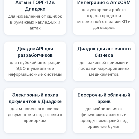
Акты и ТОРГ-12 в
Интеграция с AmoCRM
Диадоке
для ускорения работы
отдела продаж и
для избавления от ошибок
мгновенной отправки КП и
в бумажных накладных и
договоров
актах
Диадок API для
Диадок для аптечного
разработчиков
бизнеса
для глубокой интеграции
для законной приемки и
ЭДО в уникальные
продажи маркированных
информационные системы
медикаментов
Электронный архив
Бессрочный облачный
документов в Диадоке
архив
для мгновенного поиска
для избавления от
документов и подготовки к
физических архивов и
проверкам
аренды помещений под
хранение бумаг