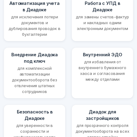
Автоматизация учета
Работа с УПД в
в Диадоке
Диадоке
для исключения потери
для замены счетов-фактур
документов и
и накладных одним
дублирования проводок в
электронным документом
бухгалтерии
Внедрение Диадока
Внутренний ЭДО
под ключ
для избавления от
внутреннего бумажного
для комплексной
хаоса и согласования
автоматизации
между отделами
документооборота без
отвлечения штатных
сотрудников
Безопасность в
Диадок для
Диадоке
застройщиков
для уверенности в
для прозрачного контроля
сохранности и
документооборота на всех