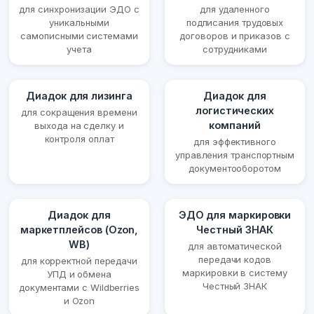
для синхронизации ЭДО с
для удаленного
уникальными
подписания трудовых
самописными системами
договоров и приказов с
учета
сотрудниками
Диадок для лизинга
Диадок для
логистических
для сокращения времени
компаний
выхода на сделку и
контроля оплат
для эффективного
управления транспортным
документооборотом
Диадок для
ЭДО для маркировки
маркетплейсов (Ozon,
Честный ЗНАК
WB)
для автоматической
передачи кодов
для корректной передачи
маркировки в систему
УПД и обмена
Честный ЗНАК
документами с Wildberries
и Ozon