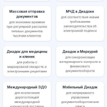
Массовая отправка
МЧД в Диадоке
документов
для соответствия новым
требованиям
для экономии времени
законодательства об
при регулярной рассылке
электронной подписи
типовых документов
тысячам клиентов
Диадок для медицины
Диадок и Меркурий
и клиник
для синхронизации
ветеринарного контроля и
для работы с
финансового
маркировкой лекарств и
документооборота
электронными рецептами
Международный ЭДО
Мобильный Диадок
для исключения
для непрерывного
дорогостоящей
управления
международной
документооборотом вне
курьерской доставки
офиса