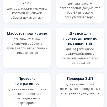
ключ
для удаленного
согласования документов
для реализации сложных
без физического
кастомных цепочек
присутствия сторон
обмена документами
Массовое подписание
Диадок для
производственных
для значительной
предприятий
экономии рабочего
времени при визировании
для эффективного
типовых актов
взаимодействия с
большим количеством
поставщиков
Проверка
Проверка ЭЦП
контрагентов
для уверенности в
легитимности полученных
для снижения налоговых
электронных документов
рисков и работы с
благонадежными
партнерами