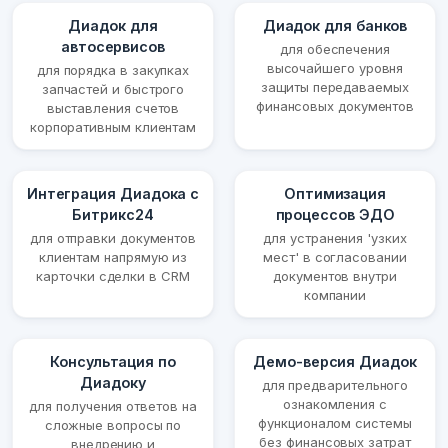
Диадок для
Диадок для банков
автосервисов
для обеспечения
высочайшего уровня
для порядка в закупках
защиты передаваемых
запчастей и быстрого
финансовых документов
выставления счетов
корпоративным клиентам
Интеграция Диадока с
Оптимизация
Битрикс24
процессов ЭДО
для отправки документов
для устранения 'узких
клиентам напрямую из
мест' в согласовании
карточки сделки в CRM
документов внутри
компании
Консультация по
Демо-версия Диадок
Диадоку
для предварительного
ознакомления с
для получения ответов на
функционалом системы
сложные вопросы по
без финансовых затрат
внедрению и