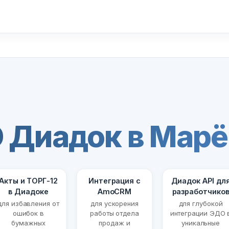
 Диадок в Марё
Акты и ТОРГ-12
Интеграция с
Диадок API дл
в Диадоке
AmoCRM
разработчико
для избавления от
для ускорения
для глубокой
ошибок в
работы отдела
интеграции ЭДО 
бумажных
продаж и
уникальные