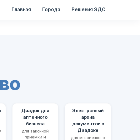
Главная
Города
Решения ЭДО
во
я
Диадок для
Электронный
в
аптечного
архив
бизнеса
документов в
Диадоке
в
для законной
приемки и
для мгновенного