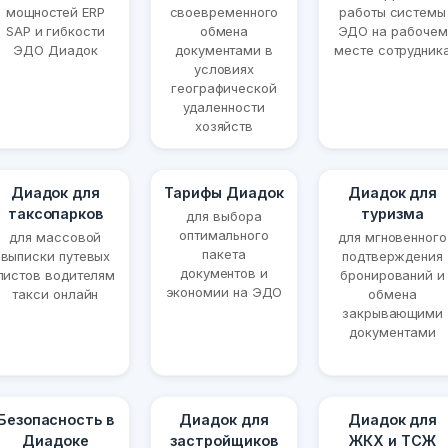
мощностей ERP
своевременного
работы системы
SAP и гибкости
обмена
ЭДО на рабочем
ЭДО Диадок
документами в
месте сотрудник
условиях
географической
удаленности
хозяйств
Диадок для
Тарифы Диадок
Диадок для
таксопарков
туризма
для выбора
оптимального
для массовой
для мгновенного
пакета
выписки путевых
подтверждения
документов и
листов водителям
бронирований и
экономии на ЭДО
такси онлайн
обмена
закрывающими
документами
Безопасность в
Диадок для
Диадок для
Диадоке
застройщиков
ЖКХ и ТСЖ