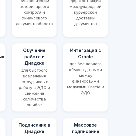
синхронизации
дорогостоящей
ветеринарного
международной
контроля и
курьерской
финансового
доставки
документооборота
документов
Обучение
Интеграция с
ых
работе в
Oracle
Диадоке
для бесшовного
обмена данными
для быстрого
между
вовлечения
финансовыми
сотрудников в
модулями Oracle и
работу с ЭДО и
ЭДО
снижения
количества
ошибок
Подписание в
Массовое
Диадоке
подписание