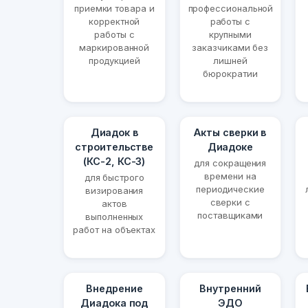
приемки товара и
профессиональной
корректной
работы с
работы с
крупными
маркированной
заказчиками без
продукцией
лишней
бюрократии
Диадок в
Акты сверки в
строительстве
Диадоке
(КС-2, КС-3)
для сокращения
времени на
для быстрого
периодические
визирования
сверки с
актов
поставщиками
выполненных
работ на объектах
Внедрение
Внутренний
Диадока под
ЭДО