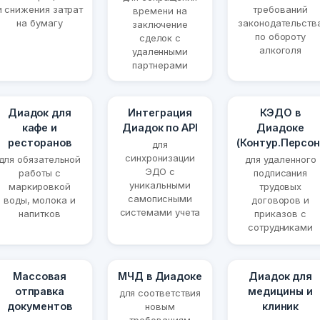
и снижения затрат
требований
времени на
на бумагу
законодательств
заключение
по обороту
сделок с
алкоголя
удаленными
партнерами
Диадок для
Интеграция
КЭДО в
кафе и
Диадок по API
Диадоке
ресторанов
(Контур.Персон
для
синхронизации
для обязательной
для удаленного
ЭДО с
работы с
подписания
уникальными
маркировкой
трудовых
самописными
воды, молока и
договоров и
системами учета
напитков
приказов с
сотрудниками
Массовая
МЧД в Диадоке
Диадок для
отправка
медицины и
для соответствия
документов
клиник
новым