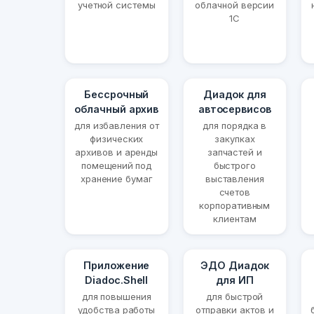
учетной системы
облачной версии
1С
Бессрочный
Диадок для
облачный архив
автосервисов
для избавления от
для порядка в
физических
закупках
архивов и аренды
запчастей и
помещений под
быстрого
хранение бумаг
выставления
счетов
корпоративным
клиентам
Приложение
ЭДО Диадок
Diadoc.Shell
для ИП
для повышения
для быстрой
удобства работы
отправки актов и