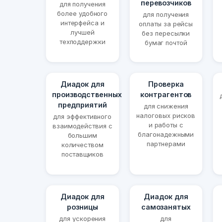
перевозчиков
для получения
более удобного
для получения
интерфейса и
оплаты за рейсы
лучшей
без пересылки
техподдержки
бумаг почтой
Диадок для
Проверка
производственных
контрагентов
предприятий
для снижения
налоговых рисков
для эффективного
и работы с
взаимодействия с
благонадежными
большим
партнерами
количеством
поставщиков
Диадок для
Диадок для
розницы
самозанятых
для ускорения
для