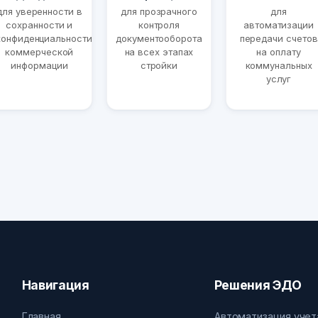
для уверенности в
для прозрачного
для
сохранности и
контроля
автоматизации
конфиденциальности
документооборота
передачи счетов
коммерческой
на всех этапах
на оплату
информации
стройки
коммунальных
услуг
Навигация
Решения ЭДО
Главная
Автоматизация учет