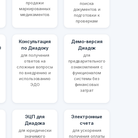
продажи
поиска
маркированных
документов и
медикаментов
подготовки к
проверкам
Консультация
Демо-версия
О
по Диадоку
Диадок
для получения
для
ответов на
предварительного
сложные вопросы
ознакомления с
по внедрению и
функционалом
использованию
системы без
ЭДО
финансовых
затрат
ЭЦП для
Электронные
Диадока
счета
для юридически
для ускорения
значимого
получения оплаты