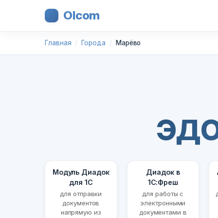
Olcom
Главная
Города
Марёво
ЭДО
Модуль Диадок
Диадок в
для 1С
1С:Фреш
для отправки
для работы с
документов
электронными
напрямую из
документами в