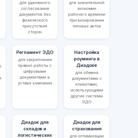
для удаленного
для значительной
согласования
экономии
документов без
рабочего времени
физического
при визировании
присутствия
типовых актов
сторон
Регламент ЭДО
Настройка
роуминга в
для закрепления
Диадоке
правил работы с
о
цифровыми
для обмена
документами в
в
документами с
уставе компании
клиентами,
использующими
другие системы
ЭДО
Диадок для
Диадок для
складов и
страхования
логистических
для оптимизации