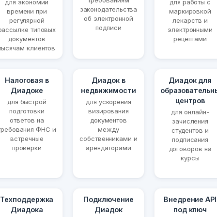
требованиям
для экономии
для работы с
законодательства
времени при
маркировкой
об электронной
регулярной
лекарств и
подписи
рассылке типовых
электронными
документов
рецептами
тысячам клиентов
Налоговая в
Диадок в
Диадок для
Диадоке
недвижимости
образовательн
центров
для быстрой
для ускорения
подготовки
визирования
для онлайн-
ответов на
документов
зачисления
требования ФНС и
между
студентов и
встречные
собственниками и
подписания
проверки
арендаторами
договоров на
курсы
Техподдержка
Подключение
Внедрение API
Диадока
Диадок
под ключ