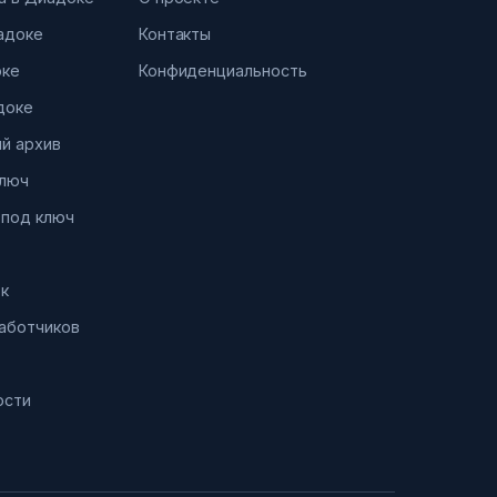
иадоке
Контакты
оке
Конфиденциальность
доке
й архив
ключ
 под ключ
к
работчиков
ости