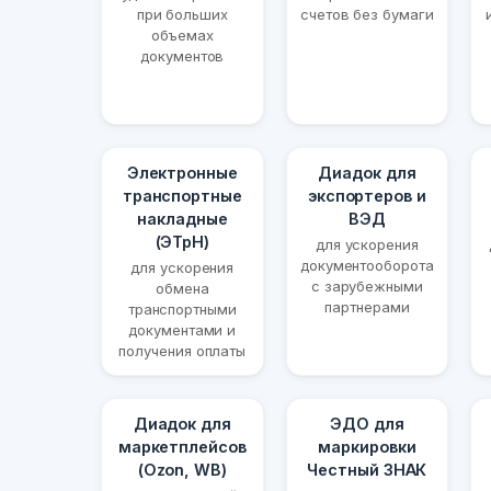
при больших
счетов без бумаги
объемах
документов
Электронные
Диадок для
транспортные
экспортеров и
накладные
ВЭД
(ЭТрН)
для ускорения
документооборота
для ускорения
с зарубежными
обмена
партнерами
транспортными
документами и
получения оплаты
Диадок для
ЭДО для
маркетплейсов
маркировки
(Ozon, WB)
Честный ЗНАК