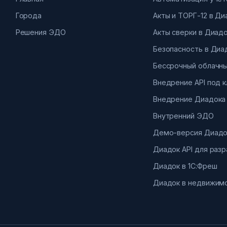
Города
Акты и ТОРГ-12 в Д
Решения ЭДО
Акты сверки в Диад
Безопасность в Диа
Бессрочный облачны
Внедрение API под 
Внедрение Диадока
Внутренний ЭДО
Демо-версия Диадо
Диадок API для раз
Диадок в 1С:Фреш
Диадок в недвижим