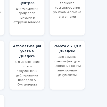
центров
процесса
урегулирования
для ускорения
а
убытков и обмена
процессов
с агентами
приемки и
отгрузки товаров
Автоматизация
Работа с УПД в
учета в
Диадоке
Диадоке
для замены
счетов-фактур и
для исключения
накладных одним
потери
электронным
документов и
документом
дублирования
проводок в
бухгалтерии