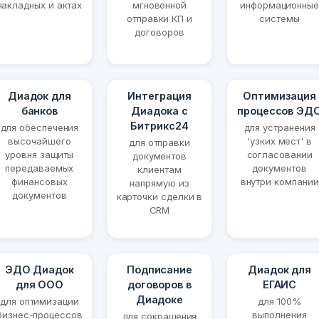
накладных и актах
мгновенной
информационные
отправки КП и
системы
договоров
Диадок для
Интеграция
Оптимизация
банков
Диадока с
процессов ЭД
Битрикс24
для обеспечения
для устранения
высочайшего
'узких мест' в
для отправки
уровня защиты
согласовании
документов
передаваемых
документов
клиентам
финансовых
внутри компании
напрямую из
документов
карточки сделки в
CRM
ЭДО Диадок
Подписание
Диадок для
для ООО
договоров в
ЕГАИС
Диадоке
для оптимизации
для 100%
бизнес-процессов
выполнения
для сокращения