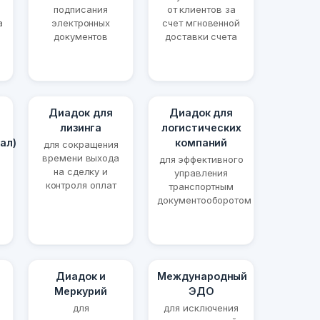
подписания
от клиентов за
а
электронных
счет мгновенной
документов
доставки счета
Диадок для
Диадок для
лизинга
логистических
ал)
компаний
для сокращения
времени выхода
для эффективного
на сделку и
управления
контроля оплат
транспортным
документооборотом
Диадок и
Международный
Меркурий
ЭДО
для
для исключения