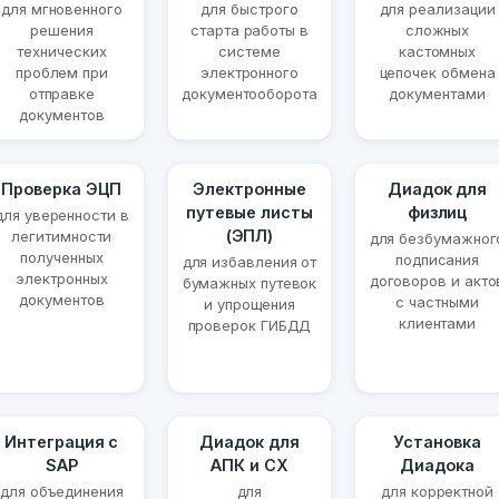
для мгновенного
для быстрого
для реализации
решения
старта работы в
сложных
технических
системе
кастомных
проблем при
электронного
цепочек обмена
отправке
документооборота
документами
документов
Проверка ЭЦП
Электронные
Диадок для
путевые листы
физлиц
для уверенности в
(ЭПЛ)
легитимности
для безбумажног
полученных
подписания
для избавления от
электронных
договоров и акто
бумажных путевок
документов
с частными
и упрощения
клиентами
проверок ГИБДД
Интеграция с
Диадок для
Установка
SAP
АПК и СХ
Диадока
для объединения
для
для корректной