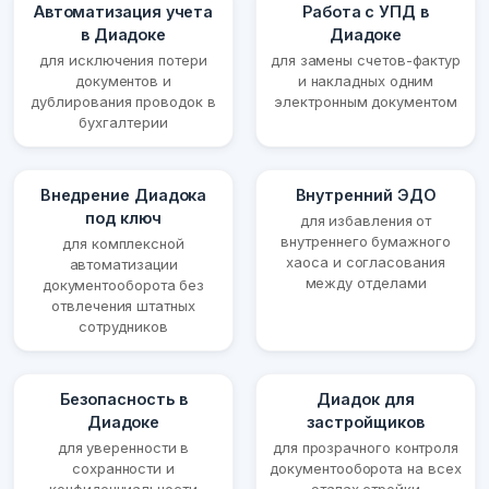
Автоматизация учета
Работа с УПД в
в Диадоке
Диадоке
для исключения потери
для замены счетов-фактур
документов и
и накладных одним
дублирования проводок в
электронным документом
бухгалтерии
Внедрение Диадока
Внутренний ЭДО
под ключ
для избавления от
внутреннего бумажного
для комплексной
хаоса и согласования
автоматизации
между отделами
документооборота без
отвлечения штатных
сотрудников
Безопасность в
Диадок для
Диадоке
застройщиков
для уверенности в
для прозрачного контроля
сохранности и
документооборота на всех