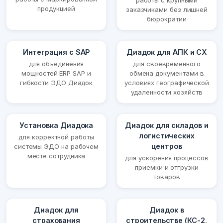
работы с крупными
продукцией
заказчиками без лишней
бюрократии
Интеграция с SAP
Диадок для АПК и СХ
для объединения
для своевременного
мощностей ERP SAP и
обмена документами в
гибкости ЭДО Диадок
условиях географической
удаленности хозяйств
Установка Диадока
Диадок для складов и
логистических
для корректной работы
центров
системы ЭДО на рабочем
месте сотрудника
для ускорения процессов
приемки и отгрузки
товаров
Диадок для
Диадок в
страхования
строительстве (КС-2,