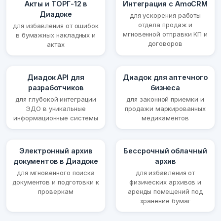
Акты и ТОРГ-12 в
Интеграция с AmoCRM
Диадоке
для ускорения работы
отдела продаж и
для избавления от ошибок
мгновенной отправки КП и
в бумажных накладных и
договоров
актах
Диадок API для
Диадок для аптечного
разработчиков
бизнеса
для глубокой интеграции
для законной приемки и
ЭДО в уникальные
продажи маркированных
информационные системы
медикаментов
Электронный архив
Бессрочный облачный
документов в Диадоке
архив
для мгновенного поиска
для избавления от
документов и подготовки к
физических архивов и
проверкам
аренды помещений под
хранение бумаг