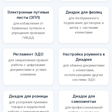
Электронные путевые
Диадок для физлиц
листы (ЭПЛ)
для безбумажного
подписания договоров и
для избавления от
актов с частными
бумажных путевок и
клиентами
упрощения проверок
ГИБДД
Регламент ЭДО
Настройка роуминга в
Диадоке
для закрепления правил
работы с цифровыми
для обмена документами
документами в уставе
с клиентами,
компании
использующими другие
системы ЭДО
Диадок для розницы
Диадок для
самозанятых
для ускорения приемки
товара и корректной
для профессиональной
работы с маркированной