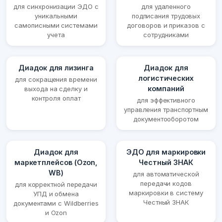
для синхронизации ЭДО с
для удаленного
уникальными
подписания трудовых
самописными системами
договоров и приказов с
учета
сотрудниками
Диадок для лизинга
Диадок для
логистических
для сокращения времени
компаний
выхода на сделку и
контроля оплат
для эффективного
управления транспортным
документооборотом
Диадок для
ЭДО для маркировки
маркетплейсов (Ozon,
Честный ЗНАК
WB)
для автоматической
передачи кодов
для корректной передачи
маркировки в систему
УПД и обмена
Честный ЗНАК
документами с Wildberries
и Ozon