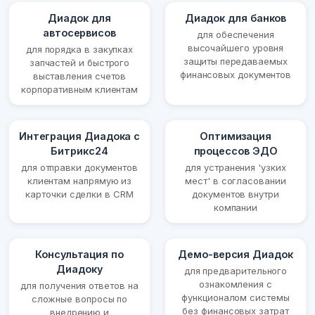
Диадок для
Диадок для банков
автосервисов
для обеспечения
высочайшего уровня
для порядка в закупках
защиты передаваемых
запчастей и быстрого
финансовых документов
выставления счетов
корпоративным клиентам
Интеграция Диадока с
Оптимизация
Битрикс24
процессов ЭДО
для отправки документов
для устранения 'узких
клиентам напрямую из
мест' в согласовании
карточки сделки в CRM
документов внутри
компании
Консультация по
Демо-версия Диадок
Диадоку
для предварительного
ознакомления с
для получения ответов на
функционалом системы
сложные вопросы по
без финансовых затрат
внедрению и