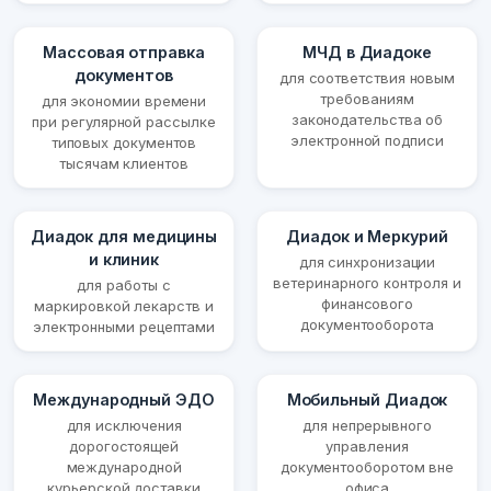
Массовая отправка
МЧД в Диадоке
документов
для соответствия новым
требованиям
для экономии времени
законодательства об
при регулярной рассылке
электронной подписи
типовых документов
тысячам клиентов
Диадок для медицины
Диадок и Меркурий
и клиник
для синхронизации
ветеринарного контроля и
для работы с
финансового
маркировкой лекарств и
документооборота
электронными рецептами
Международный ЭДО
Мобильный Диадок
для исключения
для непрерывного
дорогостоящей
управления
международной
документооборотом вне
курьерской доставки
офиса