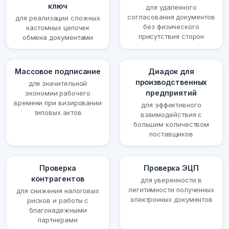
ключ
для удаленного
согласования документов
для реализации сложных
без физического
кастомных цепочек
присутствия сторон
обмена документами
Массовое подписание
Диадок для
производственных
для значительной
предприятий
экономии рабочего
времени при визировании
для эффективного
типовых актов
взаимодействия с
большим количеством
поставщиков
Проверка
Проверка ЭЦП
контрагентов
для уверенности в
легитимности полученных
для снижения налоговых
электронных документов
рисков и работы с
благонадежными
партнерами