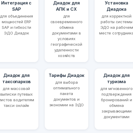
Интеграция с
Диадок для
Установка
SAP
АПК и СХ
Диадока
для объединения
для
для корректной
мощностей ERP
своевременного
работы системы
SAP и гибкости
обмена
ЭДО на рабочем
ЭДО Диадок
документами в
месте сотрудник
условиях
географической
удаленности
хозяйств
Диадок для
Тарифы Диадок
Диадок для
таксопарков
туризма
для выбора
оптимального
для массовой
для мгновенного
пакета
выписки путевых
подтверждения
документов и
листов водителям
бронирований и
экономии на ЭДО
такси онлайн
обмена
закрывающими
документами