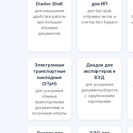
Diadoc.Shell
для ИП
для повышения
для быстрой
удобства работы
отправки актов и
при больших
счетов без бумаги
объемах
документов
Электронные
Диадок для
транспортные
экспортеров и
накладные
ВЭД
(ЭТрН)
для ускорения
документооборота
для ускорения
с зарубежными
обмена
партнерами
транспортными
документами и
получения оплаты
Диадок для
ЭДО для