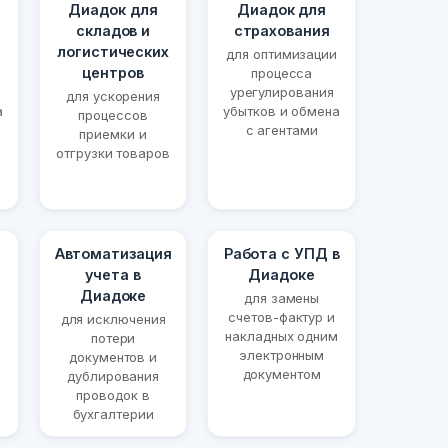
Диадок для
Диадок для
складов и
страхования
логистических
для оптимизации
центров
процесса
урегулирования
для ускорения
а
убытков и обмена
процессов
с агентами
приемки и
отгрузки товаров
Автоматизация
Работа с УПД в
учета в
Диадоке
Диадоке
для замены
счетов-фактур и
для исключения
накладных одним
потери
электронным
документов и
документом
дублирования
проводок в
бухгалтерии