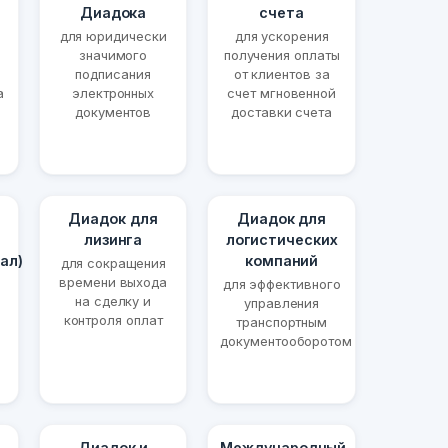
Диадока
счета
для юридически
для ускорения
значимого
получения оплаты
подписания
от клиентов за
а
электронных
счет мгновенной
документов
доставки счета
Диадок для
Диадок для
лизинга
логистических
ал)
компаний
для сокращения
времени выхода
для эффективного
на сделку и
управления
контроля оплат
транспортным
документооборотом
Диадок и
Международный