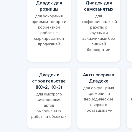
Диадок для
Диадок для
розницы
самозанятых
для ускорения
для
приемки товара и
профессиональной
корректной
работы с
работы с
крупными
маркированной
заказчиками без
продукцией
лишней
бюрократии
Диадок в
Акты сверки в
строительстве
Диадоке
(КС-2, КС-3)
для сокращения
времени на
для быстрого
периодические
визирования
сверки с
актов
поставщиками
выполненных
работ на объектах