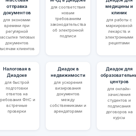
отправка
медицины и
для соответствия
документов
клиник
новым
требованиям
для экономии
для работы с
законодательства
времени при
маркировкой
об электронной
регулярной
лекарств и
подписи
рассылке типовых
электронными
документов
рецептами
тысячам клиентов
Налоговая в
Диадок в
Диадок для
Диадоке
недвижимости
образовательн
центров
для быстрой
для ускорения
подготовки
визирования
для онлайн-
ответов на
документов
зачисления
требования ФНС и
между
студентов и
встречные
собственниками и
подписания
проверки
арендаторами
договоров на
курсы