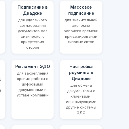
Подписание в
Массовое
Диадоке
подписание
для удаленного
для значительной
согласования
экономии
документов без
рабочего времени
физического
при визировании
присутствия
типовых актов
сторон
Регламент ЭДО
Настройка
роуминга в
для закрепления
Диадоке
правил работы с
о
цифровыми
для обмена
документами в
в
документами с
уставе компании
клиентами,
использующими
другие системы
ЭДО