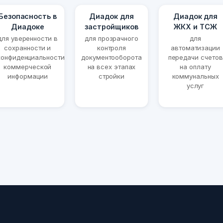
Безопасность в
Диадок для
Диадок для
Диадоке
застройщиков
ЖКХ и ТСЖ
для уверенности в
для прозрачного
для
сохранности и
контроля
автоматизации
конфиденциальности
документооборота
передачи счетов
коммерческой
на всех этапах
на оплату
информации
стройки
коммунальных
услуг