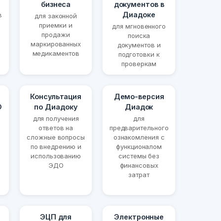
бизнеса
документов в
Диадоке
в
для законной
приемки и
для мгновенного
продажи
поиска
маркированных
документов и
медикаментов
подготовки к
проверкам
Консультация
Демо-версия
О
по Диадоку
Диадок
для получения
для
ответов на
предварительного
сложные вопросы
ознакомления с
по внедрению и
функционалом
использованию
системы без
ЭДО
финансовых
затрат
ЭЦП для
Электронные