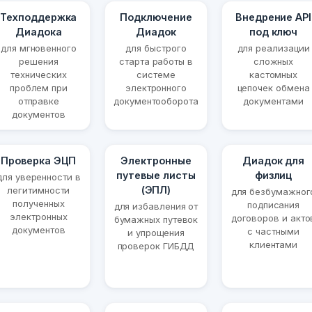
Техподдержка
Подключение
Внедрение API
Диадока
Диадок
под ключ
для мгновенного
для быстрого
для реализации
решения
старта работы в
сложных
технических
системе
кастомных
проблем при
электронного
цепочек обмена
отправке
документооборота
документами
документов
Проверка ЭЦП
Электронные
Диадок для
путевые листы
физлиц
для уверенности в
(ЭПЛ)
легитимности
для безбумажног
полученных
подписания
для избавления от
электронных
договоров и акто
бумажных путевок
документов
с частными
и упрощения
клиентами
проверок ГИБДД