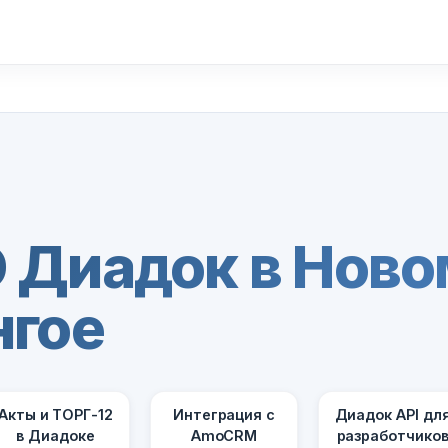
 Диадок в Ново
нгое
Акты и ТОРГ-12
Интеграция с
Диадок API дл
в Диадоке
AmoCRM
разработчико