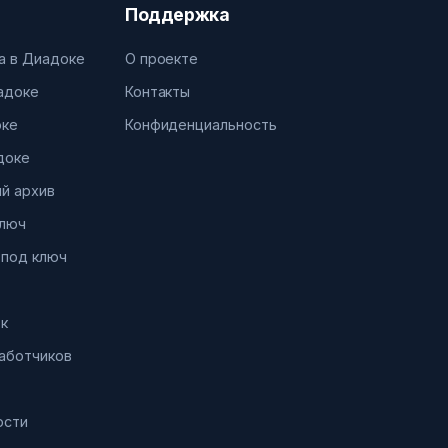
Поддержка
а в Диадоке
О проекте
иадоке
Контакты
оке
Конфиденциальность
доке
й архив
ключ
 под ключ
к
работчиков
ости