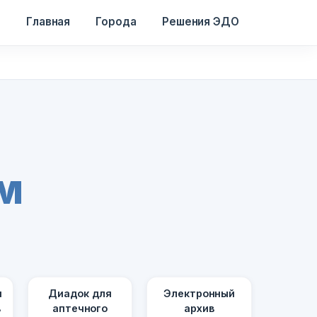
Главная
Города
Решения ЭДО
м
я
Диадок для
Электронный
в
аптечного
архив