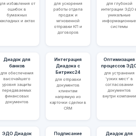
для избавления от
для ускорения
для глубокой
ошибок в
работы отдела
интеграции ЭДО 
бумажных
продаж и
уникальные
накладных и актах
мгновенной
информационные
отправки КП и
системы
договоров
Диадок для
Интеграция
Оптимизация
банков
Диадока с
процессов ЭД
Битрикс24
для обеспечения
для устранения
высочайшего
'узких мест' в
для отправки
уровня защиты
согласовании
документов
передаваемых
документов
клиентам
финансовых
внутри компании
напрямую из
документов
карточки сделки в
CRM
ЭДО Диадок
Подписание
Диадок для