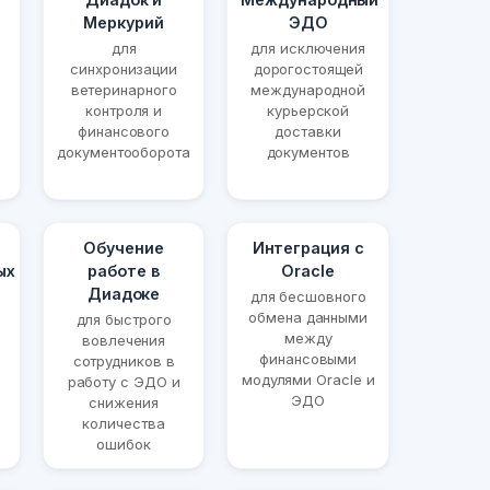
Меркурий
ЭДО
для
для исключения
синхронизации
дорогостоящей
ветеринарного
международной
контроля и
курьерской
финансового
доставки
документооборота
документов
Обучение
Интеграция с
ых
работе в
Oracle
Диадоке
для бесшовного
обмена данными
для быстрого
между
вовлечения
финансовыми
сотрудников в
модулями Oracle и
работу с ЭДО и
ЭДО
снижения
количества
ошибок