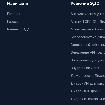
Навигация
Решения ЭДО
Главная
Автоматизация учет
Города
Акты и ТОРГ-12 в Д
Решения ЭДО
Акты сверки в Диад
Безопасность в Диа
Бессрочный облачны
Внедрение API под 
Внедрение Диадока
Внутренний ЭДО
Демо-версия Диадо
Диадок API для раз
Диадок в 1С:Фреш
Диадок в недвижим