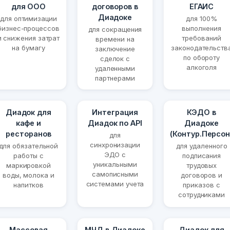
для ООО
договоров в
ЕГАИС
Диадоке
для оптимизации
для 100%
бизнес-процессов
выполнения
для сокращения
и снижения затрат
требований
времени на
на бумагу
законодательств
заключение
по обороту
сделок с
алкоголя
удаленными
партнерами
Диадок для
Интеграция
КЭДО в
кафе и
Диадок по API
Диадоке
ресторанов
(Контур.Персон
для
синхронизации
для обязательной
для удаленного
ЭДО с
работы с
подписания
уникальными
маркировкой
трудовых
самописными
воды, молока и
договоров и
системами учета
напитков
приказов с
сотрудниками
Массовая
МЧД в Диадоке
Диадок для