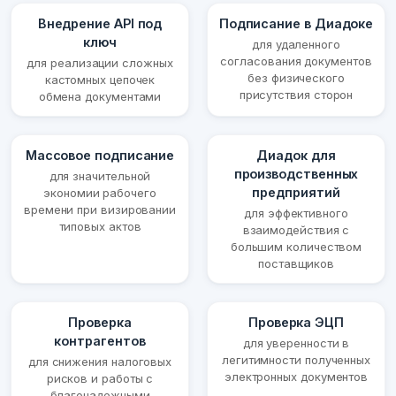
Внедрение API под
Подписание в Диадоке
ключ
для удаленного
согласования документов
для реализации сложных
без физического
кастомных цепочек
присутствия сторон
обмена документами
Массовое подписание
Диадок для
производственных
для значительной
предприятий
экономии рабочего
времени при визировании
для эффективного
типовых актов
взаимодействия с
большим количеством
поставщиков
Проверка
Проверка ЭЦП
контрагентов
для уверенности в
легитимности полученных
для снижения налоговых
электронных документов
рисков и работы с
благонадежными