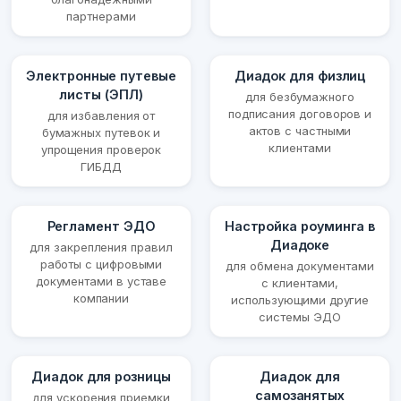
партнерами
Электронные путевые
Диадок для физлиц
листы (ЭПЛ)
для безбумажного
подписания договоров и
для избавления от
актов с частными
бумажных путевок и
клиентами
упрощения проверок
ГИБДД
Регламент ЭДО
Настройка роуминга в
Диадоке
для закрепления правил
работы с цифровыми
для обмена документами
документами в уставе
с клиентами,
компании
использующими другие
системы ЭДО
Диадок для розницы
Диадок для
самозанятых
для ускорения приемки