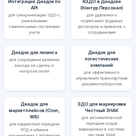
Интеграция Диадок по
КЭДО в Диадоке
API
(Контур.Персонал)
для синхронизации ЭДО с
для удаленного
уникальными
подписания трудовых
самописными системами
договоров и приказов с
учета
сотрудниками
Диадок для лизинга
Диадок для
логистических
для сокращения времени
компаний
выхода на сделку и
контроля оплат
для эффективного
управления транспортным
документооборотом
Диадок для
ЭДО для маркировки
маркетплейсов (Ozon,
Честный ЗНАК
WB)
для автоматической
передачи кодов
для корректной передачи
маркировки в систему
УПД и обмена
Честный ЗНАК
документами с Wildberries