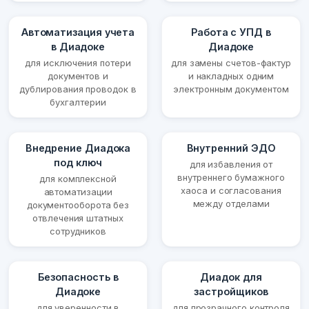
Автоматизация учета
Работа с УПД в
в Диадоке
Диадоке
для исключения потери
для замены счетов-фактур
документов и
и накладных одним
дублирования проводок в
электронным документом
бухгалтерии
Внедрение Диадока
Внутренний ЭДО
под ключ
для избавления от
внутреннего бумажного
для комплексной
хаоса и согласования
автоматизации
между отделами
документооборота без
отвлечения штатных
сотрудников
Безопасность в
Диадок для
Диадоке
застройщиков
для уверенности в
для прозрачного контроля