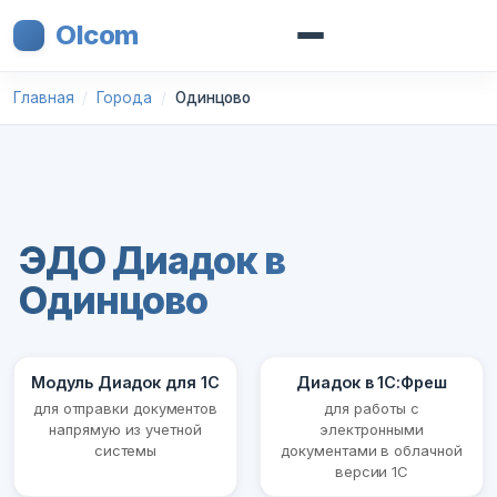
Olcom
Главная
Города
Одинцово
ЭДО Диадок в
Одинцово
Модуль Диадок для 1С
Диадок в 1С:Фреш
для отправки документов
для работы с
напрямую из учетной
электронными
системы
документами в облачной
версии 1С