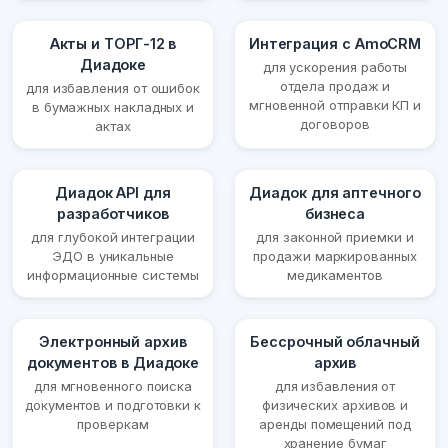
Акты и ТОРГ-12 в
Интеграция с AmoCRM
Диадоке
для ускорения работы
отдела продаж и
для избавления от ошибок
мгновенной отправки КП и
в бумажных накладных и
договоров
актах
Диадок API для
Диадок для аптечного
разработчиков
бизнеса
для глубокой интеграции
для законной приемки и
ЭДО в уникальные
продажи маркированных
информационные системы
медикаментов
Электронный архив
Бессрочный облачный
документов в Диадоке
архив
для мгновенного поиска
для избавления от
документов и подготовки к
физических архивов и
проверкам
аренды помещений под
хранение бумаг