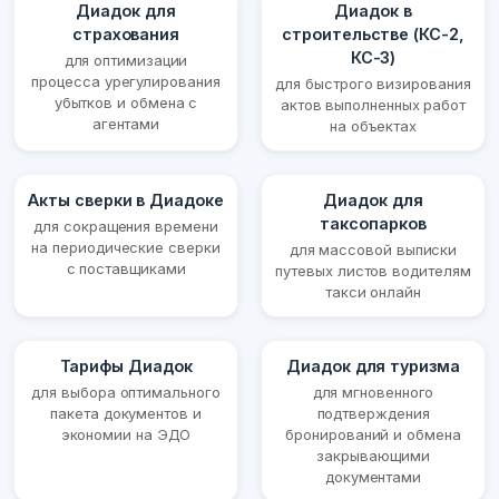
Диадок для
Диадок в
страхования
строительстве (КС-2,
КС-3)
для оптимизации
процесса урегулирования
для быстрого визирования
убытков и обмена с
актов выполненных работ
агентами
на объектах
Акты сверки в Диадоке
Диадок для
таксопарков
для сокращения времени
на периодические сверки
для массовой выписки
с поставщиками
путевых листов водителям
такси онлайн
Тарифы Диадок
Диадок для туризма
для выбора оптимального
для мгновенного
пакета документов и
подтверждения
экономии на ЭДО
бронирований и обмена
закрывающими
документами