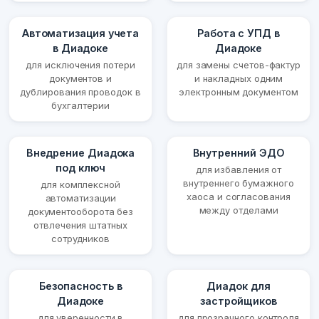
Автоматизация учета
Работа с УПД в
в Диадоке
Диадоке
для исключения потери
для замены счетов-фактур
документов и
и накладных одним
дублирования проводок в
электронным документом
бухгалтерии
Внедрение Диадока
Внутренний ЭДО
под ключ
для избавления от
внутреннего бумажного
для комплексной
хаоса и согласования
автоматизации
между отделами
документооборота без
отвлечения штатных
сотрудников
Безопасность в
Диадок для
Диадоке
застройщиков
для уверенности в
для прозрачного контроля