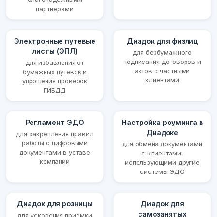
партнерами
Электронные путевые
Диадок для физлиц
листы (ЭПЛ)
для безбумажного
подписания договоров и
для избавления от
актов с частными
бумажных путевок и
клиентами
упрощения проверок
ГИБДД
Регламент ЭДО
Настройка роуминга в
Диадоке
для закрепления правил
работы с цифровыми
для обмена документами
документами в уставе
с клиентами,
компании
использующими другие
системы ЭДО
Диадок для розницы
Диадок для
самозанятых
для ускорения приемки