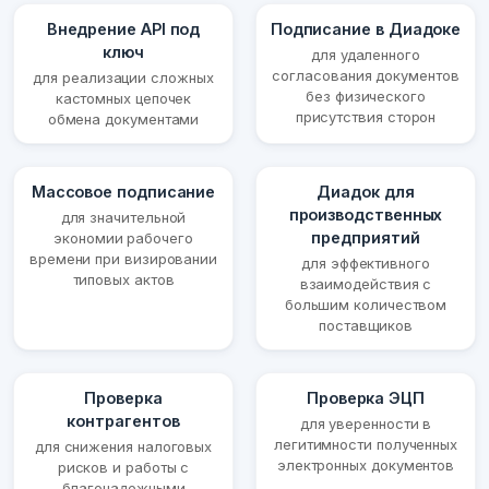
Внедрение API под
Подписание в Диадоке
ключ
для удаленного
согласования документов
для реализации сложных
без физического
кастомных цепочек
присутствия сторон
обмена документами
Массовое подписание
Диадок для
производственных
для значительной
предприятий
экономии рабочего
времени при визировании
для эффективного
типовых актов
взаимодействия с
большим количеством
поставщиков
Проверка
Проверка ЭЦП
контрагентов
для уверенности в
легитимности полученных
для снижения налоговых
электронных документов
рисков и работы с
благонадежными