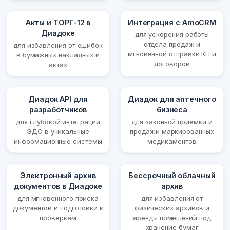
Акты и ТОРГ-12 в
Интеграция с AmoCRM
Диадоке
для ускорения работы
отдела продаж и
для избавления от ошибок
мгновенной отправки КП и
в бумажных накладных и
договоров
актах
Диадок API для
Диадок для аптечного
разработчиков
бизнеса
для глубокой интеграции
для законной приемки и
ЭДО в уникальные
продажи маркированных
информационные системы
медикаментов
Электронный архив
Бессрочный облачный
документов в Диадоке
архив
для мгновенного поиска
для избавления от
документов и подготовки к
физических архивов и
проверкам
аренды помещений под
хранение бумаг