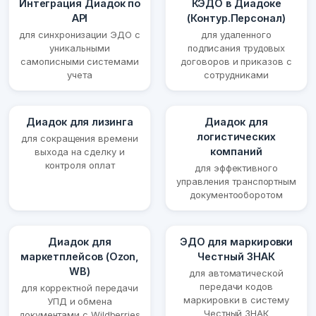
Интеграция Диадок по
КЭДО в Диадоке
API
(Контур.Персонал)
для синхронизации ЭДО с
для удаленного
уникальными
подписания трудовых
самописными системами
договоров и приказов с
учета
сотрудниками
Диадок для лизинга
Диадок для
логистических
для сокращения времени
компаний
выхода на сделку и
контроля оплат
для эффективного
управления транспортным
документооборотом
Диадок для
ЭДО для маркировки
маркетплейсов (Ozon,
Честный ЗНАК
WB)
для автоматической
передачи кодов
для корректной передачи
маркировки в систему
УПД и обмена
Честный ЗНАК
документами с Wildberries