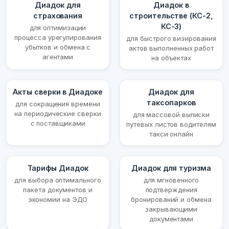
Диадок для
Диадок в
страхования
строительстве (КС-2,
КС-3)
для оптимизации
процесса урегулирования
для быстрого визирования
убытков и обмена с
актов выполненных работ
агентами
на объектах
Акты сверки в Диадоке
Диадок для
таксопарков
для сокращения времени
на периодические сверки
для массовой выписки
с поставщиками
путевых листов водителям
такси онлайн
Тарифы Диадок
Диадок для туризма
для выбора оптимального
для мгновенного
пакета документов и
подтверждения
экономии на ЭДО
бронирований и обмена
закрывающими
документами