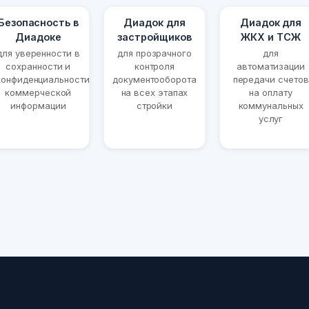
Безопасность в
Диадок для
Диадок для
Диадоке
застройщиков
ЖКХ и ТСЖ
для уверенности в
для прозрачного
для
сохранности и
контроля
автоматизации
конфиденциальности
документооборота
передачи счетов
коммерческой
на всех этапах
на оплату
информации
стройки
коммунальных
услуг