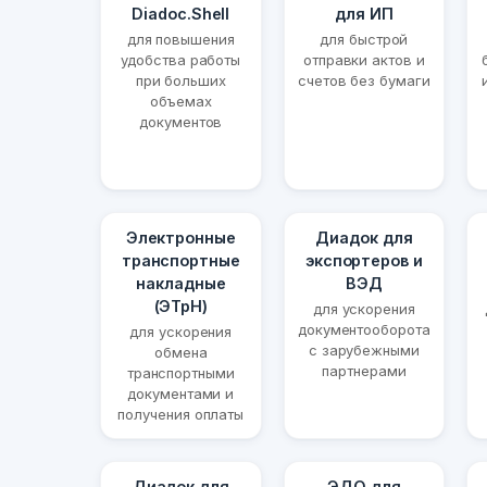
Diadoc.Shell
для ИП
для повышения
для быстрой
удобства работы
отправки актов и
при больших
счетов без бумаги
объемах
документов
Электронные
Диадок для
транспортные
экспортеров и
накладные
ВЭД
(ЭТрН)
для ускорения
документооборота
для ускорения
с зарубежными
обмена
партнерами
транспортными
документами и
получения оплаты
Диадок для
ЭДО для