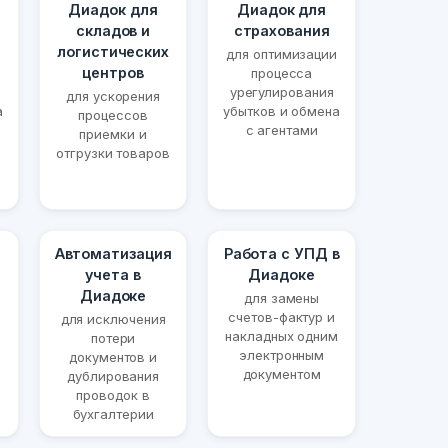
Диадок для
Диадок для
складов и
страхования
логистических
для оптимизации
центров
процесса
урегулирования
для ускорения
а
убытков и обмена
процессов
с агентами
приемки и
отгрузки товаров
Автоматизация
Работа с УПД в
учета в
Диадоке
Диадоке
для замены
счетов-фактур и
для исключения
накладных одним
потери
электронным
документов и
документом
дублирования
проводок в
бухгалтерии