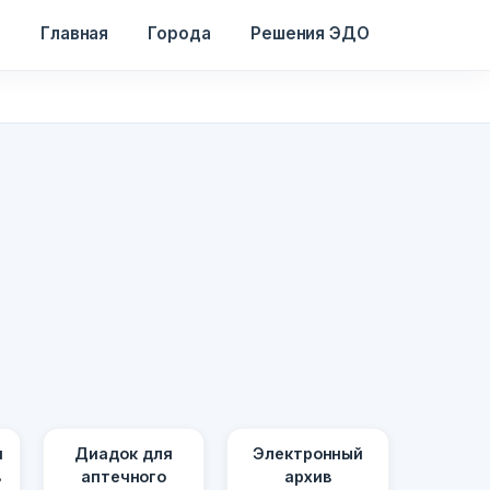
Главная
Города
Решения ЭДО
я
Диадок для
Электронный
в
аптечного
архив