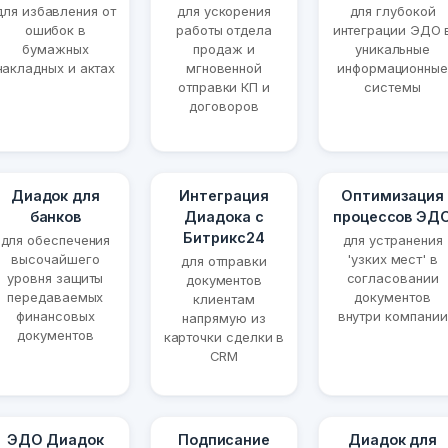
для избавления от
для ускорения
для глубокой
ошибок в
работы отдела
интеграции ЭДО 
бумажных
продаж и
уникальные
накладных и актах
мгновенной
информационные
отправки КП и
системы
договоров
Диадок для
Интеграция
Оптимизация
банков
Диадока с
процессов ЭД
Битрикс24
для обеспечения
для устранения
высочайшего
'узких мест' в
для отправки
уровня защиты
согласовании
документов
передаваемых
документов
клиентам
финансовых
внутри компании
напрямую из
документов
карточки сделки в
CRM
ЭДО Диадок
Подписание
Диадок для