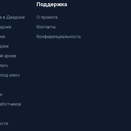
Поддержка
а в Диадоке
О проекте
иадоке
Контакты
оке
Конфиденциальность
доке
й архив
ключ
 под ключ
к
работчиков
ости