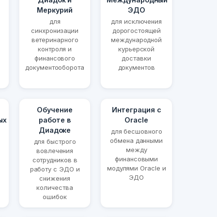
Меркурий
ЭДО
для
для исключения
синхронизации
дорогостоящей
ветеринарного
международной
контроля и
курьерской
финансового
доставки
документооборота
документов
Обучение
Интеграция с
ых
работе в
Oracle
Диадоке
для бесшовного
обмена данными
для быстрого
между
вовлечения
финансовыми
сотрудников в
модулями Oracle и
работу с ЭДО и
ЭДО
снижения
количества
ошибок