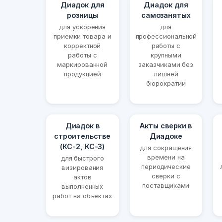
Диадок для
Диадок для
розницы
самозанятых
для ускорения
для
приемки товара и
профессиональной
корректной
работы с
работы с
крупными
маркированной
заказчиками без
продукцией
лишней
бюрократии
Диадок в
Акты сверки в
строительстве
Диадоке
(КС-2, КС-3)
для сокращения
времени на
для быстрого
периодические
визирования
сверки с
актов
поставщиками
выполненных
работ на объектах