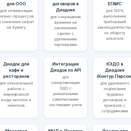
для ООО
договоров в
ЕГАИС
Диадоке
для оптимизации
для 100%
бизнес-процессов
выполнения
для сокращения
и снижения затрат
требований
времени на
на бумагу
законодательств
заключение
по обороту
сделок с
алкоголя
удаленными
партнерами
Диадок для
Интеграция
КЭДО в
кафе и
Диадок по API
Диадоке
ресторанов
(Контур.Персон
для
синхронизации
для обязательной
для удаленного
ЭДО с
работы с
подписания
уникальными
маркировкой
трудовых
самописными
воды, молока и
договоров и
системами учета
напитков
приказов с
сотрудниками
Массовая
МЧД в Диадоке
Диадок для