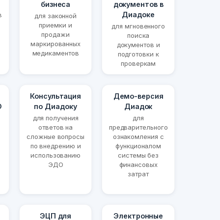
бизнеса
документов в
Диадоке
в
для законной
приемки и
для мгновенного
продажи
поиска
маркированных
документов и
медикаментов
подготовки к
проверкам
Консультация
Демо-версия
О
по Диадоку
Диадок
для получения
для
ответов на
предварительного
сложные вопросы
ознакомления с
по внедрению и
функционалом
использованию
системы без
ЭДО
финансовых
затрат
ЭЦП для
Электронные