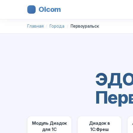
Olcom
Главная
Города
Первоуральск
ЭДО
Пер
Модуль Диадок
Диадок в
для 1С
1С:Фреш