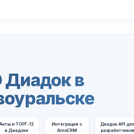
 Диадок в
воуральске
Акты и ТОРГ-12
Интеграция с
Диадок API дл
в Диадоке
AmoCRM
разработчико