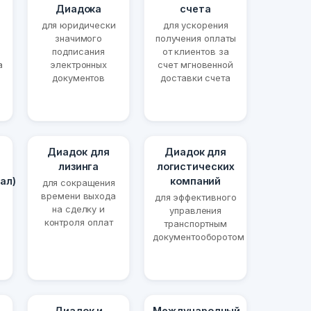
Диадока
счета
для юридически
для ускорения
значимого
получения оплаты
подписания
от клиентов за
а
электронных
счет мгновенной
документов
доставки счета
Диадок для
Диадок для
лизинга
логистических
ал)
компаний
для сокращения
времени выхода
для эффективного
на сделку и
управления
контроля оплат
транспортным
документооборотом
Диадок и
Международный