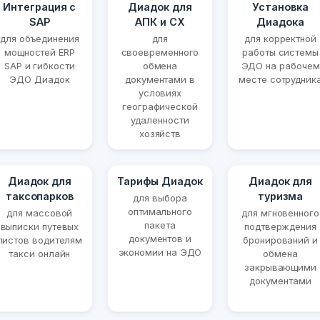
Интеграция с
Диадок для
Установка
SAP
АПК и СХ
Диадока
для объединения
для
для корректной
мощностей ERP
своевременного
работы системы
SAP и гибкости
обмена
ЭДО на рабочем
ЭДО Диадок
документами в
месте сотрудник
условиях
географической
удаленности
хозяйств
Диадок для
Тарифы Диадок
Диадок для
таксопарков
туризма
для выбора
оптимального
для массовой
для мгновенного
пакета
выписки путевых
подтверждения
документов и
листов водителям
бронирований и
экономии на ЭДО
такси онлайн
обмена
закрывающими
документами