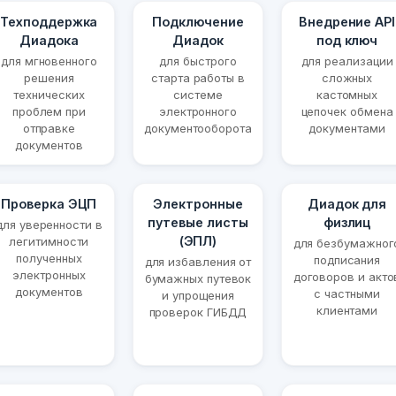
Техподдержка
Подключение
Внедрение API
Диадока
Диадок
под ключ
для мгновенного
для быстрого
для реализации
решения
старта работы в
сложных
технических
системе
кастомных
проблем при
электронного
цепочек обмена
отправке
документооборота
документами
документов
Проверка ЭЦП
Электронные
Диадок для
путевые листы
физлиц
для уверенности в
(ЭПЛ)
легитимности
для безбумажног
полученных
подписания
для избавления от
электронных
договоров и акто
бумажных путевок
документов
с частными
и упрощения
клиентами
проверок ГИБДД