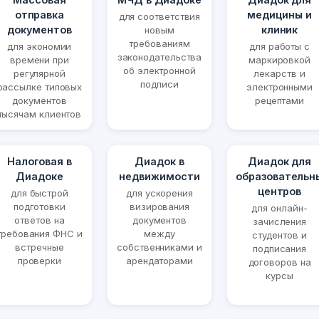
отправка
медицины и
для соответствия
документов
клиник
новым
требованиям
для экономии
для работы с
законодательства
времени при
маркировкой
об электронной
регулярной
лекарств и
подписи
рассылке типовых
электронными
документов
рецептами
тысячам клиентов
Налоговая в
Диадок в
Диадок для
Диадоке
недвижимости
образовательн
центров
для быстрой
для ускорения
подготовки
визирования
для онлайн-
ответов на
документов
зачисления
требования ФНС и
между
студентов и
встречные
собственниками и
подписания
проверки
арендаторами
договоров на
курсы