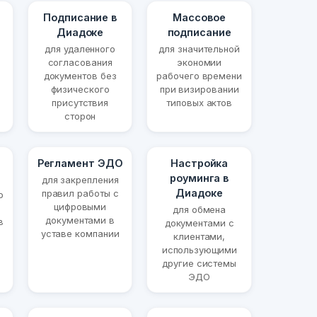
Подписание в
Массовое
Диадоке
подписание
для удаленного
для значительной
согласования
экономии
документов без
рабочего времени
физического
при визировании
присутствия
типовых актов
сторон
Регламент ЭДО
Настройка
роуминга в
для закрепления
Диадоке
правил работы с
о
цифровыми
для обмена
документами в
в
документами с
уставе компании
клиентами,
использующими
другие системы
ЭДО