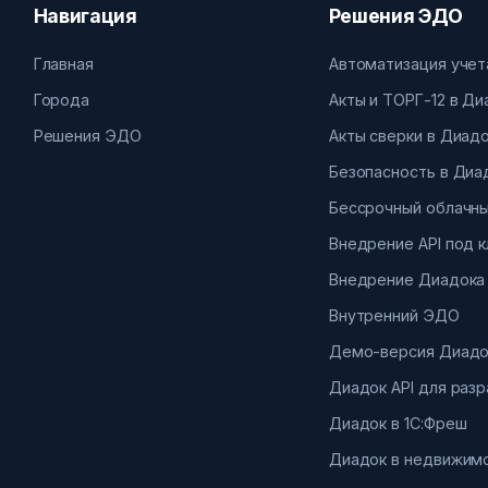
Навигация
Решения ЭДО
Главная
Автоматизация учет
Города
Акты и ТОРГ-12 в Д
Решения ЭДО
Акты сверки в Диад
Безопасность в Диа
Бессрочный облачны
Внедрение API под 
Внедрение Диадока
Внутренний ЭДО
Демо-версия Диадо
Диадок API для раз
Диадок в 1С:Фреш
Диадок в недвижим