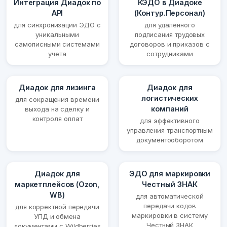
Интеграция Диадок по
КЭДО в Диадоке
API
(Контур.Персонал)
для синхронизации ЭДО с
для удаленного
уникальными
подписания трудовых
самописными системами
договоров и приказов с
учета
сотрудниками
Диадок для лизинга
Диадок для
логистических
для сокращения времени
компаний
выхода на сделку и
контроля оплат
для эффективного
управления транспортным
документооборотом
Диадок для
ЭДО для маркировки
маркетплейсов (Ozon,
Честный ЗНАК
WB)
для автоматической
передачи кодов
для корректной передачи
маркировки в систему
УПД и обмена
Честный ЗНАК
документами с Wildberries