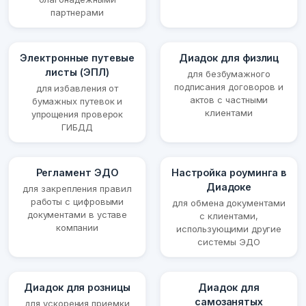
партнерами
Электронные путевые
Диадок для физлиц
листы (ЭПЛ)
для безбумажного
подписания договоров и
для избавления от
актов с частными
бумажных путевок и
клиентами
упрощения проверок
ГИБДД
Регламент ЭДО
Настройка роуминга в
Диадоке
для закрепления правил
работы с цифровыми
для обмена документами
документами в уставе
с клиентами,
компании
использующими другие
системы ЭДО
Диадок для розницы
Диадок для
самозанятых
для ускорения приемки