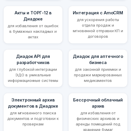
Акты и ТОРГ-12 в
Интеграция с AmoCRM
Диадоке
для ускорения работы
отдела продаж и
для избавления от ошибок
мгновенной отправки КП и
в бумажных накладных и
договоров
актах
Диадок API для
Диадок для аптечного
разработчиков
бизнеса
для глубокой интеграции
для законной приемки и
ЭДО в уникальные
продажи маркированных
информационные системы
медикаментов
Электронный архив
Бессрочный облачный
документов в Диадоке
архив
для мгновенного поиска
для избавления от
документов и подготовки к
физических архивов и
проверкам
аренды помещений под
хранение бумаг