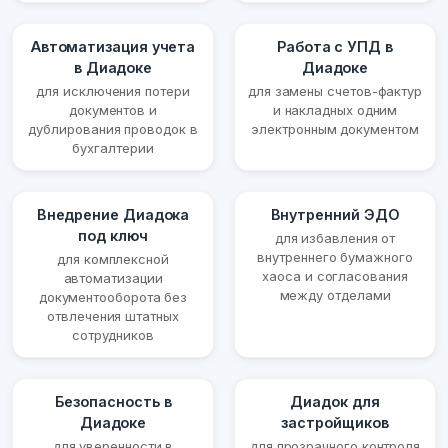
Автоматизация учета
Работа с УПД в
в Диадоке
Диадоке
для исключения потери
для замены счетов-фактур
документов и
и накладных одним
дублирования проводок в
электронным документом
бухгалтерии
Внедрение Диадока
Внутренний ЭДО
под ключ
для избавления от
внутреннего бумажного
для комплексной
хаоса и согласования
автоматизации
между отделами
документооборота без
отвлечения штатных
сотрудников
Безопасность в
Диадок для
Диадоке
застройщиков
для уверенности в
для прозрачного контроля