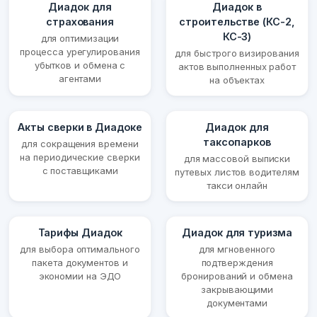
Диадок для
Диадок в
страхования
строительстве (КС-2,
КС-3)
для оптимизации
процесса урегулирования
для быстрого визирования
убытков и обмена с
актов выполненных работ
агентами
на объектах
Акты сверки в Диадоке
Диадок для
таксопарков
для сокращения времени
на периодические сверки
для массовой выписки
с поставщиками
путевых листов водителям
такси онлайн
Тарифы Диадок
Диадок для туризма
для выбора оптимального
для мгновенного
пакета документов и
подтверждения
экономии на ЭДО
бронирований и обмена
закрывающими
документами