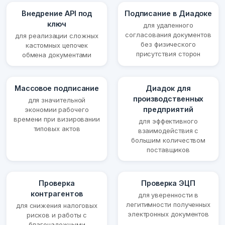
Внедрение API под
Подписание в Диадоке
ключ
для удаленного
согласования документов
для реализации сложных
без физического
кастомных цепочек
присутствия сторон
обмена документами
Массовое подписание
Диадок для
производственных
для значительной
предприятий
экономии рабочего
времени при визировании
для эффективного
типовых актов
взаимодействия с
большим количеством
поставщиков
Проверка
Проверка ЭЦП
контрагентов
для уверенности в
легитимности полученных
для снижения налоговых
электронных документов
рисков и работы с
благонадежными