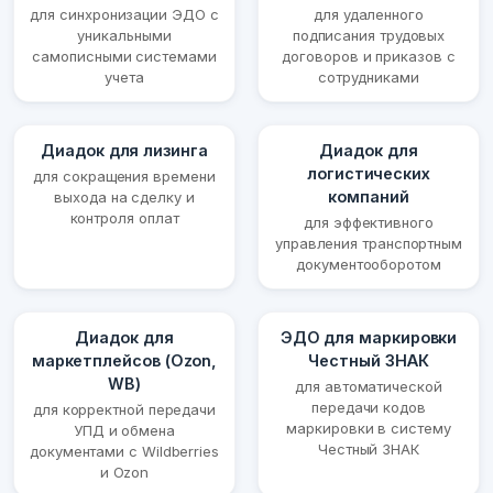
для синхронизации ЭДО с
для удаленного
уникальными
подписания трудовых
самописными системами
договоров и приказов с
учета
сотрудниками
Диадок для лизинга
Диадок для
логистических
для сокращения времени
компаний
выхода на сделку и
контроля оплат
для эффективного
управления транспортным
документооборотом
Диадок для
ЭДО для маркировки
маркетплейсов (Ozon,
Честный ЗНАК
WB)
для автоматической
передачи кодов
для корректной передачи
маркировки в систему
УПД и обмена
Честный ЗНАК
документами с Wildberries
и Ozon