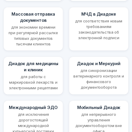
Массовая отправка
МЧД в Диадоке
документов
для соответствия новым
требованиям
для экономии времени
законодательства об
при регулярной рассылке
электронной подписи
типовых документов
тысячам клиентов
Диадок для медицины
Диадок и Меркурий
и клиник
для синхронизации
ветеринарного контроля и
для работы с
финансового
маркировкой лекарств и
документооборота
электронными рецептами
Международный ЭДО
Мобильный Диадок
для исключения
для непрерывного
дорогостоящей
управления
международной
документооборотом вне
курьерской доставки
офиса