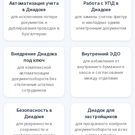
Автоматизация учета
Работа с УПД в
в Диадоке
Диадоке
для исключения потери
для замены счетов-фактур
документов и
и накладных одним
дублирования проводок в
электронным документом
бухгалтерии
Внедрение Диадока
Внутренний ЭДО
под ключ
для избавления от
внутреннего бумажного
для комплексной
хаоса и согласования
автоматизации
между отделами
документооборота без
отвлечения штатных
сотрудников
Безопасность в
Диадок для
Диадоке
застройщиков
для уверенности в
для прозрачного контроля
сохранности и
документооборота на всех