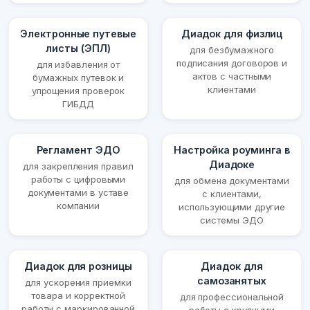
Электронные путевые
Диадок для физлиц
листы (ЭПЛ)
для безбумажного
подписания договоров и
для избавления от
актов с частными
бумажных путевок и
клиентами
упрощения проверок
ГИБДД
Регламент ЭДО
Настройка роуминга в
Диадоке
для закрепления правил
работы с цифровыми
для обмена документами
документами в уставе
с клиентами,
компании
использующими другие
системы ЭДО
Диадок для розницы
Диадок для
самозанятых
для ускорения приемки
товара и корректной
для профессиональной
работы с маркированной