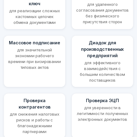
ключ
для удаленного
согласования документов
для реализации сложных
без физического
кастомных цепочек
присутствия сторон
обмена документами
Массовое подписание
Диадок для
производственных
для значительной
предприятий
экономии рабочего
времени при визировании
для эффективного
типовых актов
взаимодействия с
большим количеством
поставщиков
Проверка
Проверка ЭЦП
контрагентов
для уверенности в
легитимности полученных
для снижения налоговых
электронных документов
рисков и работы с
благонадежными
партнерами