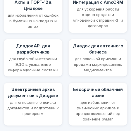
Акты и ТОРГ-12 в
Интеграция с AmoCRM
Диадоке
для ускорения работы
отдела продаж и
для избавления от ошибок
мгновенной отправки КП и
в бумажных накладных и
договоров
актах
Диадок API для
Диадок для аптечного
разработчиков
бизнеса
для глубокой интеграции
для законной приемки и
ЭДО в уникальные
продажи маркированных
информационные системы
медикаментов
Электронный архив
Бессрочный облачный
документов в Диадоке
архив
для мгновенного поиска
для избавления от
документов и подготовки к
физических архивов и
проверкам
аренды помещений под
хранение бумаг