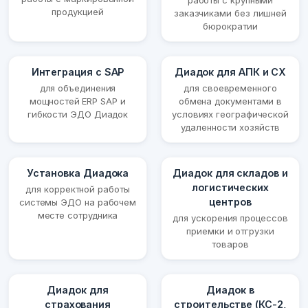
работы с крупными
продукцией
заказчиками без лишней
бюрократии
Интеграция с SAP
Диадок для АПК и СХ
для объединения
для своевременного
мощностей ERP SAP и
обмена документами в
гибкости ЭДО Диадок
условиях географической
удаленности хозяйств
Установка Диадока
Диадок для складов и
логистических
для корректной работы
центров
системы ЭДО на рабочем
месте сотрудника
для ускорения процессов
приемки и отгрузки
товаров
Диадок для
Диадок в
страхования
строительстве (КС-2,