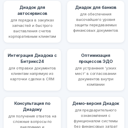
Диадок для
Диадок для банков
автосервисов
для обеспечения
высочайшего уровня
для порядка в закупках
защиты передаваемых
запчастей и быстрого
финансовых документов
выставления счетов
корпоративным клиентам
Интеграция Диадока с
Оптимизация
Битрикс24
процессов ЭДО
для отправки документов
для устранения 'узких
клиентам напрямую из
мест' в согласовании
карточки сделки в CRM
документов внутри
компании
Консультация по
Демо-версия Диадок
Диадоку
для предварительного
ознакомления с
для получения ответов на
функционалом системы
сложные вопросы по
без финансовых затрат
внедрению и