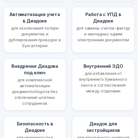
Автоматизация учета
Работа с УПД в
в Диадоке
Диадоке
для исключения потери
для замены счетов-фактур
документов и
и накладных одним
дублирования проводок в
электронным документом
бухгалтерии
Внедрение Диадока
Внутренний ЭДО
под ключ
для избавления от
внутреннего бумажного
для комплексной
хаоса и согласования
автоматизации
между отделами
документооборота без
отвлечения штатных
сотрудников
Безопасность в
Диадок для
Диадоке
застройщиков
для уверенности в
для прозрачного контроля