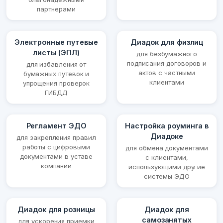
партнерами
Электронные путевые
Диадок для физлиц
листы (ЭПЛ)
для безбумажного
подписания договоров и
для избавления от
актов с частными
бумажных путевок и
клиентами
упрощения проверок
ГИБДД
Регламент ЭДО
Настройка роуминга в
Диадоке
для закрепления правил
работы с цифровыми
для обмена документами
документами в уставе
с клиентами,
компании
использующими другие
системы ЭДО
Диадок для розницы
Диадок для
самозанятых
для ускорения приемки