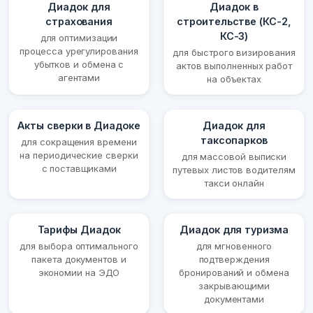
Диадок для
Диадок в
страхования
строительстве (КС-2,
КС-3)
для оптимизации
процесса урегулирования
для быстрого визирования
убытков и обмена с
актов выполненных работ
агентами
на объектах
Акты сверки в Диадоке
Диадок для
таксопарков
для сокращения времени
на периодические сверки
для массовой выписки
с поставщиками
путевых листов водителям
такси онлайн
Тарифы Диадок
Диадок для туризма
для выбора оптимального
для мгновенного
пакета документов и
подтверждения
экономии на ЭДО
бронирований и обмена
закрывающими
документами