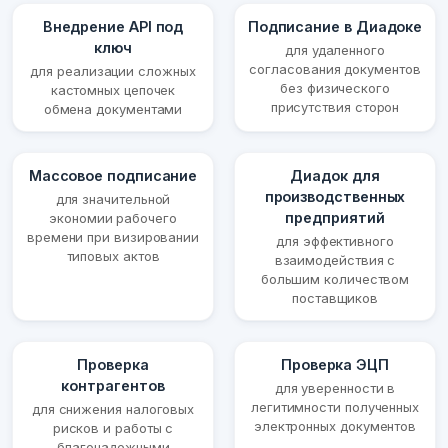
Внедрение API под
Подписание в Диадоке
ключ
для удаленного
согласования документов
для реализации сложных
без физического
кастомных цепочек
присутствия сторон
обмена документами
Массовое подписание
Диадок для
производственных
для значительной
предприятий
экономии рабочего
времени при визировании
для эффективного
типовых актов
взаимодействия с
большим количеством
поставщиков
Проверка
Проверка ЭЦП
контрагентов
для уверенности в
легитимности полученных
для снижения налоговых
электронных документов
рисков и работы с
благонадежными