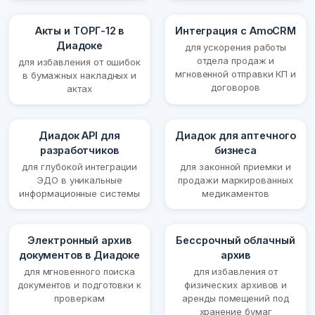
Акты и ТОРГ-12 в
Интеграция с AmoCRM
Диадоке
для ускорения работы
отдела продаж и
для избавления от ошибок
мгновенной отправки КП и
в бумажных накладных и
договоров
актах
Диадок API для
Диадок для аптечного
разработчиков
бизнеса
для глубокой интеграции
для законной приемки и
ЭДО в уникальные
продажи маркированных
информационные системы
медикаментов
Электронный архив
Бессрочный облачный
документов в Диадоке
архив
для мгновенного поиска
для избавления от
документов и подготовки к
физических архивов и
проверкам
аренды помещений под
хранение бумаг