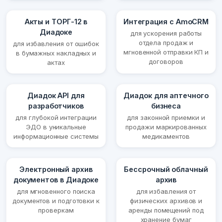
Акты и ТОРГ-12 в
Интеграция с AmoCRM
Диадоке
для ускорения работы
отдела продаж и
для избавления от ошибок
мгновенной отправки КП и
в бумажных накладных и
договоров
актах
Диадок API для
Диадок для аптечного
разработчиков
бизнеса
для глубокой интеграции
для законной приемки и
ЭДО в уникальные
продажи маркированных
информационные системы
медикаментов
Электронный архив
Бессрочный облачный
документов в Диадоке
архив
для мгновенного поиска
для избавления от
документов и подготовки к
физических архивов и
проверкам
аренды помещений под
хранение бумаг