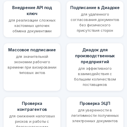
Внедрение API под
Подписание в Диадоке
ключ
для удаленного
согласования документов
для реализации сложных
без физического
кастомных цепочек
присутствия сторон
обмена документами
Массовое подписание
Диадок для
производственных
для значительной
предприятий
экономии рабочего
времени при визировании
для эффективного
типовых актов
взаимодействия с
большим количеством
поставщиков
Проверка
Проверка ЭЦП
контрагентов
для уверенности в
легитимности полученных
для снижения налоговых
электронных документов
рисков и работы с
благонадежными