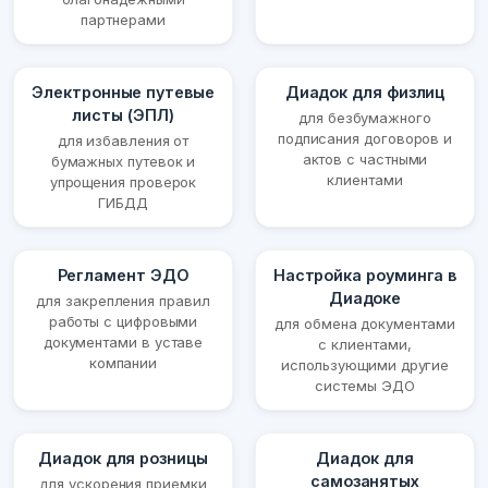
партнерами
Электронные путевые
Диадок для физлиц
листы (ЭПЛ)
для безбумажного
подписания договоров и
для избавления от
актов с частными
бумажных путевок и
клиентами
упрощения проверок
ГИБДД
Регламент ЭДО
Настройка роуминга в
Диадоке
для закрепления правил
работы с цифровыми
для обмена документами
документами в уставе
с клиентами,
компании
использующими другие
системы ЭДО
Диадок для розницы
Диадок для
самозанятых
для ускорения приемки