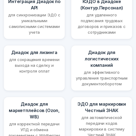
Интеграция Диадок по
КЭДО в Диадоке
API
(Контур.Персонал)
для синхронизации ЭДО с
для удаленного
уникальными
подписания трудовых
самописными системами
договоров и приказов с
учета
сотрудниками
Диадок для лизинга
Диадок для
логистических
для сокращения времени
компаний
выхода на сделку и
контроля оплат
для эффективного
управления транспортным
документооборотом
Диадок для
ЭДО для маркировки
маркетплейсов (Ozon,
Честный ЗНАК
WB)
для автоматической
передачи кодов
для корректной передачи
маркировки в систему
УПД и обмена
Честный ЗНАК
документами с Wildberries