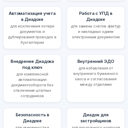
Автоматизация учета
Работа с УПД в
в Диадоке
Диадоке
для исключения потери
для замены счетов-фактур
документов и
и накладных одним
дублирования проводок в
электронным документом
бухгалтерии
Внедрение Диадока
Внутренний ЭДО
под ключ
для избавления от
внутреннего бумажного
для комплексной
хаоса и согласования
автоматизации
между отделами
документооборота без
отвлечения штатных
сотрудников
Безопасность в
Диадок для
Диадоке
застройщиков
для уверенности в
для прозрачного контроля