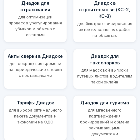
Диадок для
Диадок в
страхования
строительстве (КС-2,
КС-3)
для оптимизации
процесса урегулирования
для быстрого визирования
убытков и обмена с
актов выполненных работ
агентами
на объектах
Акты сверки в Диадоке
Диадок для
таксопарков
для сокращения времени
на периодические сверки
для массовой выписки
с поставщиками
путевых листов водителям
такси онлайн
Тарифы Диадок
Диадок для туризма
для выбора оптимального
для мгновенного
пакета документов и
подтверждения
экономии на ЭДО
бронирований и обмена
закрывающими
документами