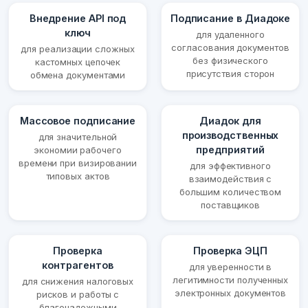
Внедрение API под
Подписание в Диадоке
ключ
для удаленного
согласования документов
для реализации сложных
без физического
кастомных цепочек
присутствия сторон
обмена документами
Массовое подписание
Диадок для
производственных
для значительной
предприятий
экономии рабочего
времени при визировании
для эффективного
типовых актов
взаимодействия с
большим количеством
поставщиков
Проверка
Проверка ЭЦП
контрагентов
для уверенности в
легитимности полученных
для снижения налоговых
электронных документов
рисков и работы с
благонадежными