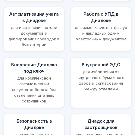
Автоматизация учета
Работа с УПД в
в Диадоке
Диадоке
для исключения потери
для замены счетов-фактур
документов и
и накладных одним
дублирования проводок в
электронным документом
бухгалтерии
Внедрение Диадока
Внутренний ЭДО
под ключ
для избавления от
внутреннего бумажного
для комплексной
хаоса и согласования
автоматизации
между отделами
документооборота без
отвлечения штатных
сотрудников
Безопасность в
Диадок для
Диадоке
застройщиков
для уверенности в
для прозрачного контроля