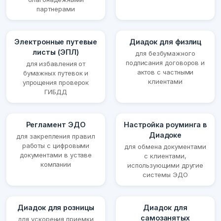
партнерами
Электронные путевые
Диадок для физлиц
листы (ЭПЛ)
для безбумажного
подписания договоров и
для избавления от
актов с частными
бумажных путевок и
клиентами
упрощения проверок
ГИБДД
Регламент ЭДО
Настройка роуминга в
Диадоке
для закрепления правил
работы с цифровыми
для обмена документами
документами в уставе
с клиентами,
компании
использующими другие
системы ЭДО
Диадок для розницы
Диадок для
самозанятых
для ускорения приемки