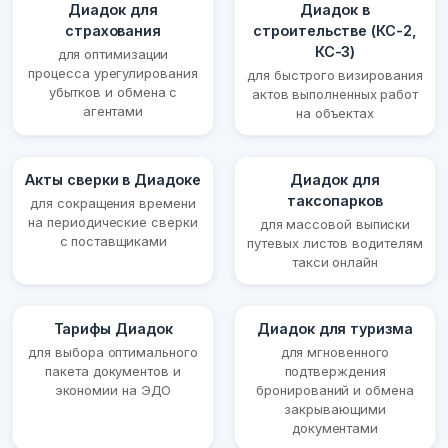
Диадок для
Диадок в
страхования
строительстве (КС-2,
КС-3)
для оптимизации
процесса урегулирования
для быстрого визирования
убытков и обмена с
актов выполненных работ
агентами
на объектах
Акты сверки в Диадоке
Диадок для
таксопарков
для сокращения времени
на периодические сверки
для массовой выписки
с поставщиками
путевых листов водителям
такси онлайн
Тарифы Диадок
Диадок для туризма
для выбора оптимального
для мгновенного
пакета документов и
подтверждения
экономии на ЭДО
бронирований и обмена
закрывающими
документами