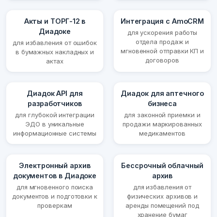
Акты и ТОРГ-12 в
Интеграция с AmoCRM
Диадоке
для ускорения работы
отдела продаж и
для избавления от ошибок
мгновенной отправки КП и
в бумажных накладных и
договоров
актах
Диадок API для
Диадок для аптечного
разработчиков
бизнеса
для глубокой интеграции
для законной приемки и
ЭДО в уникальные
продажи маркированных
информационные системы
медикаментов
Электронный архив
Бессрочный облачный
документов в Диадоке
архив
для мгновенного поиска
для избавления от
документов и подготовки к
физических архивов и
проверкам
аренды помещений под
хранение бумаг