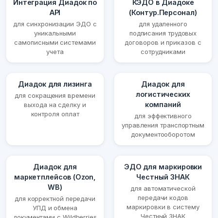
Интеграция Диадок по
КЭДО в Диадоке
API
(Контур.Персонал)
для синхронизации ЭДО с
для удаленного
уникальными
подписания трудовых
самописными системами
договоров и приказов с
учета
сотрудниками
Диадок для лизинга
Диадок для
логистических
для сокращения времени
компаний
выхода на сделку и
контроля оплат
для эффективного
управления транспортным
документооборотом
Диадок для
ЭДО для маркировки
маркетплейсов (Ozon,
Честный ЗНАК
WB)
для автоматической
передачи кодов
для корректной передачи
маркировки в систему
УПД и обмена
Честный ЗНАК
документами с Wildberries