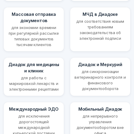
Массовая отправка
МЧД в Диадоке
документов
для соответствия новым
требованиям
для экономии времени
законодательства об
при регулярной рассылке
электронной подписи
типовых документов
тысячам клиентов
Диадок для медицины
Диадок и Меркурий
и клиник
для синхронизации
ветеринарного контроля и
для работы с
финансового
маркировкой лекарств и
документооборота
электронными рецептами
Международный ЭДО
Мобильный Диадок
для исключения
для непрерывного
дорогостоящей
управления
международной
документооборотом вне
курьерской доставки
офиса