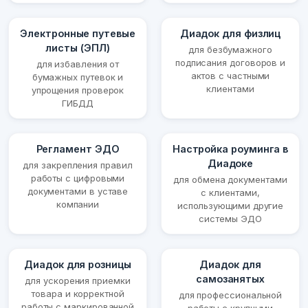
Электронные путевые
Диадок для физлиц
листы (ЭПЛ)
для безбумажного
подписания договоров и
для избавления от
актов с частными
бумажных путевок и
клиентами
упрощения проверок
ГИБДД
Регламент ЭДО
Настройка роуминга в
Диадоке
для закрепления правил
работы с цифровыми
для обмена документами
документами в уставе
с клиентами,
компании
использующими другие
системы ЭДО
Диадок для розницы
Диадок для
самозанятых
для ускорения приемки
товара и корректной
для профессиональной
работы с маркированной