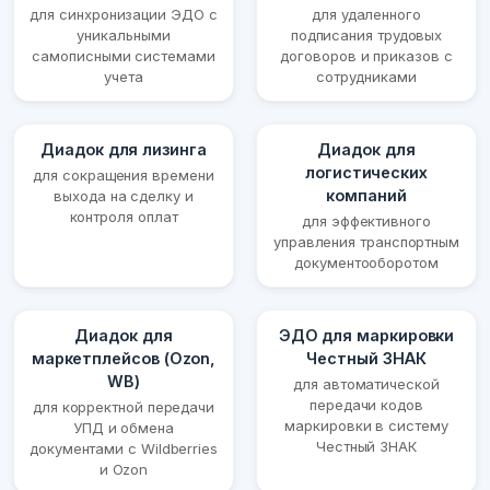
для синхронизации ЭДО с
для удаленного
уникальными
подписания трудовых
самописными системами
договоров и приказов с
учета
сотрудниками
Диадок для лизинга
Диадок для
логистических
для сокращения времени
компаний
выхода на сделку и
контроля оплат
для эффективного
управления транспортным
документооборотом
Диадок для
ЭДО для маркировки
маркетплейсов (Ozon,
Честный ЗНАК
WB)
для автоматической
передачи кодов
для корректной передачи
маркировки в систему
УПД и обмена
Честный ЗНАК
документами с Wildberries
и Ozon