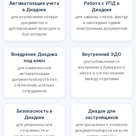
Автоматизация учета
Работа с УПД в
в Диадоке
Диадоке
для исключения потери
для замены счетов-фактур
документов и
и накладных одним
дублирования проводок в
электронным документом
бухгалтерии
Внедрение Диадока
Внутренний ЭДО
под ключ
для избавления от
внутреннего бумажного
для комплексной
хаоса и согласования
автоматизации
между отделами
документооборота без
отвлечения штатных
сотрудников
Безопасность в
Диадок для
Диадоке
застройщиков
для уверенности в
для прозрачного контроля
сохранности и
документооборота на всех