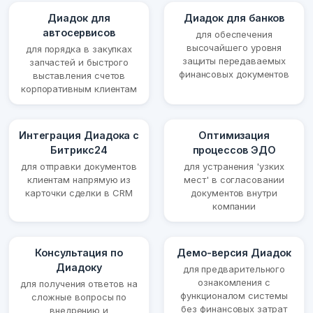
Диадок для
Диадок для банков
автосервисов
для обеспечения
высочайшего уровня
для порядка в закупках
защиты передаваемых
запчастей и быстрого
финансовых документов
выставления счетов
корпоративным клиентам
Интеграция Диадока с
Оптимизация
Битрикс24
процессов ЭДО
для отправки документов
для устранения 'узких
клиентам напрямую из
мест' в согласовании
карточки сделки в CRM
документов внутри
компании
Консультация по
Демо-версия Диадок
Диадоку
для предварительного
ознакомления с
для получения ответов на
функционалом системы
сложные вопросы по
без финансовых затрат
внедрению и