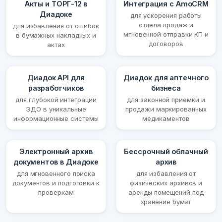
Акты и ТОРГ-12 в
Интеграция с AmoCRM
Диадоке
для ускорения работы
отдела продаж и
для избавления от ошибок
мгновенной отправки КП и
в бумажных накладных и
договоров
актах
Диадок API для
Диадок для аптечного
разработчиков
бизнеса
для глубокой интеграции
для законной приемки и
ЭДО в уникальные
продажи маркированных
информационные системы
медикаментов
Электронный архив
Бессрочный облачный
документов в Диадоке
архив
для мгновенного поиска
для избавления от
документов и подготовки к
физических архивов и
проверкам
аренды помещений под
хранение бумаг