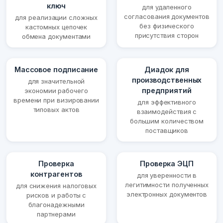
ключ
для удаленного
согласования документов
для реализации сложных
без физического
кастомных цепочек
присутствия сторон
обмена документами
Массовое подписание
Диадок для
производственных
для значительной
предприятий
экономии рабочего
времени при визировании
для эффективного
типовых актов
взаимодействия с
большим количеством
поставщиков
Проверка
Проверка ЭЦП
контрагентов
для уверенности в
легитимности полученных
для снижения налоговых
электронных документов
рисков и работы с
благонадежными
партнерами