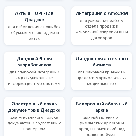
Акты и ТОРГ-12 в
Интеграция с AmoCRM
Диадоке
для ускорения работы
отдела продаж и
для избавления от ошибок
мгновенной отправки КП и
в бумажных накладных и
договоров
актах
Диадок API для
Диадок для аптечного
разработчиков
бизнеса
для глубокой интеграции
для законной приемки и
ЭДО в уникальные
продажи маркированных
информационные системы
медикаментов
Электронный архив
Бессрочный облачный
документов в Диадоке
архив
для мгновенного поиска
для избавления от
документов и подготовки к
физических архивов и
проверкам
аренды помещений под
хранение бумаг