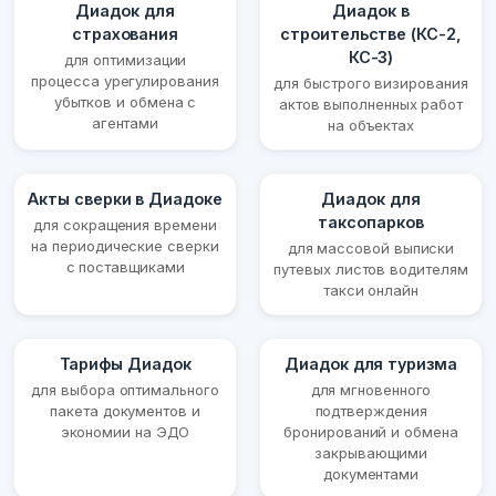
Диадок для
Диадок в
страхования
строительстве (КС-2,
КС-3)
для оптимизации
процесса урегулирования
для быстрого визирования
убытков и обмена с
актов выполненных работ
агентами
на объектах
Акты сверки в Диадоке
Диадок для
таксопарков
для сокращения времени
на периодические сверки
для массовой выписки
с поставщиками
путевых листов водителям
такси онлайн
Тарифы Диадок
Диадок для туризма
для выбора оптимального
для мгновенного
пакета документов и
подтверждения
экономии на ЭДО
бронирований и обмена
закрывающими
документами