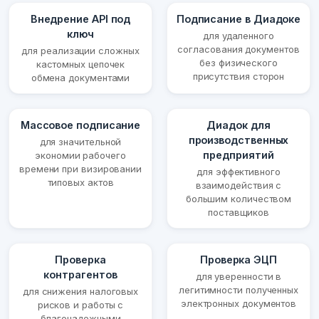
Внедрение API под
Подписание в Диадоке
ключ
для удаленного
согласования документов
для реализации сложных
без физического
кастомных цепочек
присутствия сторон
обмена документами
Массовое подписание
Диадок для
производственных
для значительной
предприятий
экономии рабочего
времени при визировании
для эффективного
типовых актов
взаимодействия с
большим количеством
поставщиков
Проверка
Проверка ЭЦП
контрагентов
для уверенности в
легитимности полученных
для снижения налоговых
электронных документов
рисков и работы с
благонадежными