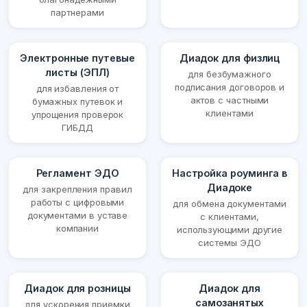
партнерами
Электронные путевые
Диадок для физлиц
листы (ЭПЛ)
для безбумажного
подписания договоров и
для избавления от
актов с частными
бумажных путевок и
клиентами
упрощения проверок
ГИБДД
Регламент ЭДО
Настройка роуминга в
Диадоке
для закрепления правил
работы с цифровыми
для обмена документами
документами в уставе
с клиентами,
компании
использующими другие
системы ЭДО
Диадок для розницы
Диадок для
самозанятых
для ускорения приемки