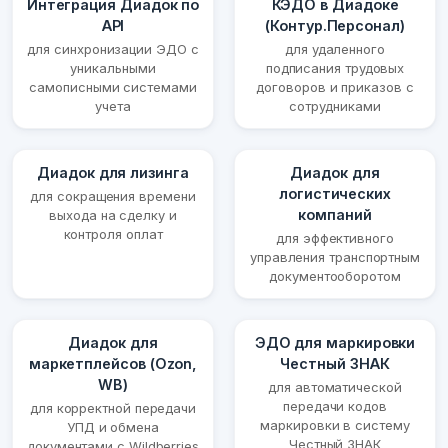
Интеграция Диадок по
КЭДО в Диадоке
API
(Контур.Персонал)
для синхронизации ЭДО с
для удаленного
уникальными
подписания трудовых
самописными системами
договоров и приказов с
учета
сотрудниками
Диадок для лизинга
Диадок для
логистических
для сокращения времени
компаний
выхода на сделку и
контроля оплат
для эффективного
управления транспортным
документооборотом
Диадок для
ЭДО для маркировки
маркетплейсов (Ozon,
Честный ЗНАК
WB)
для автоматической
передачи кодов
для корректной передачи
маркировки в систему
УПД и обмена
Честный ЗНАК
документами с Wildberries