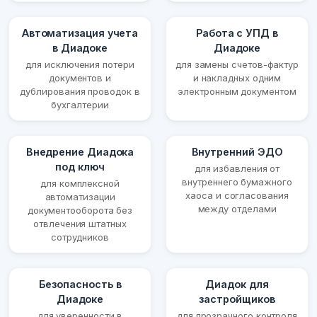
Автоматизация учета
Работа с УПД в
в Диадоке
Диадоке
для исключения потери
для замены счетов-фактур
документов и
и накладных одним
дублирования проводок в
электронным документом
бухгалтерии
Внедрение Диадока
Внутренний ЭДО
под ключ
для избавления от
внутреннего бумажного
для комплексной
хаоса и согласования
автоматизации
между отделами
документооборота без
отвлечения штатных
сотрудников
Безопасность в
Диадок для
Диадоке
застройщиков
для уверенности в
для прозрачного контроля