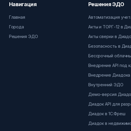
Навигация
Решения ЭДО
Главная
Автоматизация учет
Города
Акты и ТОРГ-12 в Д
Решения ЭДО
Акты сверки в Диад
Безопасность в Диа
Бессрочный облачны
Внедрение API под 
Внедрение Диадока
Внутренний ЭДО
Демо-версия Диадо
Диадок API для раз
Диадок в 1С:Фреш
Диадок в недвижим