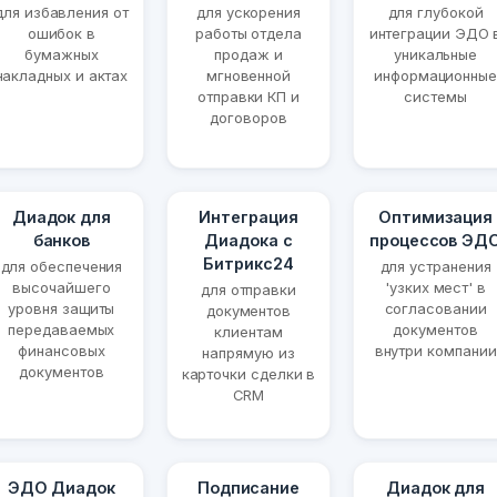
для избавления от
для ускорения
для глубокой
ошибок в
работы отдела
интеграции ЭДО 
бумажных
продаж и
уникальные
накладных и актах
мгновенной
информационные
отправки КП и
системы
договоров
Диадок для
Интеграция
Оптимизация
банков
Диадока с
процессов ЭД
Битрикс24
для обеспечения
для устранения
высочайшего
'узких мест' в
для отправки
уровня защиты
согласовании
документов
передаваемых
документов
клиентам
финансовых
внутри компании
напрямую из
документов
карточки сделки в
CRM
ЭДО Диадок
Подписание
Диадок для