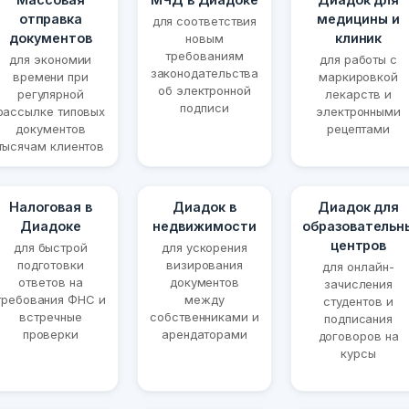
отправка
медицины и
для соответствия
документов
клиник
новым
требованиям
для экономии
для работы с
законодательства
времени при
маркировкой
об электронной
регулярной
лекарств и
подписи
рассылке типовых
электронными
документов
рецептами
тысячам клиентов
Налоговая в
Диадок в
Диадок для
Диадоке
недвижимости
образовательн
центров
для быстрой
для ускорения
подготовки
визирования
для онлайн-
ответов на
документов
зачисления
требования ФНС и
между
студентов и
встречные
собственниками и
подписания
проверки
арендаторами
договоров на
курсы