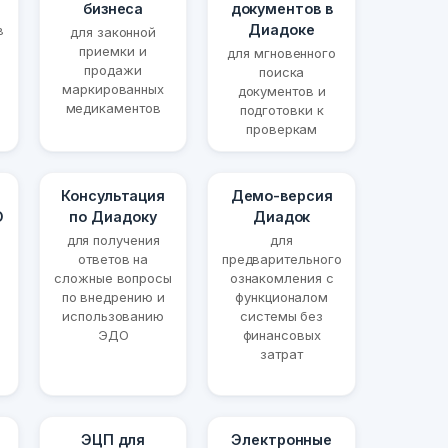
бизнеса
документов в
Диадоке
в
для законной
приемки и
для мгновенного
продажи
поиска
маркированных
документов и
медикаментов
подготовки к
проверкам
Консультация
Демо-версия
О
по Диадоку
Диадок
для получения
для
ответов на
предварительного
сложные вопросы
ознакомления с
по внедрению и
функционалом
использованию
системы без
ЭДО
финансовых
затрат
ЭЦП для
Электронные