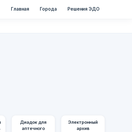
Главная
Города
Решения ЭДО
я
Диадок для
Электронный
в
аптечного
архив