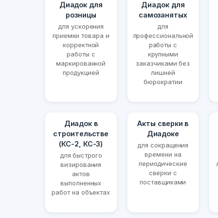
Диадок для
Диадок для
розницы
самозанятых
для ускорения
для
приемки товара и
профессиональной
корректной
работы с
работы с
крупными
маркированной
заказчиками без
продукцией
лишней
бюрократии
Диадок в
Акты сверки в
строительстве
Диадоке
(КС-2, КС-3)
для сокращения
времени на
для быстрого
периодические
визирования
сверки с
актов
поставщиками
выполненных
работ на объектах