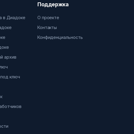
Поддержка
а в Диадоке
О проекте
иадоке
Контакты
оке
Конфиденциальность
доке
й архив
ключ
 под ключ
к
работчиков
ости