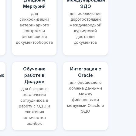
Меркурий
ЭДО
для
для исключения
синхронизации
дорогостоящей
ветеринарного
международной
контроля и
курьерской
финансового
доставки
документооборота
документов
Обучение
Интеграция с
ых
работе в
Oracle
Диадоке
для бесшовного
обмена данными
для быстрого
между
вовлечения
финансовыми
сотрудников в
модулями Oracle и
работу с ЭДО и
ЭДО
снижения
количества
ошибок