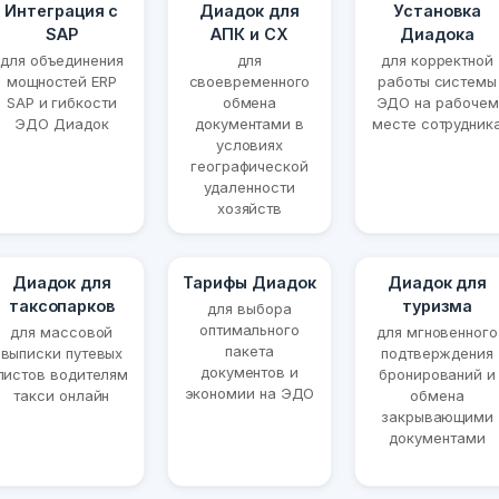
Интеграция с
Диадок для
Установка
SAP
АПК и СХ
Диадока
для объединения
для
для корректной
мощностей ERP
своевременного
работы системы
SAP и гибкости
обмена
ЭДО на рабочем
ЭДО Диадок
документами в
месте сотрудник
условиях
географической
удаленности
хозяйств
Диадок для
Тарифы Диадок
Диадок для
таксопарков
туризма
для выбора
оптимального
для массовой
для мгновенного
пакета
выписки путевых
подтверждения
документов и
листов водителям
бронирований и
экономии на ЭДО
такси онлайн
обмена
закрывающими
документами