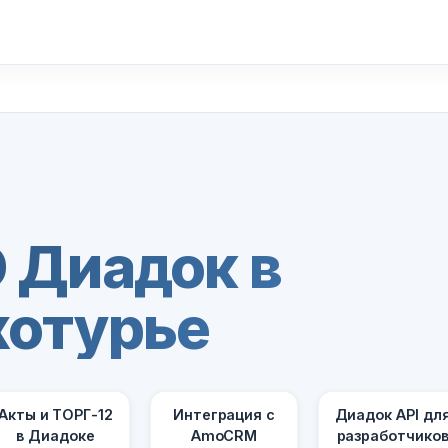
 Диадок в
хотурье
Акты и ТОРГ-12
Интеграция с
Диадок API дл
в Диадоке
AmoCRM
разработчико