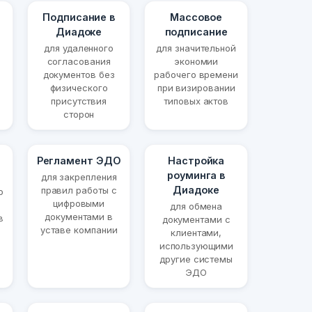
Подписание в
Массовое
Диадоке
подписание
для удаленного
для значительной
согласования
экономии
документов без
рабочего времени
физического
при визировании
присутствия
типовых актов
сторон
Регламент ЭДО
Настройка
роуминга в
для закрепления
Диадоке
правил работы с
о
цифровыми
для обмена
документами в
в
документами с
уставе компании
клиентами,
использующими
другие системы
ЭДО