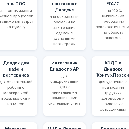
для ООО
договоров в
ЕГАИС
Диадоке
для оптимизации
для 100%
бизнес-процессов
выполнения
для сокращения
и снижения затрат
требований
времени на
на бумагу
законодательств
заключение
по обороту
сделок с
алкоголя
удаленными
партнерами
Диадок для
Интеграция
КЭДО в
кафе и
Диадок по API
Диадоке
ресторанов
(Контур.Персон
для
синхронизации
для обязательной
для удаленного
ЭДО с
работы с
подписания
уникальными
маркировкой
трудовых
самописными
воды, молока и
договоров и
системами учета
напитков
приказов с
сотрудниками
Массовая
МЧД в Диадоке
Диадок для