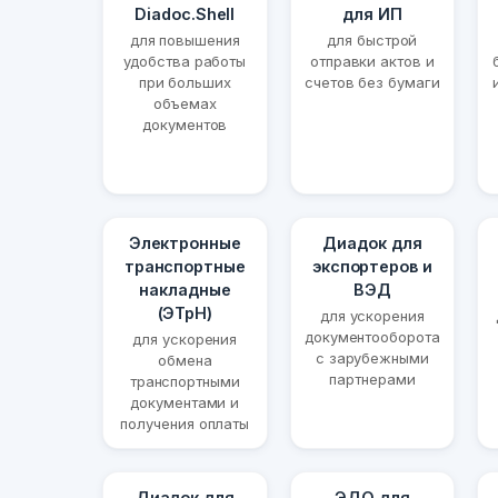
Diadoc.Shell
для ИП
для повышения
для быстрой
удобства работы
отправки актов и
при больших
счетов без бумаги
объемах
документов
Электронные
Диадок для
транспортные
экспортеров и
накладные
ВЭД
(ЭТрН)
для ускорения
документооборота
для ускорения
с зарубежными
обмена
партнерами
транспортными
документами и
получения оплаты
Диадок для
ЭДО для