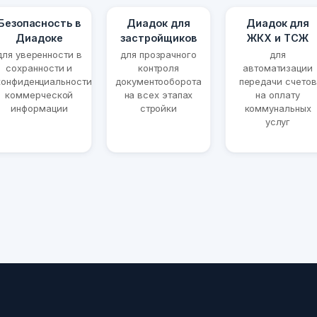
Безопасность в
Диадок для
Диадок для
Диадоке
застройщиков
ЖКХ и ТСЖ
для уверенности в
для прозрачного
для
сохранности и
контроля
автоматизации
конфиденциальности
документооборота
передачи счетов
коммерческой
на всех этапах
на оплату
информации
стройки
коммунальных
услуг