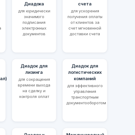
Диадока
счета
для юридически
для ускорения
значимого
получения оплаты
подписания
от клиентов за
а
электронных
счет мгновенной
документов
доставки счета
Диадок для
Диадок для
лизинга
логистических
ал)
компаний
для сокращения
времени выхода
для эффективного
на сделку и
управления
контроля оплат
транспортным
документооборотом
Диадок и
Международный