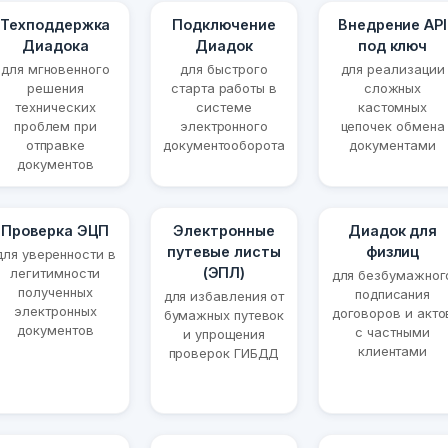
Техподдержка
Подключение
Внедрение API
Диадока
Диадок
под ключ
для мгновенного
для быстрого
для реализации
решения
старта работы в
сложных
технических
системе
кастомных
проблем при
электронного
цепочек обмена
отправке
документооборота
документами
документов
Проверка ЭЦП
Электронные
Диадок для
путевые листы
физлиц
для уверенности в
(ЭПЛ)
легитимности
для безбумажног
полученных
подписания
для избавления от
электронных
договоров и акто
бумажных путевок
документов
с частными
и упрощения
клиентами
проверок ГИБДД