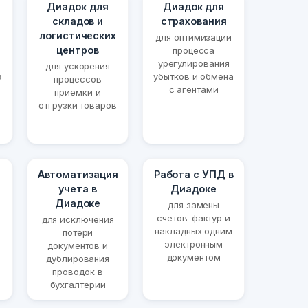
Диадок для
Диадок для
складов и
страхования
логистических
для оптимизации
центров
процесса
урегулирования
для ускорения
а
убытков и обмена
процессов
с агентами
приемки и
отгрузки товаров
Автоматизация
Работа с УПД в
учета в
Диадоке
Диадоке
для замены
счетов-фактур и
для исключения
накладных одним
потери
электронным
документов и
документом
дублирования
проводок в
бухгалтерии