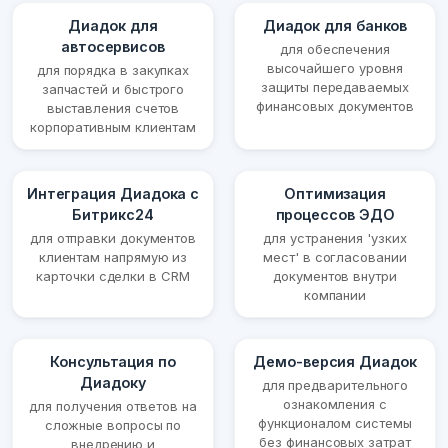
Диадок для
Диадок для банков
автосервисов
для обеспечения
высочайшего уровня
для порядка в закупках
защиты передаваемых
запчастей и быстрого
финансовых документов
выставления счетов
корпоративным клиентам
Интеграция Диадока с
Оптимизация
Битрикс24
процессов ЭДО
для отправки документов
для устранения 'узких
клиентам напрямую из
мест' в согласовании
карточки сделки в CRM
документов внутри
компании
Консультация по
Демо-версия Диадок
Диадоку
для предварительного
ознакомления с
для получения ответов на
функционалом системы
сложные вопросы по
без финансовых затрат
внедрению и