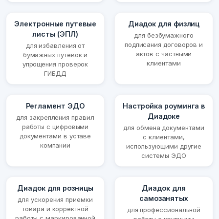
Электронные путевые
Диадок для физлиц
листы (ЭПЛ)
для безбумажного
подписания договоров и
для избавления от
актов с частными
бумажных путевок и
клиентами
упрощения проверок
ГИБДД
Регламент ЭДО
Настройка роуминга в
Диадоке
для закрепления правил
работы с цифровыми
для обмена документами
документами в уставе
с клиентами,
компании
использующими другие
системы ЭДО
Диадок для розницы
Диадок для
самозанятых
для ускорения приемки
товара и корректной
для профессиональной
работы с маркированной