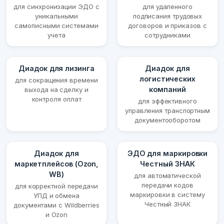
для синхронизации ЭДО с
для удаленного
уникальными
подписания трудовых
самописными системами
договоров и приказов с
учета
сотрудниками
Диадок для лизинга
Диадок для
логистических
для сокращения времени
компаний
выхода на сделку и
контроля оплат
для эффективного
управления транспортным
документооборотом
Диадок для
ЭДО для маркировки
маркетплейсов (Ozon,
Честный ЗНАК
WB)
для автоматической
передачи кодов
для корректной передачи
маркировки в систему
УПД и обмена
Честный ЗНАК
документами с Wildberries
и Ozon