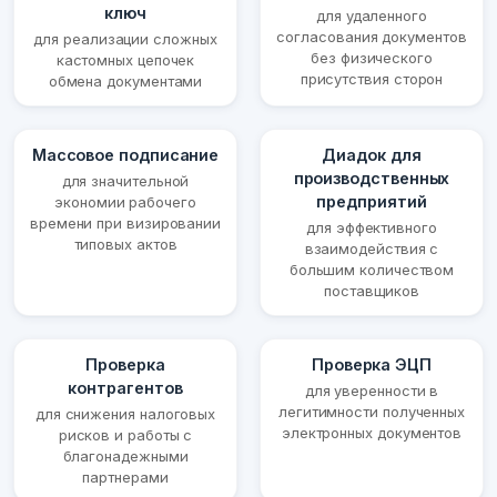
ключ
для удаленного
согласования документов
для реализации сложных
без физического
кастомных цепочек
присутствия сторон
обмена документами
Массовое подписание
Диадок для
производственных
для значительной
предприятий
экономии рабочего
времени при визировании
для эффективного
типовых актов
взаимодействия с
большим количеством
поставщиков
Проверка
Проверка ЭЦП
контрагентов
для уверенности в
легитимности полученных
для снижения налоговых
электронных документов
рисков и работы с
благонадежными
партнерами