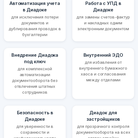
Автоматизация учета
Работа с УПД в
в Диадоке
Диадоке
для исключения потери
для замены счетов-фактур
документов и
и накладных одним
дублирования проводок в
электронным документом
бухгалтерии
Внедрение Диадока
Внутренний ЭДО
под ключ
для избавления от
внутреннего бумажного
для комплексной
хаоса и согласования
автоматизации
между отделами
документооборота без
отвлечения штатных
сотрудников
Безопасность в
Диадок для
Диадоке
застройщиков
для уверенности в
для прозрачного контроля
сохранности и
документооборота на всех