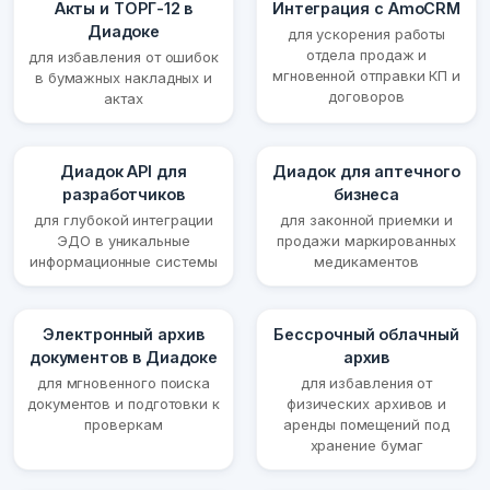
Акты и ТОРГ-12 в
Интеграция с AmoCRM
Диадоке
для ускорения работы
отдела продаж и
для избавления от ошибок
мгновенной отправки КП и
в бумажных накладных и
договоров
актах
Диадок API для
Диадок для аптечного
разработчиков
бизнеса
для глубокой интеграции
для законной приемки и
ЭДО в уникальные
продажи маркированных
информационные системы
медикаментов
Электронный архив
Бессрочный облачный
документов в Диадоке
архив
для мгновенного поиска
для избавления от
документов и подготовки к
физических архивов и
проверкам
аренды помещений под
хранение бумаг