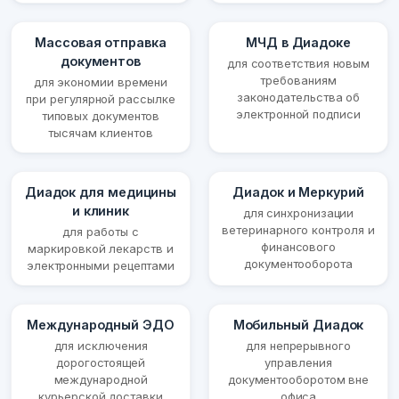
Массовая отправка
МЧД в Диадоке
документов
для соответствия новым
требованиям
для экономии времени
законодательства об
при регулярной рассылке
электронной подписи
типовых документов
тысячам клиентов
Диадок для медицины
Диадок и Меркурий
и клиник
для синхронизации
ветеринарного контроля и
для работы с
финансового
маркировкой лекарств и
документооборота
электронными рецептами
Международный ЭДО
Мобильный Диадок
для исключения
для непрерывного
дорогостоящей
управления
международной
документооборотом вне
курьерской доставки
офиса