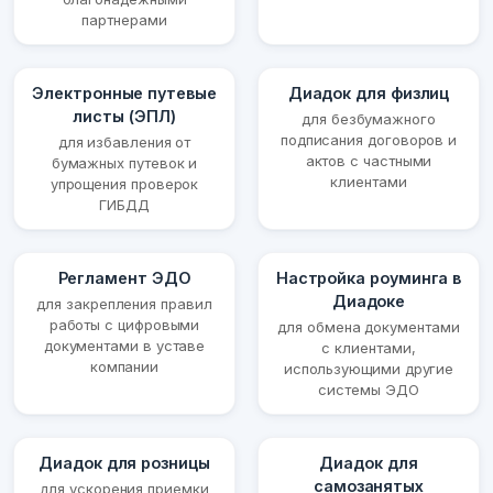
партнерами
Электронные путевые
Диадок для физлиц
листы (ЭПЛ)
для безбумажного
подписания договоров и
для избавления от
актов с частными
бумажных путевок и
клиентами
упрощения проверок
ГИБДД
Регламент ЭДО
Настройка роуминга в
Диадоке
для закрепления правил
работы с цифровыми
для обмена документами
документами в уставе
с клиентами,
компании
использующими другие
системы ЭДО
Диадок для розницы
Диадок для
самозанятых
для ускорения приемки