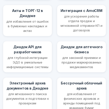
Акты и ТОРГ-12 в
Интеграция с AmoCRM
Диадоке
для ускорения работы
отдела продаж и
для избавления от ошибок
мгновенной отправки КП и
в бумажных накладных и
договоров
актах
Диадок API для
Диадок для аптечного
разработчиков
бизнеса
для глубокой интеграции
для законной приемки и
ЭДО в уникальные
продажи маркированных
информационные системы
медикаментов
Электронный архив
Бессрочный облачный
документов в Диадоке
архив
для мгновенного поиска
для избавления от
документов и подготовки к
физических архивов и
проверкам
аренды помещений под
хранение бумаг