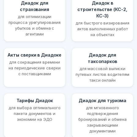
Диадок для
Диадок в
страхования
строительстве (КС-2,
КС-3)
для оптимизации
процесса урегулирования
для быстрого визирования
убытков и обмена с
актов выполненных работ
агентами
на объектах
Акты сверки в Диадоке
Диадок для
таксопарков
для сокращения времени
на периодические сверки
для массовой выписки
с поставщиками
путевых листов водителям
такси онлайн
Тарифы Диадок
Диадок для туризма
для выбора оптимального
для мгновенного
пакета документов и
подтверждения
экономии на ЭДО
бронирований и обмена
закрывающими
документами