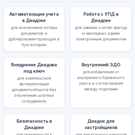
Автоматизация учета
Работа с УПД в
в Диадоке
Диадоке
для исключения потери
для замены счетов-фактур
документов и
и накладных одним
дублирования проводок в
электронным документом
бухгалтерии
Внедрение Диадока
Внутренний ЭДО
под ключ
для избавления от
внутреннего бумажного
для комплексной
хаоса и согласования
автоматизации
между отделами
документооборота без
отвлечения штатных
сотрудников
Безопасность в
Диадок для
Диадоке
застройщиков
для уверенности в
для прозрачного контроля