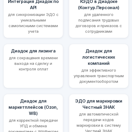
Интеграция Диадок по
КЭДО в Диадоке
API
(Контур.Персонал)
для синхронизации ЭДО с
для удаленного
уникальными
подписания трудовых
самописными системами
договоров и приказов с
учета
сотрудниками
Диадок для лизинга
Диадок для
логистических
для сокращения времени
компаний
выхода на сделку и
контроля оплат
для эффективного
управления транспортным
документооборотом
Диадок для
ЭДО для маркировки
маркетплейсов (Ozon,
Честный ЗНАК
WB)
для автоматической
передачи кодов
для корректной передачи
маркировки в систему
УПД и обмена
Честный ЗНАК
документами с Wildberries