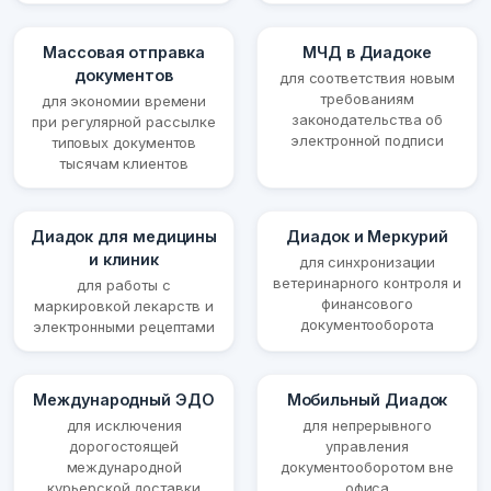
Массовая отправка
МЧД в Диадоке
документов
для соответствия новым
требованиям
для экономии времени
законодательства об
при регулярной рассылке
электронной подписи
типовых документов
тысячам клиентов
Диадок для медицины
Диадок и Меркурий
и клиник
для синхронизации
ветеринарного контроля и
для работы с
финансового
маркировкой лекарств и
документооборота
электронными рецептами
Международный ЭДО
Мобильный Диадок
для исключения
для непрерывного
дорогостоящей
управления
международной
документооборотом вне
курьерской доставки
офиса