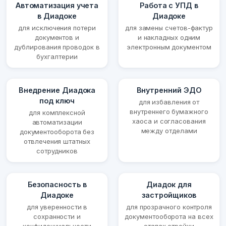
Автоматизация учета
Работа с УПД в
в Диадоке
Диадоке
для исключения потери
для замены счетов-фактур
документов и
и накладных одним
дублирования проводок в
электронным документом
бухгалтерии
Внедрение Диадока
Внутренний ЭДО
под ключ
для избавления от
внутреннего бумажного
для комплексной
хаоса и согласования
автоматизации
между отделами
документооборота без
отвлечения штатных
сотрудников
Безопасность в
Диадок для
Диадоке
застройщиков
для уверенности в
для прозрачного контроля
сохранности и
документооборота на всех