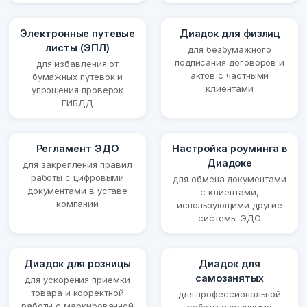
Электронные путевые
Диадок для физлиц
листы (ЭПЛ)
для безбумажного
подписания договоров и
для избавления от
актов с частными
бумажных путевок и
клиентами
упрощения проверок
ГИБДД
Регламент ЭДО
Настройка роуминга в
Диадоке
для закрепления правил
работы с цифровыми
для обмена документами
документами в уставе
с клиентами,
компании
использующими другие
системы ЭДО
Диадок для розницы
Диадок для
самозанятых
для ускорения приемки
товара и корректной
для профессиональной
работы с маркированной