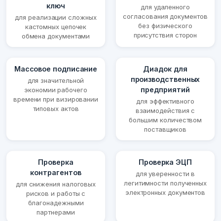
ключ
для удаленного
согласования документов
для реализации сложных
без физического
кастомных цепочек
присутствия сторон
обмена документами
Массовое подписание
Диадок для
производственных
для значительной
предприятий
экономии рабочего
времени при визировании
для эффективного
типовых актов
взаимодействия с
большим количеством
поставщиков
Проверка
Проверка ЭЦП
контрагентов
для уверенности в
легитимности полученных
для снижения налоговых
электронных документов
рисков и работы с
благонадежными
партнерами