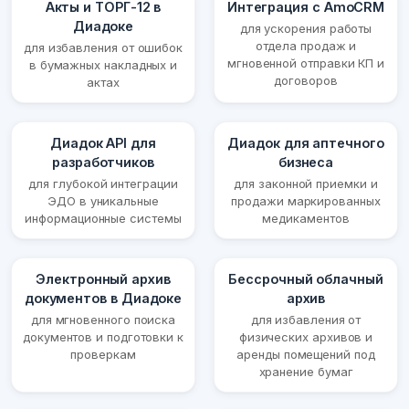
Акты и ТОРГ-12 в
Интеграция с AmoCRM
Диадоке
для ускорения работы
отдела продаж и
для избавления от ошибок
мгновенной отправки КП и
в бумажных накладных и
договоров
актах
Диадок API для
Диадок для аптечного
разработчиков
бизнеса
для глубокой интеграции
для законной приемки и
ЭДО в уникальные
продажи маркированных
информационные системы
медикаментов
Электронный архив
Бессрочный облачный
документов в Диадоке
архив
для мгновенного поиска
для избавления от
документов и подготовки к
физических архивов и
проверкам
аренды помещений под
хранение бумаг