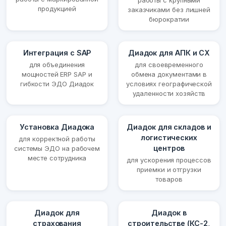
работы с крупными
продукцией
заказчиками без лишней
бюрократии
Интеграция с SAP
Диадок для АПК и СХ
для объединения
для своевременного
мощностей ERP SAP и
обмена документами в
гибкости ЭДО Диадок
условиях географической
удаленности хозяйств
Установка Диадока
Диадок для складов и
логистических
для корректной работы
центров
системы ЭДО на рабочем
месте сотрудника
для ускорения процессов
приемки и отгрузки
товаров
Диадок для
Диадок в
страхования
строительстве (КС-2,