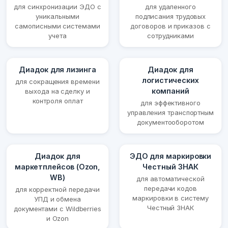
для синхронизации ЭДО с
для удаленного
уникальными
подписания трудовых
самописными системами
договоров и приказов с
учета
сотрудниками
Диадок для лизинга
Диадок для
логистических
для сокращения времени
компаний
выхода на сделку и
контроля оплат
для эффективного
управления транспортным
документооборотом
Диадок для
ЭДО для маркировки
маркетплейсов (Ozon,
Честный ЗНАК
WB)
для автоматической
передачи кодов
для корректной передачи
маркировки в систему
УПД и обмена
Честный ЗНАК
документами с Wildberries
и Ozon