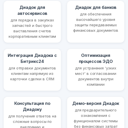
Диадок для
Диадок для банков
автосервисов
для обеспечения
высочайшего уровня
для порядка в закупках
защиты передаваемых
запчастей и быстрого
финансовых документов
выставления счетов
корпоративным клиентам
Интеграция Диадока с
Оптимизация
Битрикс24
процессов ЭДО
для отправки документов
для устранения 'узких
клиентам напрямую из
мест' в согласовании
карточки сделки в CRM
документов внутри
компании
Консультация по
Демо-версия Диадок
Диадоку
для предварительного
ознакомления с
для получения ответов на
функционалом системы
сложные вопросы по
без финансовых затрат
внедрению и