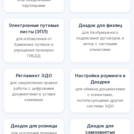
партнерами
Электронные путевые
Диадок для физлиц
листы (ЭПЛ)
для безбумажного
подписания договоров и
для избавления от
актов с частными
бумажных путевок и
клиентами
упрощения проверок
ГИБДД
Регламент ЭДО
Настройка роуминга в
Диадоке
для закрепления правил
работы с цифровыми
для обмена документами
документами в уставе
с клиентами,
компании
использующими другие
системы ЭДО
Диадок для розницы
Диадок для
самозанятых
для ускорения приемки