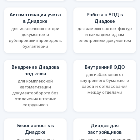
Автоматизация учета
Работа с УПД в
в Диадоке
Диадоке
для исключения потери
для замены счетов-фактур
документов и
и накладных одним
дублирования проводок в
электронным документом
бухгалтерии
Внедрение Диадока
Внутренний ЭДО
под ключ
для избавления от
внутреннего бумажного
для комплексной
хаоса и согласования
автоматизации
между отделами
документооборота без
отвлечения штатных
сотрудников
Безопасность в
Диадок для
Диадоке
застройщиков
для уверенности в
для прозрачного контроля