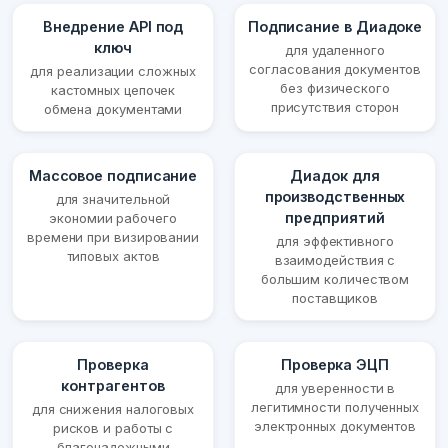
Внедрение API под
Подписание в Диадоке
ключ
для удаленного
согласования документов
для реализации сложных
без физического
кастомных цепочек
присутствия сторон
обмена документами
Массовое подписание
Диадок для
производственных
для значительной
предприятий
экономии рабочего
времени при визировании
для эффективного
типовых актов
взаимодействия с
большим количеством
поставщиков
Проверка
Проверка ЭЦП
контрагентов
для уверенности в
легитимности полученных
для снижения налоговых
электронных документов
рисков и работы с
благонадежными