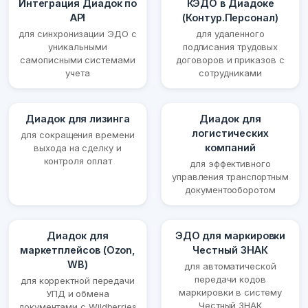
Интеграция Диадок по
КЭДО в Диадоке
API
(Контур.Персонал)
для синхронизации ЭДО с
для удаленного
уникальными
подписания трудовых
самописными системами
договоров и приказов с
учета
сотрудниками
Диадок для лизинга
Диадок для
логистических
для сокращения времени
компаний
выхода на сделку и
контроля оплат
для эффективного
управления транспортным
документооборотом
Диадок для
ЭДО для маркировки
маркетплейсов (Ozon,
Честный ЗНАК
WB)
для автоматической
передачи кодов
для корректной передачи
маркировки в систему
УПД и обмена
Честный ЗНАК
документами с Wildberries