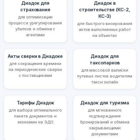
Диадок для
Диадок в
страхования
строительстве (КС-2,
КС-3)
для оптимизации
процесса урегулирования
для быстрого визирования
убытков и обмена с
актов выполненных работ
агентами
на объектах
Акты сверки в Диадоке
Диадок для
таксопарков
для сокращения времени
на периодические сверки
для массовой выписки
с поставщиками
путевых листов водителям
такси онлайн
Тарифы Диадок
Диадок для туризма
для выбора оптимального
для мгновенного
пакета документов и
подтверждения
экономии на ЭДО
бронирований и обмена
закрывающими
документами