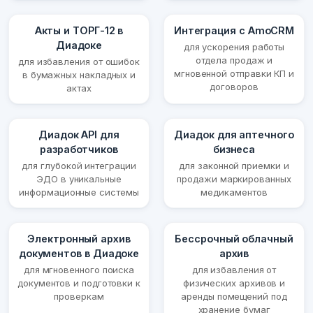
Акты и ТОРГ-12 в
Интеграция с AmoCRM
Диадоке
для ускорения работы
отдела продаж и
для избавления от ошибок
мгновенной отправки КП и
в бумажных накладных и
договоров
актах
Диадок API для
Диадок для аптечного
разработчиков
бизнеса
для глубокой интеграции
для законной приемки и
ЭДО в уникальные
продажи маркированных
информационные системы
медикаментов
Электронный архив
Бессрочный облачный
документов в Диадоке
архив
для мгновенного поиска
для избавления от
документов и подготовки к
физических архивов и
проверкам
аренды помещений под
хранение бумаг