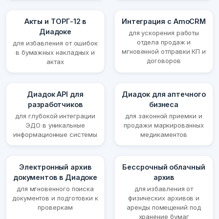
Акты и ТОРГ-12 в
Интеграция с AmoCRM
Диадоке
для ускорения работы
отдела продаж и
для избавления от ошибок
мгновенной отправки КП и
в бумажных накладных и
договоров
актах
Диадок API для
Диадок для аптечного
разработчиков
бизнеса
для глубокой интеграции
для законной приемки и
ЭДО в уникальные
продажи маркированных
информационные системы
медикаментов
Электронный архив
Бессрочный облачный
документов в Диадоке
архив
для мгновенного поиска
для избавления от
документов и подготовки к
физических архивов и
проверкам
аренды помещений под
хранение бумаг