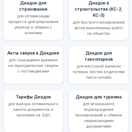
Диадок для
Диадок в
страхования
строительстве (КС-2,
КС-3)
для оптимизации
процесса урегулирования
для быстрого визирования
убытков и обмена с
актов выполненных работ
агентами
на объектах
Акты сверки в Диадоке
Диадок для
таксопарков
для сокращения времени
на периодические сверки
для массовой выписки
с поставщиками
путевых листов водителям
такси онлайн
Тарифы Диадок
Диадок для туризма
для выбора оптимального
для мгновенного
пакета документов и
подтверждения
экономии на ЭДО
бронирований и обмена
закрывающими
документами