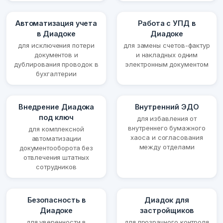
Автоматизация учета
Работа с УПД в
в Диадоке
Диадоке
для исключения потери
для замены счетов-фактур
документов и
и накладных одним
дублирования проводок в
электронным документом
бухгалтерии
Внедрение Диадока
Внутренний ЭДО
под ключ
для избавления от
внутреннего бумажного
для комплексной
хаоса и согласования
автоматизации
между отделами
документооборота без
отвлечения штатных
сотрудников
Безопасность в
Диадок для
Диадоке
застройщиков
для уверенности в
для прозрачного контроля