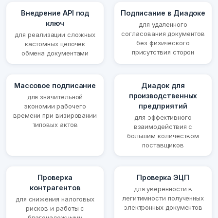
Внедрение API под
Подписание в Диадоке
ключ
для удаленного
согласования документов
для реализации сложных
без физического
кастомных цепочек
присутствия сторон
обмена документами
Массовое подписание
Диадок для
производственных
для значительной
предприятий
экономии рабочего
времени при визировании
для эффективного
типовых актов
взаимодействия с
большим количеством
поставщиков
Проверка
Проверка ЭЦП
контрагентов
для уверенности в
легитимности полученных
для снижения налоговых
электронных документов
рисков и работы с
благонадежными