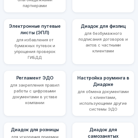
партнерами
Электронные путевые
Диадок для физлиц
листы (ЭПЛ)
для безбумажного
подписания договоров и
для избавления от
актов с частными
бумажных путевок и
клиентами
упрощения проверок
ГИБДД
Регламент ЭДО
Настройка роуминга в
Диадоке
для закрепления правил
работы с цифровыми
для обмена документами
документами в уставе
с клиентами,
компании
использующими другие
системы ЭДО
Диадок для розницы
Диадок для
самозанятых
для ускорения приемки