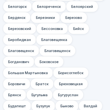
Белогорск
Белореченск
Белоярский
Бердянск
Березники
Березово
Березовский
Бессоновка
Бийск
Биробиджан
Благовещенка
Благовещенск
Благовещенск
Богданович
Боковское
Большая Мартыновка
Борисоглебск
Боровичи
Братск
Брюховецкая
Брянск
Бугульма
Бугуруслан
Будапешт
Бузулук
Быково
Валдай