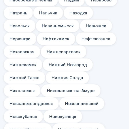
Назрань
Нальчик
Находка
Невельск
Невинномысск
Невьянск
Нерюнгри
Нефтекамск
Нефтеюганск
Нехаевская
Нижневартовск
Нижнекамск
Нижний Новгород
Нижний Тагил
Нижняя Салда
Николаевск
Николаевск-на-Амуре
Новоалександровск
Новоаннинский
Новокубанск
Новокузнецк