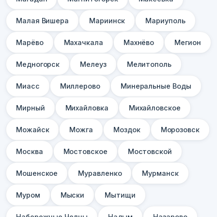
Малая Вишера
Мариинск
Мариуполь
Марёво
Махачкала
Махнёво
Мегион
Медногорск
Мелеуз
Мелитополь
Миасс
Миллерово
Минеральные Воды
Мирный
Михайловка
Михайловское
Можайск
Можга
Моздок
Морозовск
Москва
Мостовское
Мостовской
Мошенское
Муравленко
Мурманск
Муром
Мыски
Мытищи
Набережные Челны
Надым
Назарово