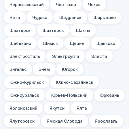
Чернышковский
Чертково
Чехов
Чита
Чудово
Шадринск
Шарыпово
Шахтерск
Шахтерск
Шахты
Шебекино
Шимск
Щецин
Щёлково
Электросталь
Электроугли
Элиста
Энгельс
Энем
Югорск
Южно-Курильск
Южно-Сахалинск
Южноуральск
Юрьев-Польский
Юрюзань
Яблоновский
Якутск
Ялта
Ялуторовск
Ямская Слобода
Ярославль