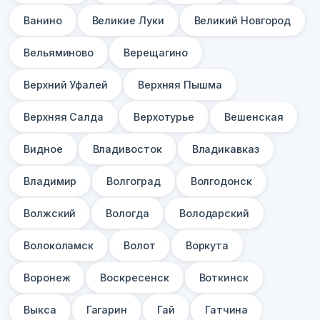
Ванино
Великие Луки
Великий Новгород
Вельяминово
Верещагино
Верхний Уфалей
Верхняя Пышма
Верхняя Салда
Верхотурье
Вешенская
Видное
Владивосток
Владикавказ
Владимир
Волгоград
Волгодонск
Волжский
Вологда
Володарский
Волоколамск
Волот
Воркута
Воронеж
Воскресенск
Воткинск
Выкса
Гагарин
Гай
Гатчина