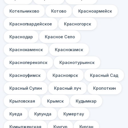
Котельниково
Котово
Красноармейск
Красногвардейское
Красногорск
Краснодар
Красное Село
Краснокаменск
Краснокамск
Красноперекопск
Краснотурьинск
Красноуфимск
Красноярск
Красный Сад
Красный Сулин
Красный луч
Кропоткин
Крыловская
Крымск
Кудымкар
Куеда
Кулунда
Кумертау
Кумылженская
Кунгур
Курган