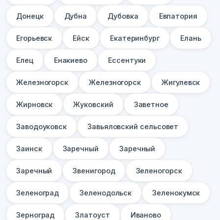
Донецк
Дубна
Дубовка
Евпатория
Егорьевск
Ейск
Екатеринбург
Елань
Елец
Енакиево
Ессентуки
Железногорск
Железногорск
Жигулевск
Жирновск
Жуковский
Заветное
Заводоуковск
Завьяловский сельсовет
Заинск
Заречный
Заречный
Заречный
Звенигород
Зеленогорск
Зеленоград
Зеленодольск
Зеленокумск
Зерноград
Златоуст
Иваново