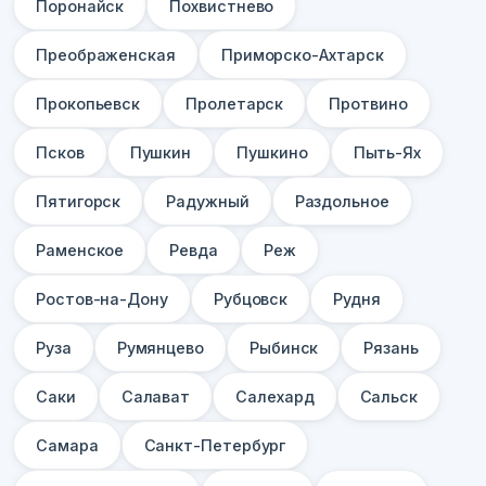
Поронайск
Похвистнево
Преображенская
Приморско-Ахтарск
Прокопьевск
Пролетарск
Протвино
Псков
Пушкин
Пушкино
Пыть-Ях
Пятигорск
Радужный
Раздольное
Раменское
Ревда
Реж
Ростов-на-Дону
Рубцовск
Рудня
Руза
Румянцево
Рыбинск
Рязань
Саки
Салават
Салехард
Сальск
Самара
Санкт-Петербург