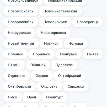
Новокуйбышевск
Новомихайловский
Новомосковск
Новониколаевский
Новороссийск
Новосибирск
Новотроицк
Новоуральск
Новочеркасск
Новый Уренгой
Ногинск
Ноглики
Нолинск
Норильск
Ноябрьск
Нытва
Нягань
Обнинск
Одесское
Одинцово
Озерск
Октябрьский
Октябрьский
Окуловка
Ольховка
Омск
Орел
Оренбург