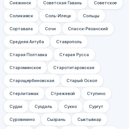
Снежинск
Советская Гавань
Советское
Соликамск
Соль-Илецк
Сольцы
Сортавала
Сочи
Спасск-Рязанский
Средняя Ахтуба
Ставрополь
Старая Полтавка
Старая Русса
Староминское
Старотитаровская
Старощербиновская
Старый Оскол
Стерлитамак
Стрежевой
Ступино
Судак
Суздаль
Сукко
Сургут
Суровикино
Сызрань
Сыктывкар