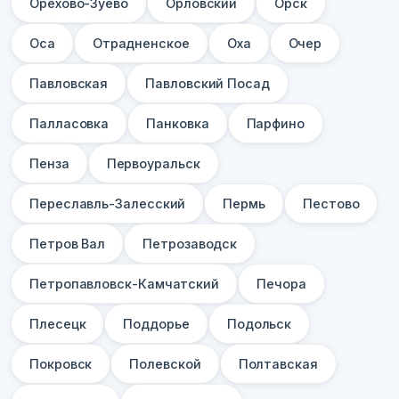
Орехово-Зуево
Орловский
Орск
Оса
Отрадненское
Оха
Очер
Павловская
Павловский Посад
Палласовка
Панковка
Парфино
Пенза
Первоуральск
Переславль-Залесский
Пермь
Пестово
Петров Вал
Петрозаводск
Петропавловск-Камчатский
Печора
Плесецк
Поддорье
Подольск
Покровск
Полевской
Полтавская