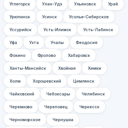
Углегорск
Улан-Удэ
Ульяновск
Урай
Урюпинск
Усинск
Усолье-Сибирское
Уссурийск
Усть-Илимск
Усть-Лабинск
Уфа
Ухта
Учалы
Феодосия
Фокино
Фролово
Хабаровск
Ханты-Мансийск
Хвойная
Химки
Холм
Хорошевский
Цимлянск
Чайковский
Чебоксары
Челябинск
Черемхово
Череповец
Черкесск
Черноморское
Чернушка