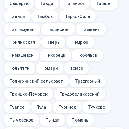
Сысерть
Тавда
Таганрог
Тайшет
Талица
Тамбов
Тарко-Сале
Тахтамукай
Тацинская
Ташкент
Тбилисская
Тверь
Темрюк
Тимашевск
Тихорецк
Тобольск
Тольятти
Томари
Томск
Топчихинский сельсовет
Трехгорный
Троицко-Печорск
Трудобеликовский
Туапсе
Тула
Туринск
Тучково
Тымовское
Тында
Тюмень