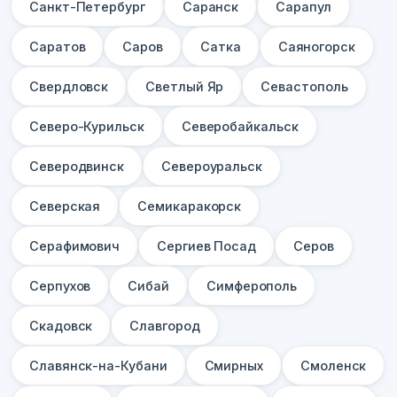
Санкт-Петербург
Саранск
Сарапул
Саратов
Саров
Сатка
Саяногорск
Свердловск
Светлый Яр
Севастополь
Северо-Курильск
Северобайкальск
Северодвинск
Североуральск
Северская
Семикаракорск
Серафимович
Сергиев Посад
Серов
Серпухов
Сибай
Симферополь
Скадовск
Славгород
Славянск-на-Кубани
Смирных
Смоленск