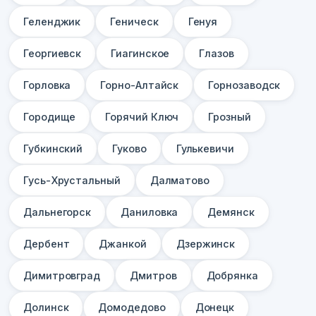
Геленджик
Геническ
Генуя
Георгиевск
Гиагинское
Глазов
Горловка
Горно-Алтайск
Горнозаводск
Городище
Горячий Ключ
Грозный
Губкинский
Гуково
Гулькевичи
Гусь-Хрустальный
Далматово
Дальнегорск
Даниловка
Демянск
Дербент
Джанкой
Дзержинск
Димитровград
Дмитров
Добрянка
Долинск
Домодедово
Донецк