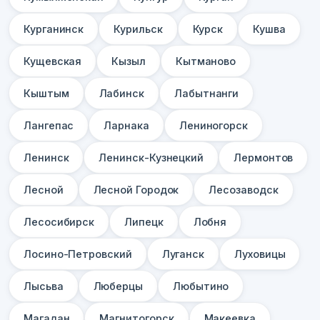
Курганинск
Курильск
Курск
Кушва
Кущевская
Кызыл
Кытманово
Кыштым
Лабинск
Лабытнанги
Лангепас
Ларнака
Лениногорск
Ленинск
Ленинск-Кузнецкий
Лермонтов
Лесной
Лесной Городок
Лесозаводск
Лесосибирск
Липецк
Лобня
Лосино-Петровский
Луганск
Луховицы
Лысьва
Люберцы
Любытино
Магадан
Магнитогорск
Макеевка