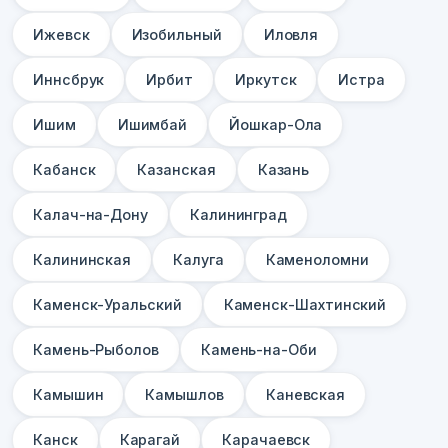
Ижевск
Изобильный
Иловля
Иннсбрук
Ирбит
Иркутск
Истра
Ишим
Ишимбай
Йошкар-Ола
Кабанск
Казанская
Казань
Калач-на-Дону
Калининград
Калининская
Калуга
Каменоломни
Каменск-Уральский
Каменск-Шахтинский
Камень-Рыболов
Камень-на-Оби
Камышин
Камышлов
Каневская
Канск
Карагай
Карачаевск