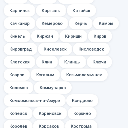
Карпинск
Карталы
Катайск
Качканар
Кемерово
Керчь
Кимры
Кинель
Киржач
Кириши
Киров
Кировград
Киселевск
Кисловодск
Клетская
Клин
Клинцы
Ключи
Ковров
Когалым
Козьмодемьянск
Коломна
Коммунарка
Комсомольск-на-Амуре
Кондрово
Копейск
Кореновск
Коркино
Королёв
Корсаков
Кострома