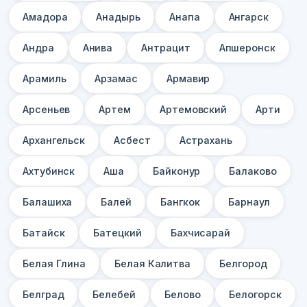
Амадора
Анадырь
Анапа
Ангарск
Андра
Анива
Антрацит
Апшеронск
Арамиль
Арзамас
Армавир
Арсеньев
Артем
Артемовский
Арти
Архангельск
Асбест
Астрахань
Ахтубинск
Аша
Байконур
Балаково
Балашиха
Балей
Бангкок
Барнаул
Батайск
Батецкий
Бахчисарай
Белая Глина
Белая Калитва
Белгород
Белград
Белебей
Белово
Белогорск