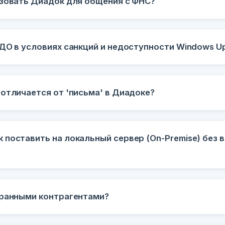
ьзовать Диадок для общения с ФНС?
ЭДО в условиях санкций и недоступности Windows U
отличается от 'письма' в Диадоке?
 поставить на локальный сервер (On-Premise) без 
транными контрагентами?