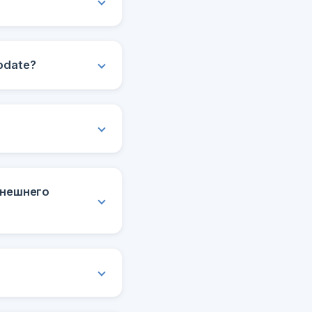
pdate?
внешнего