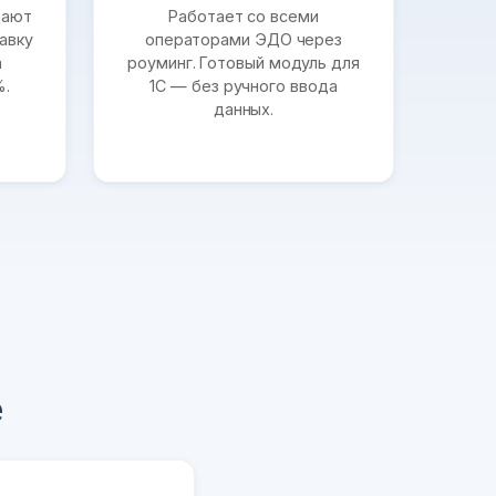
щают
Работает со всеми
авку
операторами ЭДО через
а
роуминг. Готовый модуль для
%.
1С — без ручного ввода
данных.
е