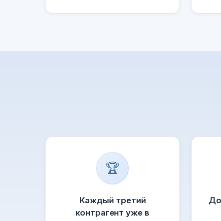
🏆
Каждый третий
До
контрагент уже в