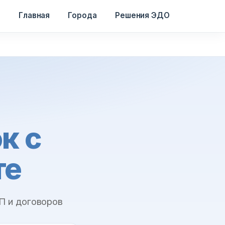
Главная
Города
Решения ЭДО
к с
те
П и договоров