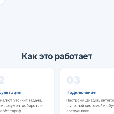
Как это работает
2
03
сультация
Подключение
иалист уточнит задачи,
Настроим Диадок, интег
м документооборота и
с учётной системой и обу
ерёт тариф.
сотрудников.