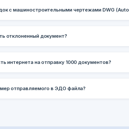
док с машиностроительными чертежами DWG (Aut
ть отклоненный документ?
сть интернета на отправку 1000 документов?
змер отправляемого в ЭДО файла?