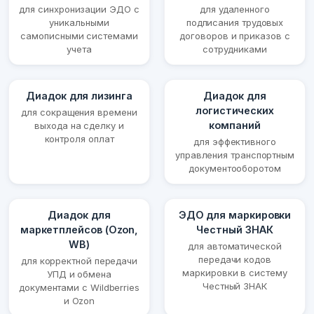
для синхронизации ЭДО с
для удаленного
уникальными
подписания трудовых
самописными системами
договоров и приказов с
учета
сотрудниками
Диадок для лизинга
Диадок для
логистических
для сокращения времени
компаний
выхода на сделку и
контроля оплат
для эффективного
управления транспортным
документооборотом
Диадок для
ЭДО для маркировки
маркетплейсов (Ozon,
Честный ЗНАК
WB)
для автоматической
передачи кодов
для корректной передачи
маркировки в систему
УПД и обмена
Честный ЗНАК
документами с Wildberries
и Ozon