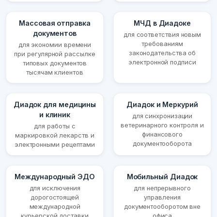
Массовая отправка
МЧД в Диадоке
документов
для соответствия новым
требованиям
для экономии времени
законодательства об
при регулярной рассылке
электронной подписи
типовых документов
тысячам клиентов
Диадок для медицины
Диадок и Меркурий
и клиник
для синхронизации
ветеринарного контроля и
для работы с
финансового
маркировкой лекарств и
документооборота
электронными рецептами
Международный ЭДО
Мобильный Диадок
для исключения
для непрерывного
дорогостоящей
управления
международной
документооборотом вне
курьерской доставки
офиса