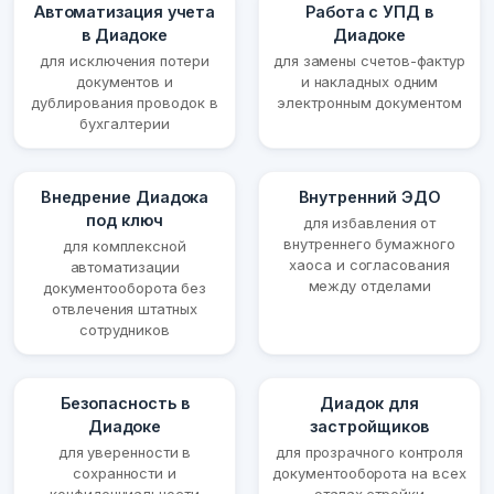
Автоматизация учета
Работа с УПД в
в Диадоке
Диадоке
для исключения потери
для замены счетов-фактур
документов и
и накладных одним
дублирования проводок в
электронным документом
бухгалтерии
Внедрение Диадока
Внутренний ЭДО
под ключ
для избавления от
внутреннего бумажного
для комплексной
хаоса и согласования
автоматизации
между отделами
документооборота без
отвлечения штатных
сотрудников
Безопасность в
Диадок для
Диадоке
застройщиков
для уверенности в
для прозрачного контроля
сохранности и
документооборота на всех