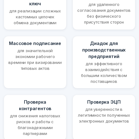
ключ
для удаленного
согласования документов
для реализации сложных
без физического
кастомных цепочек
присутствия сторон
обмена документами
Массовое подписание
Диадок для
производственных
для значительной
предприятий
экономии рабочего
времени при визировании
для эффективного
типовых актов
взаимодействия с
большим количеством
поставщиков
Проверка
Проверка ЭЦП
контрагентов
для уверенности в
легитимности полученных
для снижения налоговых
электронных документов
рисков и работы с
благонадежными
партнерами