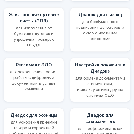
Электронные путевые
Диадок для физлиц
листы (ЭПЛ)
для безбумажного
подписания договоров и
для избавления от
актов с частными
бумажных путевок и
клиентами
упрощения проверок
ГИБДД
Регламент ЭДО
Настройка роуминга в
Диадоке
для закрепления правил
работы с цифровыми
для обмена документами
документами в уставе
с клиентами,
компании
использующими другие
системы ЭДО
Диадок для розницы
Диадок для
самозанятых
для ускорения приемки
товара и корректной
для профессиональной
работы с маркированной