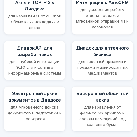
Акты и ТОРГ-12 в
Интеграция с AmoCRM
Диадоке
для ускорения работы
отдела продаж и
для избавления от ошибок
мгновенной отправки КП и
в бумажных накладных и
договоров
актах
Диадок API для
Диадок для аптечного
разработчиков
бизнеса
для глубокой интеграции
для законной приемки и
ЭДО в уникальные
продажи маркированных
информационные системы
медикаментов
Электронный архив
Бессрочный облачный
документов в Диадоке
архив
для мгновенного поиска
для избавления от
документов и подготовки к
физических архивов и
проверкам
аренды помещений под
хранение бумаг