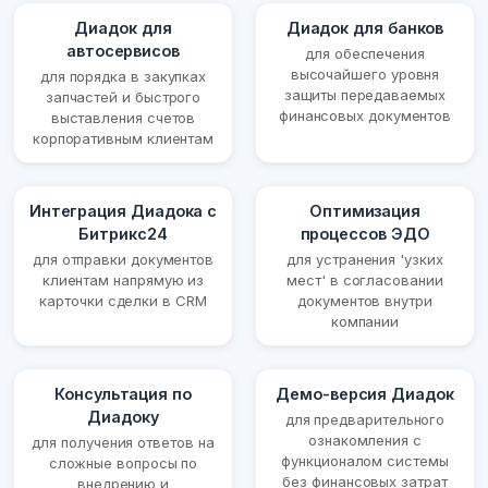
Диадок для
Диадок для банков
автосервисов
для обеспечения
высочайшего уровня
для порядка в закупках
защиты передаваемых
запчастей и быстрого
финансовых документов
выставления счетов
корпоративным клиентам
Интеграция Диадока с
Оптимизация
Битрикс24
процессов ЭДО
для отправки документов
для устранения 'узких
клиентам напрямую из
мест' в согласовании
карточки сделки в CRM
документов внутри
компании
Консультация по
Демо-версия Диадок
Диадоку
для предварительного
ознакомления с
для получения ответов на
функционалом системы
сложные вопросы по
без финансовых затрат
внедрению и