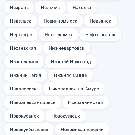
Назрань
Нальчик
Находка
Невельск
Невинномысск
Невьянск
Нерюнгри
Нефтекамск
Нефтеюганск
Нехаевская
Нижневартовск
Нижнекамск
Нижний Новгород
Нижний Тагил
Нижняя Салда
Николаевск
Николаевск-на-Амуре
Новоалександровск
Новоаннинский
Новокубанск
Новокузнецк
Новокуйбышевск
Новомихайловский