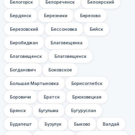
Белогорск
Белореченск
Белоярский
Бердянск
Березники
Березово
Березовский
Бессоновка
Бийск
Биробиджан
Благовещенка
Благовещенск
Благовещенск
Богданович
Боковское
Большая Мартыновка
Борисоглебск
Боровичи
Братск
Брюховецкая
Брянск
Бугульма
Бугуруслан
Будапешт
Бузулук
Быково
Валдай