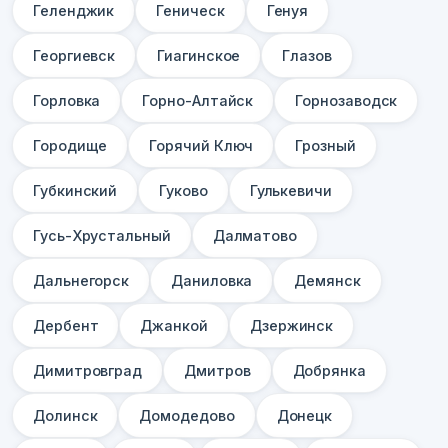
Геленджик
Геническ
Генуя
Георгиевск
Гиагинское
Глазов
Горловка
Горно-Алтайск
Горнозаводск
Городище
Горячий Ключ
Грозный
Губкинский
Гуково
Гулькевичи
Гусь-Хрустальный
Далматово
Дальнегорск
Даниловка
Демянск
Дербент
Джанкой
Дзержинск
Димитровград
Дмитров
Добрянка
Долинск
Домодедово
Донецк