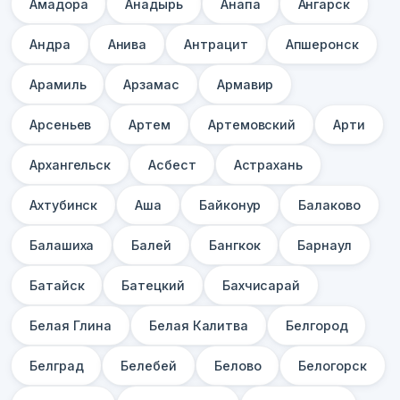
Амадора
Анадырь
Анапа
Ангарск
Андра
Анива
Антрацит
Апшеронск
Арамиль
Арзамас
Армавир
Арсеньев
Артем
Артемовский
Арти
Архангельск
Асбест
Астрахань
Ахтубинск
Аша
Байконур
Балаково
Балашиха
Балей
Бангкок
Барнаул
Батайск
Батецкий
Бахчисарай
Белая Глина
Белая Калитва
Белгород
Белград
Белебей
Белово
Белогорск