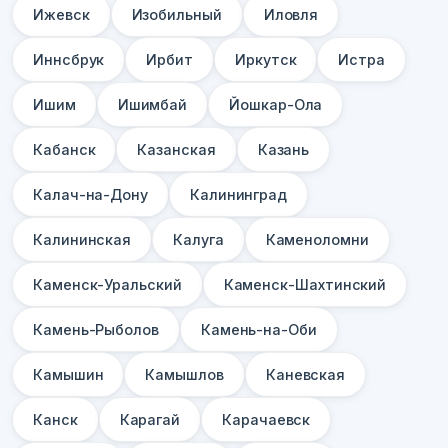
Ижевск
Изобильный
Иловля
Иннсбрук
Ирбит
Иркутск
Истра
Ишим
Ишимбай
Йошкар-Ола
Кабанск
Казанская
Казань
Калач-на-Дону
Калининград
Калининская
Калуга
Каменоломни
Каменск-Уральский
Каменск-Шахтинский
Камень-Рыболов
Камень-на-Оби
Камышин
Камышлов
Каневская
Канск
Карагай
Карачаевск