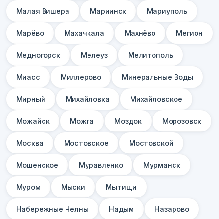
Малая Вишера
Мариинск
Мариуполь
Марёво
Махачкала
Махнёво
Мегион
Медногорск
Мелеуз
Мелитополь
Миасс
Миллерово
Минеральные Воды
Мирный
Михайловка
Михайловское
Можайск
Можга
Моздок
Морозовск
Москва
Мостовское
Мостовской
Мошенское
Муравленко
Мурманск
Муром
Мыски
Мытищи
Набережные Челны
Надым
Назарово