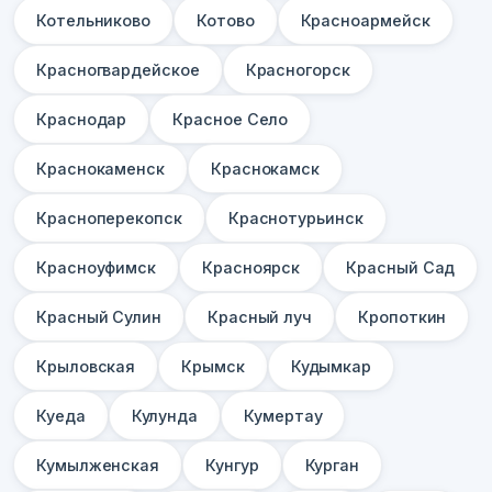
Котельниково
Котово
Красноармейск
Красногвардейское
Красногорск
Краснодар
Красное Село
Краснокаменск
Краснокамск
Красноперекопск
Краснотурьинск
Красноуфимск
Красноярск
Красный Сад
Красный Сулин
Красный луч
Кропоткин
Крыловская
Крымск
Кудымкар
Куеда
Кулунда
Кумертау
Кумылженская
Кунгур
Курган