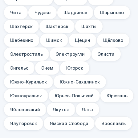
Чита
Чудово
Шадринск
Шарыпово
Шахтерск
Шахтерск
Шахты
Шебекино
Шимск
Щецин
Щёлково
Электросталь
Электроугли
Элиста
Энгельс
Энем
Югорск
Южно-Курильск
Южно-Сахалинск
Южноуральск
Юрьев-Польский
Юрюзань
Яблоновский
Якутск
Ялта
Ялуторовск
Ямская Слобода
Ярославль