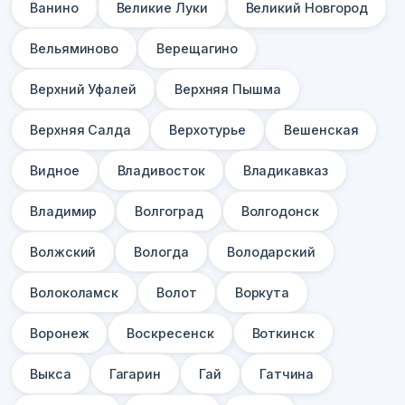
Ванино
Великие Луки
Великий Новгород
Вельяминово
Верещагино
Верхний Уфалей
Верхняя Пышма
Верхняя Салда
Верхотурье
Вешенская
Видное
Владивосток
Владикавказ
Владимир
Волгоград
Волгодонск
Волжский
Вологда
Володарский
Волоколамск
Волот
Воркута
Воронеж
Воскресенск
Воткинск
Выкса
Гагарин
Гай
Гатчина