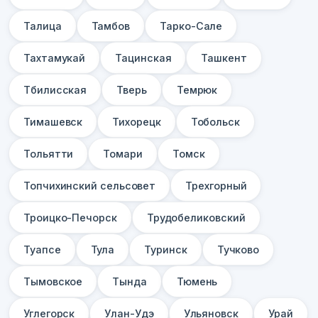
Талица
Тамбов
Тарко-Сале
Тахтамукай
Тацинская
Ташкент
Тбилисская
Тверь
Темрюк
Тимашевск
Тихорецк
Тобольск
Тольятти
Томари
Томск
Топчихинский сельсовет
Трехгорный
Троицко-Печорск
Трудобеликовский
Туапсе
Тула
Туринск
Тучково
Тымовское
Тында
Тюмень
Углегорск
Улан-Удэ
Ульяновск
Урай