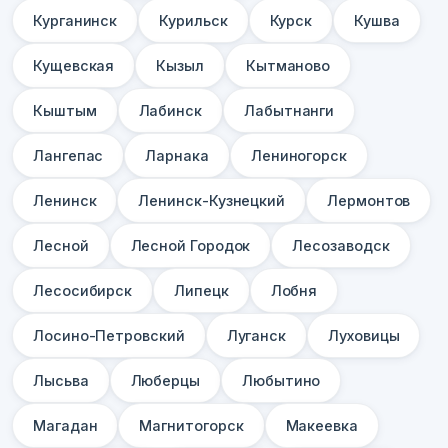
Курганинск
Курильск
Курск
Кушва
Кущевская
Кызыл
Кытманово
Кыштым
Лабинск
Лабытнанги
Лангепас
Ларнака
Лениногорск
Ленинск
Ленинск-Кузнецкий
Лермонтов
Лесной
Лесной Городок
Лесозаводск
Лесосибирск
Липецк
Лобня
Лосино-Петровский
Луганск
Луховицы
Лысьва
Люберцы
Любытино
Магадан
Магнитогорск
Макеевка