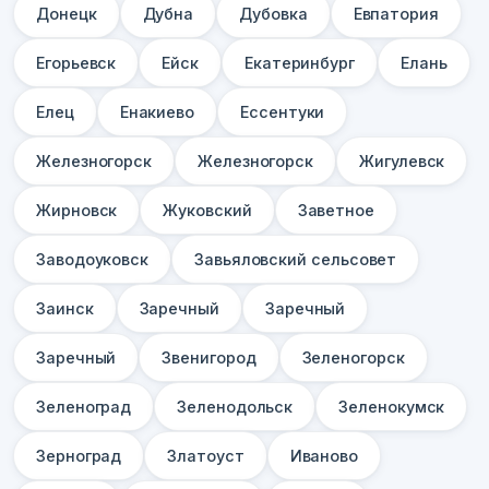
Донецк
Дубна
Дубовка
Евпатория
Егорьевск
Ейск
Екатеринбург
Елань
Елец
Енакиево
Ессентуки
Железногорск
Железногорск
Жигулевск
Жирновск
Жуковский
Заветное
Заводоуковск
Завьяловский сельсовет
Заинск
Заречный
Заречный
Заречный
Звенигород
Зеленогорск
Зеленоград
Зеленодольск
Зеленокумск
Зерноград
Златоуст
Иваново