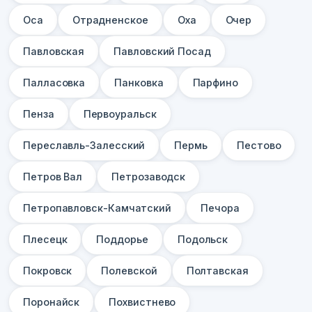
Оса
Отрадненское
Оха
Очер
Павловская
Павловский Посад
Палласовка
Панковка
Парфино
Пенза
Первоуральск
Переславль-Залесский
Пермь
Пестово
Петров Вал
Петрозаводск
Петропавловск-Камчатский
Печора
Плесецк
Поддорье
Подольск
Покровск
Полевской
Полтавская
Поронайск
Похвистнево