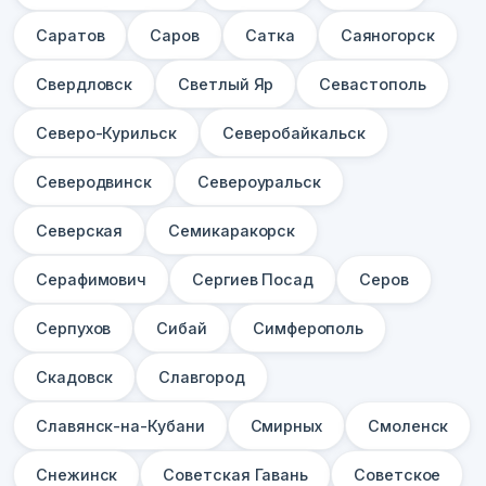
Саратов
Саров
Сатка
Саяногорск
Свердловск
Светлый Яр
Севастополь
Северо-Курильск
Северобайкальск
Северодвинск
Североуральск
Северская
Семикаракорск
Серафимович
Сергиев Посад
Серов
Серпухов
Сибай
Симферополь
Скадовск
Славгород
Славянск-на-Кубани
Смирных
Смоленск
Снежинск
Советская Гавань
Советское