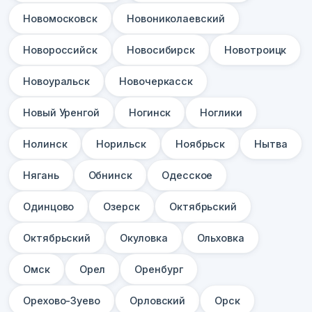
Новомосковск
Новониколаевский
Новороссийск
Новосибирск
Новотроицк
Новоуральск
Новочеркасск
Новый Уренгой
Ногинск
Ноглики
Нолинск
Норильск
Ноябрьск
Нытва
Нягань
Обнинск
Одесское
Одинцово
Озерск
Октябрьский
Октябрьский
Окуловка
Ольховка
Омск
Орел
Оренбург
Орехово-Зуево
Орловский
Орск