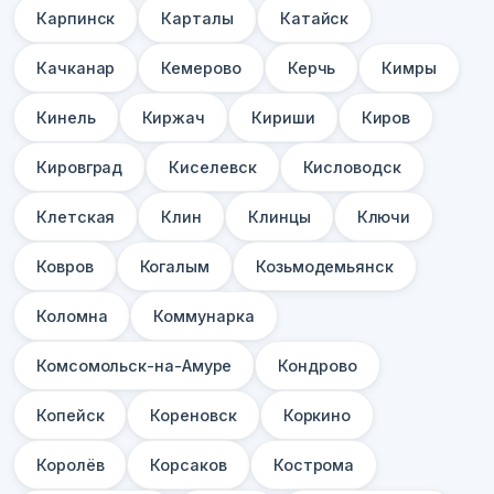
Карпинск
Карталы
Катайск
Качканар
Кемерово
Керчь
Кимры
Кинель
Киржач
Кириши
Киров
Кировград
Киселевск
Кисловодск
Клетская
Клин
Клинцы
Ключи
Ковров
Когалым
Козьмодемьянск
Коломна
Коммунарка
Комсомольск-на-Амуре
Кондрово
Копейск
Кореновск
Коркино
Королёв
Корсаков
Кострома