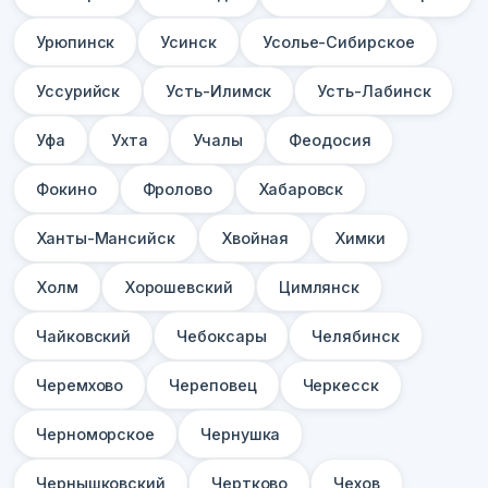
Урюпинск
Усинск
Усолье-Сибирское
Уссурийск
Усть-Илимск
Усть-Лабинск
Уфа
Ухта
Учалы
Феодосия
Фокино
Фролово
Хабаровск
Ханты-Мансийск
Хвойная
Химки
Холм
Хорошевский
Цимлянск
Чайковский
Чебоксары
Челябинск
Черемхово
Череповец
Черкесск
Черноморское
Чернушка
Чернышковский
Чертково
Чехов