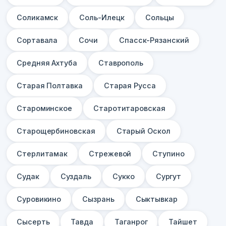
Соликамск
Соль-Илецк
Сольцы
Сортавала
Сочи
Спасск-Рязанский
Средняя Ахтуба
Ставрополь
Старая Полтавка
Старая Русса
Староминское
Старотитаровская
Старощербиновская
Старый Оскол
Стерлитамак
Стрежевой
Ступино
Судак
Суздаль
Сукко
Сургут
Суровикино
Сызрань
Сыктывкар
Сысерть
Тавда
Таганрог
Тайшет